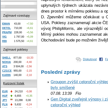
uplynulých týdnech ukázala nezávis
dnes prostor k mírnému poklesu a op
Zajímavé vzestupy
D. Zpevnění můžeme očekávat u C
USA. Poklesy zaznamenají akcie ČE
EMAN
43,00
+7,50
vývoj PhilipMorris, ale výraznější
DETEL
710,00
+6,61
PRAPM
228,00
+5,56
Mírný pokles mohou zaznamenat akc
VIG
1 797,00
+5,09
Obchodování bude po možném živějš
RBI
1 575,50
+4,61
Zajímavé poklesy
SHELL
877,00
-10,33
Diskutovat
F
NOKIA
200,00
-4,40
ATS
3 504,00
-2,56
CZGCE
955,00
-2,15
Poslední zprávy
KARIN
140,00
-2,10
Groupon zvýšil celoroční výhl
Kurzovní lístek
byly smíšené
EUR
24,210
-0,08
Fio
07.08. 13:39
HUF
6,655
+0,35
Gen Digital zveřejnil výnosy i 
JPY
13,288
0,00
celoroční výhled
PLN
5,632
-0,24