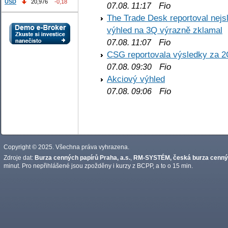
USD
20,976
-0,18
Fio
07.08. 11:17
The Trade Desk reportoval nejs
výhled na 3Q výrazně zklamal
Fio
07.08. 11:07
CSG reportovala výsledky za 2
Fio
07.08. 09:30
Akciový výhled
Fio
07.08. 09:06
Copyright © 2025. Všechna práva vyhrazena.
Zdroje dat:
Burza cenných papírů Praha, a.s.
,
RM-SYSTÉM, česká burza cennýc
minut. Pro nepřihlášené jsou zpožděny i kurzy z BCPP, a to o 15 min.