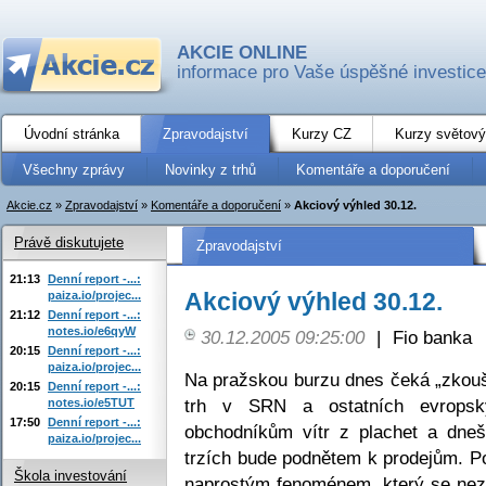
AKCIE ONLINE
informace pro Vaše úspěšné investice
Úvodní stránka
Zpravodajství
Kurzy CZ
Kurzy světový
Všechny zprávy
Novinky z trhů
Komentáře a doporučení
Akcie.cz
»
Zpravodajství
»
Komentáře a doporučení
»
Akciový výhled 30.12.
Právě diskutujete
Zpravodajství
21:13
Denní report -...:
Akciový výhled 30.12.
paiza.io/projec...
21:12
Denní report -...:
notes.io/e6qyW
30.12.2005 09:25:00
|
Fio banka
20:15
Denní report -...:
paiza.io/projec...
Na pražskou burzu dnes čeká „zkouš
20:15
Denní report -...:
trh v SRN a ostatních evrops
notes.io/e5TUT
17:50
Denní report -...:
obchodníkům vítr z plachet a dneš
paiza.io/projec...
trzích bude podnětem k prodejům. P
Škola investování
naprostým fenoménem, který se nez