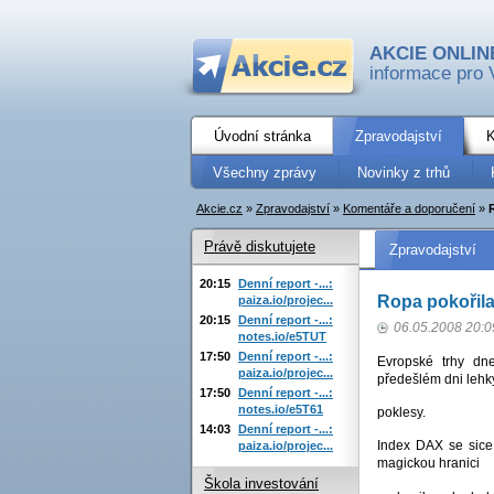
AKCIE ONLIN
informace pro 
Úvodní stránka
Zpravodajství
K
Všechny zprávy
Novinky z trhů
Akcie.cz
»
Zpravodajství
»
Komentáře a doporučení
»
Právě diskutujete
Zpravodajství
20:15
Denní report -...:
Ropa pokořila
paiza.io/projec...
20:15
Denní report -...:
06.05.2008 20:0
notes.io/e5TUT
17:50
Denní report -...:
Evropské trhy dn
paiza.io/projec...
předešlém dni lehk
17:50
Denní report -...:
notes.io/e5T61
poklesy.
14:03
Denní report -...:
Index DAX se sice 
paiza.io/projec...
magickou hranici
Škola investování