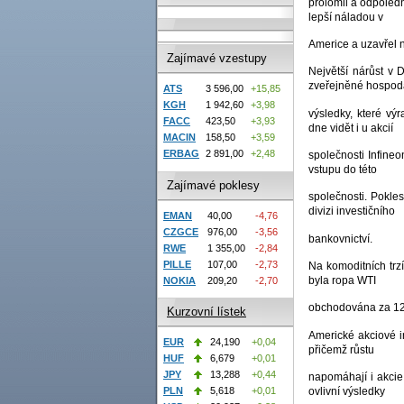
prolomil a odpoled
lepší náladou v
Americe a uzavřel 
Zajímavé vzestupy
Největší nárůst v 
zveřejněné hospod
ATS
3 596,00
+15,85
KGH
1 942,60
+3,98
výsledky, které vý
FACC
423,50
+3,93
dne vidět i u akcií
MACIN
158,50
+3,59
ERBAG
2 891,00
+2,48
společnosti Infine
vstupu do této
Zajímavé poklesy
společnosti. Pokle
divizi investičního
EMAN
40,00
-4,76
CZGCE
976,00
-3,56
bankovnictví.
RWE
1 355,00
-2,84
PILLE
107,00
-2,73
Na komoditních trz
byla ropa WTI
NOKIA
209,20
-2,70
obchodována za 12
Kurzovní lístek
Americké akciové i
EUR
24,190
+0,04
přičemž růstu
HUF
6,679
+0,01
JPY
13,288
+0,44
napomáhají i akcie
ovlivní výsledky
PLN
5,618
+0,01