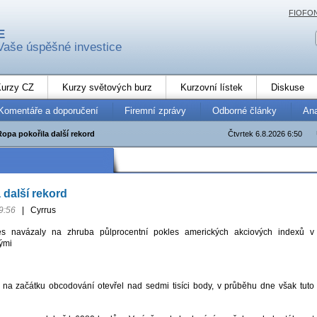
FIOFO
E
Vaše úspěšné investice
urzy CZ
Kurzy světových burz
Kurzovní lístek
Diskuse
Komentáře a doporučení
Firemní zprávy
Odborné články
An
Ropa pokořila další rekord
Čtvrtek 6.8.2026 6:50
 další rekord
9:56
|
Cyrrus
es navázaly na zhruba půlprocentní pokles amerických akciových indexů v
ými
na začátku obcodování otevřel nad sedmi tisíci body, v průběhu dne však tuto