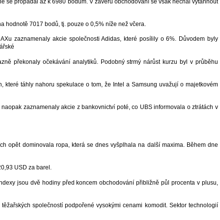
ne se propadal až k 6980 bodům. V závěru obchodování se však nechal vytáhnout
na hodnotě 7017 bodů, tj. pouze o 0,5% níže než včera.
DAXu zaznamenaly akcie společnosti Adidas, které posílily o 6%. Důvodem byly
ářské
razně překonaly očekávání analytiků. Podobný strmý nárůst kurzu byl v průběhu
on, které táhly nahoru spekulace o tom, že Intel a Samsung uvažují o majetkovém
s naopak zaznamenaly akcie z bankovnictví poté, co UBS informovala o ztrátách v
ích opět dominovala ropa, která se dnes vyšplhala na další maxima. Během dne
0,93 USD za barel.
ndexy jsou dvě hodiny před koncem obchodování přibližně půl procenta v plusu,
 těžařských společností podpořené vysokými cenami komodit. Sektor technologií