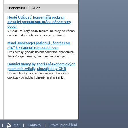
Ekonomika ČT24.cz
Hosté Událostí, komentářů probrali
klesající produktivitu práce během vlny
veder
V Česku v úterý padly teplotní rekordy na všech
měřicích stanicích, které jsou v provozu...
Mladí Jihokorejci potřebují „žebráckou
sílu“ k zvládnutí rostoucích cen
Přes otřesy globálního hospodářství ekonomika
Jižní Koreje narůstá, hlavním důvodem je...
Domácí banky by zhoršení ekonomických
podmínek zvládly, ukazují testy ČNB
Domácí banky jsou ve velmi dobré kondici a
dokázaly by odolat i citelnému zhoršení...
|
RSS
|
Kontakty
|
Právní prohlášení