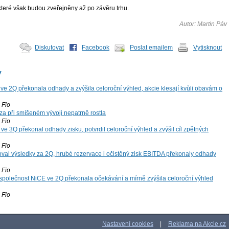
které však budou zveřejněny až po závěru trhu.
Autor: Martin Páv
Diskutovat
Facebook
Poslat emailem
Vytisknout
y
ve 2Q překonala odhady a zvýšila celoroční výhled, akcie klesají kvůli obavám o
Fio
za při smíšeném vývoji nepatrně rostla
Fio
ve 3Q překonal odhady zisku, potvrdil celoroční výhled a zvýšil cíl zpětných
Fio
oval výsledky za 2Q, hrubé rezervace i očistěný zisk EBITDA překonaly odhady
Fio
společnost NiCE ve 2Q překonala očekávání a mírně zvýšila celoroční výhled
Fio
Nastavení cookies
|
Reklama na Akcie.cz