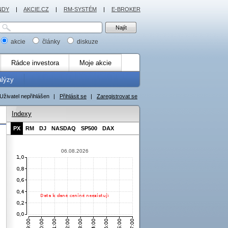
NDY
|
AKCIE.CZ
|
RM-SYSTÉM
|
E-BROKER
akcie
články
diskuze
Rádce investora
Moje akcie
alýzy
Uživatel nepřihlášen
|
Přihlásit se
|
Zaregistrovat se
Indexy
PX
RM
DJ
NASDAQ
SP500
DAX
06.08.2026