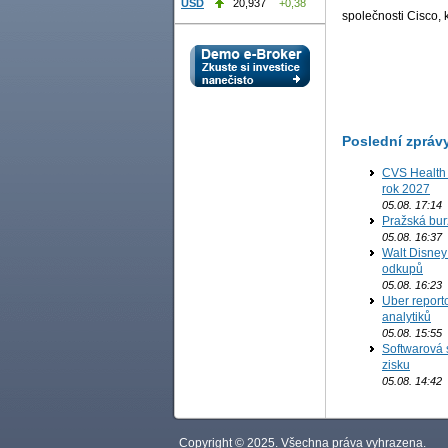
USD
20,937
+0,38
společnosti Cisco, 
Poslední zpráv
CVS Health 
rok 2027
05.08. 17:14
Pražská bur
05.08. 16:37
Walt Disney 
odkupů
05.08. 16:23
Uber report
analytiků
05.08. 15:55
Softwarová 
zisku
05.08. 14:42
Copyright © 2025. Všechna práva vyhrazena.