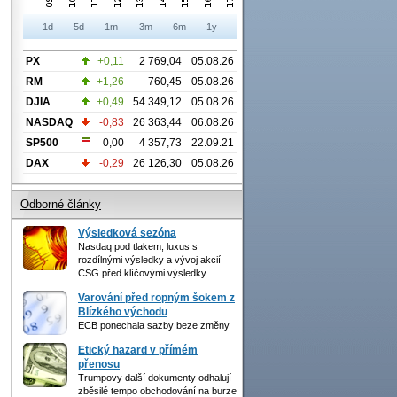
1d
5d
1m
3m
6m
1y
PX
+0,11
2 769,04
05.08.26
RM
+1,26
760,45
05.08.26
DJIA
+0,49
54 349,12
05.08.26
NASDAQ
-0,83
26 363,44
06.08.26
SP500
0,00
4 357,73
22.09.21
DAX
-0,29
26 126,30
05.08.26
Odborné články
Výsledková sezóna
Nasdaq pod tlakem, luxus s
rozdílnými výsledky a vývoj akcií
CSG před klíčovými výsledky
Varování před ropným šokem z
Blízkého východu
ECB ponechala sazby beze změny
Etický hazard v přímém
přenosu
Trumpovy další dokumenty odhalují
zběsilé tempo obchodování na burze