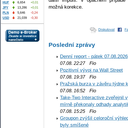
HUF
6,654
+0,01
možná korekce.
JPY
13,286
+0,01
PLN
5,646
-0,24
USD
21,039
-0,30
Diskutovat
F
Poslední zprávy
Denní report - pátek 07.08.2026
Fio
07.08. 22:27
Pozitivní vývoj na Wall Street
Fio
07.08. 19:37
Pražská burza v závěru týdne k
Fio
07.08. 16:52
Take-Two Interactive zveřejnil 
mírně překonaly odhady analyti
Fio
07.08. 15:25
Groupon zvýšil celoroční výhl
byly smíšené