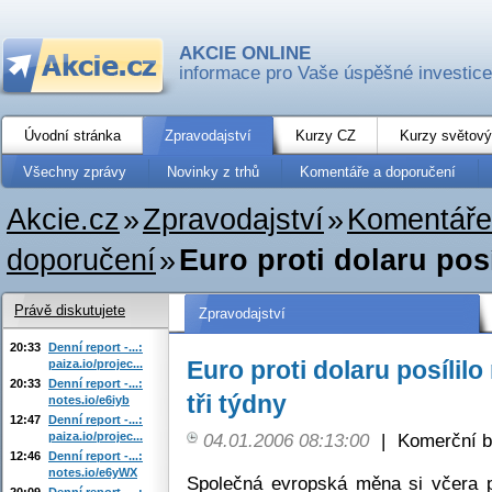
AKCIE ONLINE
informace pro Vaše úspěšné investice
Úvodní stránka
Zpravodajství
Kurzy CZ
Kurzy světový
Všechny zprávy
Novinky z trhů
Komentáře a doporučení
Akcie.cz
»
Zpravodajství
»
Komentáře
doporučení
»
Euro proti dolaru posíl
Právě diskutujete
Zpravodajství
20:33
Denní report -...:
Euro proti dolaru posílilo
paiza.io/projec...
20:33
Denní report -...:
tři týdny
notes.io/e6iyb
12:47
Denní report -...:
paiza.io/projec...
04.01.2006 08:13:00
|
Komerční b
12:46
Denní report -...:
notes.io/e6yWX
Společná evropská měna si včera p
20:09
Denní report -...: