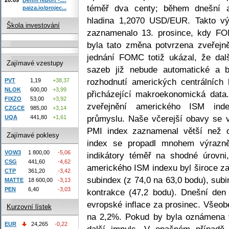
téměř dva centy; během dnešní a
paiza.io/projec...
hladina 1,2070 USD/EUR. Takto vý
Škola investování
zaznamenalo 13. prosince, kdy FO
byla tato změna potvrzena zveřejn
jednání FOMC totiž ukázal, že dal
Zajímavé vzestupy
sazeb již nebude automatické a 
rozhodnutí amerických centrálních
PVT
1,19
+38,37
NLOK
600,00
+3,99
přicházející makroekonomická data.
FIXZO
53,00
+3,92
zveřejnění amerického ISM inde
CZGCE
985,00
+3,14
průmyslu. Naše včerejší obavy se v
UQA
441,80
+1,61
PMI index zaznamenal větší než 
Zajímavé poklesy
index se propadl mnohem výrazněj
VOW3
1 800,00
-5,06
indikátory téměř na shodné úrovni
CSG
441,60
-4,62
amerického ISM indexu byl široce z
CTP
361,20
-3,42
subindex (z 74,0 na 63,0 bodu), sub
MATTE
18 600,00
-3,13
PEN
6,40
-3,03
kontrakce (47,2 bodu). Dnešní den
evropské inflace za prosinec. Všeo
Kurzovní lístek
na 2,2%. Pokud by byla oznámena v
EUR
24,265
-0,22
další impuls. V opačném případě 