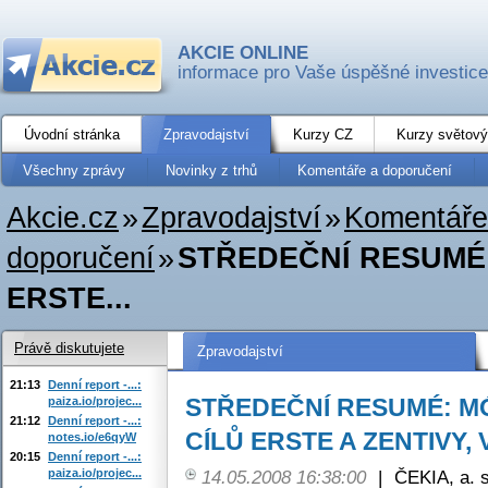
AKCIE ONLINE
informace pro Vaše úspěšné investice
Úvodní stránka
Zpravodajství
Kurzy CZ
Kurzy světový
Všechny zprávy
Novinky z trhů
Komentáře a doporučení
Akcie.cz
»
Zpravodajství
»
Komentáře
doporučení
»
STŘEDEČNÍ RESUMÉ:
ERSTE...
Právě diskutujete
Zpravodajství
21:13
Denní report -...:
STŘEDEČNÍ RESUMÉ: M
paiza.io/projec...
21:12
Denní report -...:
CÍLŮ ERSTE A ZENTIVY, 
notes.io/e6qyW
20:15
Denní report -...:
paiza.io/projec...
14.05.2008 16:38:00
|
ČEKIA, a. s