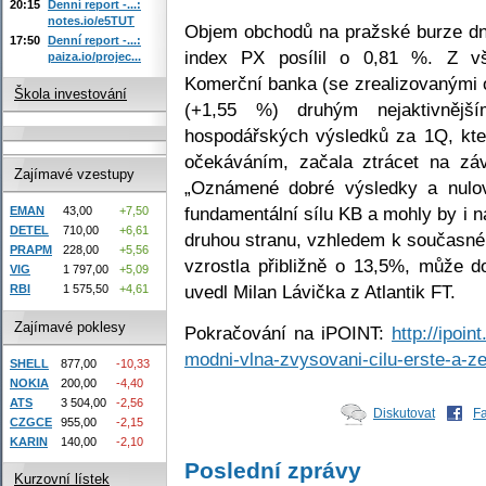
20:15
Denní report -...:
notes.io/e5TUT
Objem obchodů na pražské burze dne
17:50
Denní report -...:
index PX posílil o 0,81 %. Z v
paiza.io/projec...
Komerční banka (se zrealizovanými 
Škola investování
(+1,55 %) druhým nejaktivnější
hospodářských výsledků za 1Q, kter
očekáváním, začala ztrácet na zá
Zajímavé vzestupy
„Oznámené dobré výsledky a nulov
fundamentální sílu KB a mohly by i n
EMAN
43,00
+7,50
DETEL
710,00
+6,61
druhou stranu, vzhledem k současné 
PRAPM
228,00
+5,56
vzrostla přibližně o 13,5%, může do
VIG
1 797,00
+5,09
uvedl Milan Lávička z Atlantik FT.
RBI
1 575,50
+4,61
Zajímavé poklesy
Pokračování na iPOINT:
http://ipoi
modni-vlna-zvysovani-cilu-erste-a-ze
SHELL
877,00
-10,33
NOKIA
200,00
-4,40
ATS
3 504,00
-2,56
Diskutovat
F
CZGCE
955,00
-2,15
KARIN
140,00
-2,10
Poslední zprávy
Kurzovní lístek