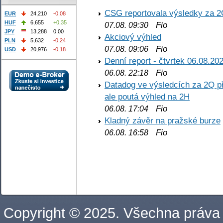
CSG reportovala výsledky za 2
EUR
24,210
-0,08
HUF
6,655
+0,35
Fio
07.08. 09:30
JPY
13,288
0,00
Akciový výhled
PLN
5,632
-0,24
Fio
07.08. 09:06
USD
20,976
-0,18
Denní report - čtvrtek 06.08.20
Fio
06.08. 22:18
Datadog ve výsledcích za 2Q př
ale poutá výhled na 2H
Fio
06.08. 17:04
Kladný závěr na pražské burze
Fio
06.08. 16:58
Copyright © 2025. Všechna práva