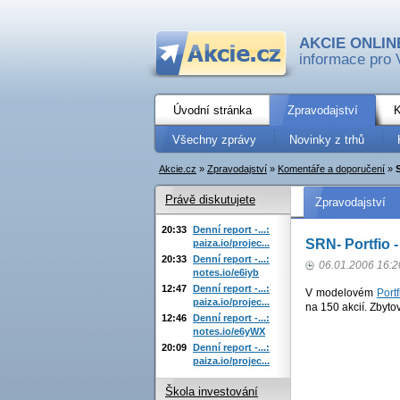
AKCIE ONLIN
informace pro 
Úvodní stránka
Zpravodajství
K
Všechny zprávy
Novinky z trhů
Akcie.cz
»
Zpravodajství
»
Komentáře a doporučení
»
Právě diskutujete
Zpravodajství
20:33
Denní report -...:
SRN- Portfio 
paiza.io/projec...
20:33
Denní report -...:
06.01.2006 16:2
notes.io/e6iyb
12:47
Denní report -...:
V modelovém
Portf
paiza.io/projec...
na 150 akcií. Zbyt
12:46
Denní report -...:
notes.io/e6yWX
20:09
Denní report -...:
paiza.io/projec...
Škola investování