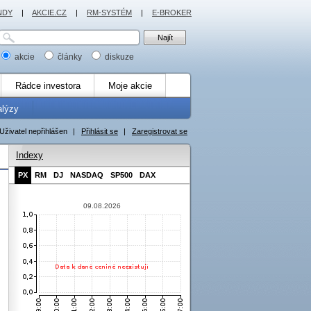
NDY
|
AKCIE.CZ
|
RM-SYSTÉM
|
E-BROKER
akcie
články
diskuze
Rádce investora
Moje akcie
alýzy
Uživatel nepřihlášen
|
Přihlásit se
|
Zaregistrovat se
Indexy
PX
RM
DJ
NASDAQ
SP500
DAX
09.08.2026