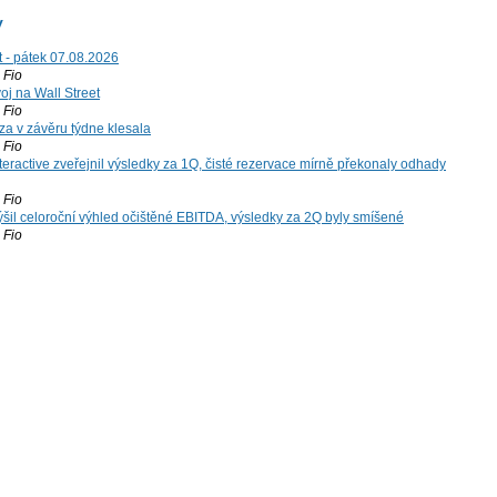
y
t - pátek 07.08.2026
Fio
voj na Wall Street
Fio
za v závěru týdne klesala
Fio
teractive zveřejnil výsledky za 1Q, čisté rezervace mírně překonaly odhady
Fio
šil celoroční výhled očištěné EBITDA, výsledky za 2Q byly smíšené
Fio