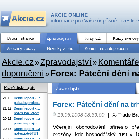
AKCIE ONLINE
informace pro Vaše úspěšné investice
Úvodní stránka
Zpravodajství
Kurzy CZ
Kurzy světový
Všechny zprávy
Novinky z trhů
Komentáře a doporučení
Akcie.cz
»
Zpravodajství
»
Komentáře
doporučení
»
Forex: Páteční dění n
Právě diskutujete
Zpravodajství
21:13
Denní report -...:
Forex: Páteční dění na tr
paiza.io/projec...
21:12
Denní report -...:
notes.io/e6qyW
16.05.2008 08:39:00
|
X-Trade Br
20:15
Denní report -...:
paiza.io/projec...
Včerejší obchodování přineslo p
20:15
Denní report -...:
erozóny, kde hospodářský růst v 1
notes.io/e5TUT
17:50
Denní report -...: