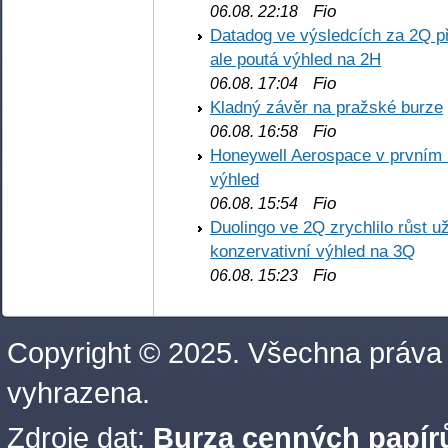
Fio
06.08. 22:18
Datadog ve výsledcích za 2Q př
ale poutá výhled na 2H
Fio
06.08. 17:04
Kladný závěr na pražské burze
Fio
06.08. 16:58
Honeywell Aerospace v prvním re
výhled
Fio
06.08. 15:54
Duolingo ve 2Q zrychlilo růst už
konzervativní výhled na 3Q
Fio
06.08. 15:23
Copyright © 2025. Všechna práva
vyhrazena.
Zdroje dat:
Burza cenných papírů