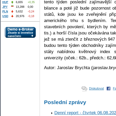
tento týden poslední zajímavější
HUF
6,655
+0,35
JPY
13,288
0,00
bilance a poté již bude pozornost
PLN
5,632
-0,24
států, kde jsou ke zveřejnění př
USD
20,976
-0,18
amerického trhu s bydlením. Te
stavebních povolení, kterých by mě
tis.) a horší čísla jsou očekávána t
jež se má ztenčit z březnových 947 t
budou tento týden obchodníky zajím
státy nabídnou květnový index s
univerzity (oček.: 62b., předch.: 62,6
Autor: Jaroslav Brychta (jaroslav.br
Diskutovat
F
Poslední zprávy
Denní report - čtvrtek 06.08.20