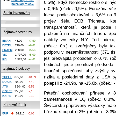
0,5%), když Německo rostlo o silný
paiza.io/projec...
o 0,6% (oček.: 0,5%). Eurozóna vče
Škola investování
klesal podle očekávání z 3,6% na 
projev šéfa ECB Tricheta, kte
transparentností, která je podl
Zajímavé vzestupy
problémů na finančních trzích. Sp
nabídly výsledky N.Y. Fed indexu,
EMAN
43,00
+7,50
(oček.: 0b.) a zveřejněny byly t
DETEL
710,00
+6,61
PRAPM
228,00
+5,56
podporu v nezaměstnanosti (371 ti
VIG
1 797,00
+5,09
jež překvapila propadem o 0,7% (oč
RBI
1 575,50
+4,61
hodinách ještě promluvil předseda
Zajímavé poklesy
finanční společnosti aby zvýšily sv
rizika a posledními daty z USA by
SHELL
877,00
-10,33
NOKIA
200,00
-4,40
polepšil z -24,9b. na -15,6b. (oček.: -
ATS
3 504,00
-2,56
CZGCE
955,00
-2,15
Páteční obchodování přinese v 8
KARIN
140,00
-2,10
zaměstnanosti v 1Q (oček.: 0,3%,
Švýcarsku připraveny výsledky malo
Kurzovní lístek
březnu stoupat o 3% (předch.: 3,3%
EUR
24,210
-0,08