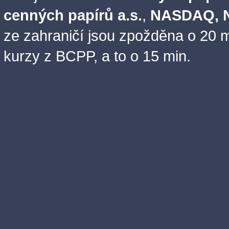
cenných papírů a.s.
,
NASDAQ, N
ze zahraničí jsou zpožděna o 20 m
kurzy z BCPP, a to o 15 min.