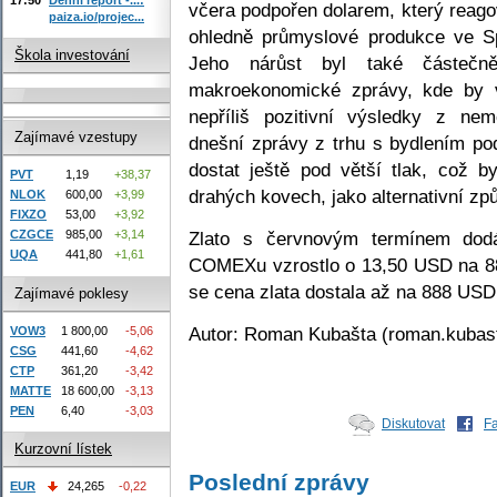
včera podpořen dolarem, který reago
paiza.io/projec...
ohledně průmyslové produkce ve S
Škola investování
Jeho nárůst byl také částečn
makroekonomické zprávy, kde by v
nepříliš pozitivní výsledky z ne
Zajímavé vzestupy
dnešní zprávy z trhu s bydlením po
dostat ještě pod větší tlak, což 
PVT
1,19
+38,37
drahých kovech, jako alternativní zp
NLOK
600,00
+3,99
FIXZO
53,00
+3,92
Zlato s červnovým termínem dod
CZGCE
985,00
+3,14
UQA
441,80
+1,61
COMEXu vzrostlo o 13,50 USD na 88
se cena zlata dostala až na 888 USD 
Zajímavé poklesy
Autor: Roman Kubašta (roman.kubas
VOW3
1 800,00
-5,06
CSG
441,60
-4,62
CTP
361,20
-3,42
MATTE
18 600,00
-3,13
PEN
6,40
-3,03
Diskutovat
F
Kurzovní lístek
Poslední zprávy
EUR
24,265
-0,22