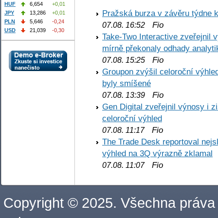
HUF
6,654
+0,01
Pražská burza v závěru týdne k
JPY
13,286
+0,01
PLN
5,646
-0,24
Fio
07.08. 16:52
USD
21,039
-0,30
Take-Two Interactive zveřejnil 
mírně překonaly odhady analyti
Fio
07.08. 15:25
Groupon zvýšil celoroční výhl
byly smíšené
Fio
07.08. 13:39
Gen Digital zveřejnil výnosy i 
celoroční výhled
Fio
07.08. 11:17
The Trade Desk reportoval nejs
výhled na 3Q výrazně zklamal
Fio
07.08. 11:07
Copyright © 2025. Všechna práva