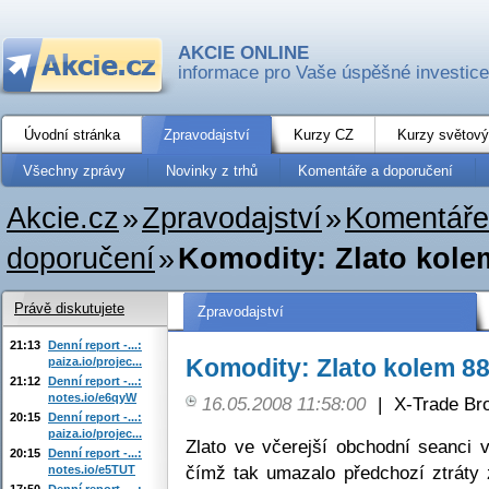
AKCIE ONLINE
informace pro Vaše úspěšné investice
Úvodní stránka
Zpravodajství
Kurzy CZ
Kurzy světový
Všechny zprávy
Novinky z trhů
Komentáře a doporučení
Akcie.cz
»
Zpravodajství
»
Komentáře
doporučení
»
Komodity: Zlato kol
Právě diskutujete
Zpravodajství
21:13
Denní report -...:
Komodity: Zlato kolem 8
paiza.io/projec...
21:12
Denní report -...:
notes.io/e6qyW
16.05.2008 11:58:00
|
X-Trade Br
20:15
Denní report -...:
paiza.io/projec...
Zlato ve včerejší obchodní seanci 
20:15
Denní report -...:
čímž tak umazalo předchozí ztráty z
notes.io/e5TUT
17:50
Denní report -...: