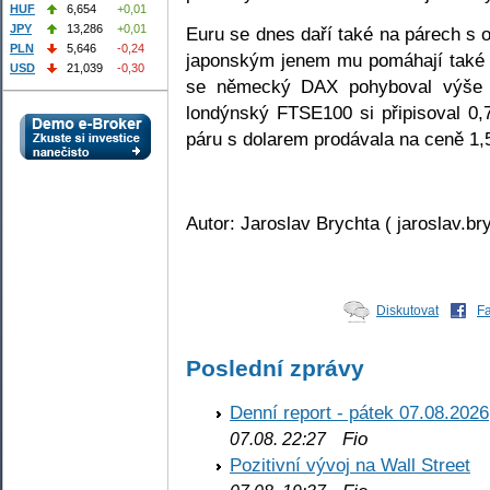
HUF
6,654
+0,01
JPY
13,286
+0,01
Euru se dnes daří také na párech s 
PLN
5,646
-0,24
japonským jenem mu pomáhají také r
USD
21,039
-0,30
se německý DAX pohyboval výše 
londýnský FTSE100 si připisoval 0
páru s dolarem prodávala na ceně 
Autor: Jaroslav Brychta ( jaroslav.b
Diskutovat
F
Poslední zprávy
Denní report - pátek 07.08.2026
Fio
07.08. 22:27
Pozitivní vývoj na Wall Street