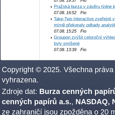
Fio
07.08. 19:37
Pražská burza v závěru týdne k
Fio
07.08. 16:52
Take-Two Interactive zveřejnil 
mírně překonaly odhady analyti
Fio
07.08. 15:25
Groupon zvýšil celoroční výhl
byly smíšené
Fio
07.08. 13:39
Copyright © 2025. Všechna práva
vyhrazena.
Zdroje dat:
Burza cenných papírů
cenných papírů a.s.
,
NASDAQ, N
ze zahraničí jsou zpožděna o 20 m