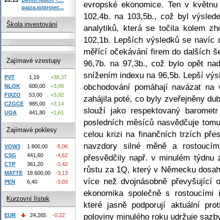
evropské ekonomice. Ten v květnu
paiza.io/projec...
102,4b. na 103,5b., což byl výsled
Škola investování
analytiků, která se točila kolem z
102,1b. Lepších výsledků se navíc 
měřící očekávání firem do dalších š
Zajímavé vzestupy
96,7b. na 97,3b., což bylo opět nad
snížením indexu na 96,5b. Lepší vý
PVT
1,19
+38,37
obchodování pomáhají navázat na v
NLOK
600,00
+3,99
FIXZO
53,00
+3,92
zahájila poté, co byly zveřejněny 
CZGCE
985,00
+3,14
slouží jako respektovaný barometr
UQA
441,80
+1,61
posledních měsíců nasvědčuje tom
Zajímavé poklesy
celou krizi na finančních trzích pře
navzdory silné měně a rostoucí
VOW3
1 800,00
-5,06
CSG
441,60
-4,62
přesvědčily např. v minulém týdnu
CTP
361,20
-3,42
růstu za 1Q, který v Německu dosah
MATTE
18 600,00
-3,13
více než dvojnásobně převyšující 
PEN
6,40
-3,03
ekonomika společně s rostoucími in
Kurzovní lístek
které jasně podporují aktuální prot
poloviny minulého roku udržuje saz
EUR
24,265
-0,22