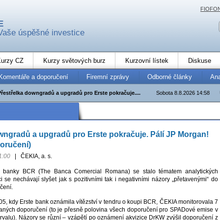
FIOFO
E
Vaše úspěšné investice
urzy CZ
Kurzy světových burz
Kurzovní lístek
Diskuse
Komentáře a doporučení
Firemní zprávy
Odborné články
An
Přestřelka downgradů a upgradů pro Erste pokračuje....
Sobota 8.8.2026 14:58
wngradů a upgradů pro Erste pokračuje. Pálí JP Morgan!
oručení)
1:00
|
ČEKIA, a. s.
é banky BCR (The Banca Comercial Romana) se stalo tématem analytických
i se nechávají slyšet jak s pozitivními tak i negativními názory „přetavenými“ do
čení.
05, kdy Erste bank oznámila vítězství v tendru o koupi BCR, ČEKIA monitorovala 7
vaných doporučení (to je přesně polovina všech doporučení pro SPADové emise v
rvalu). Názory se různí – vzápětí po oznámení akvizice DrKW zvýšil doporučení z