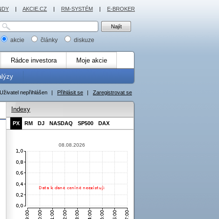
NDY
|
AKCIE.CZ
|
RM-SYSTÉM
|
E-BROKER
akcie
články
diskuze
Rádce investora
Moje akcie
alýzy
Uživatel nepřihlášen
|
Přihlásit se
|
Zaregistrovat se
Indexy
PX
RM
DJ
NASDAQ
SP500
DAX
08.08.2026