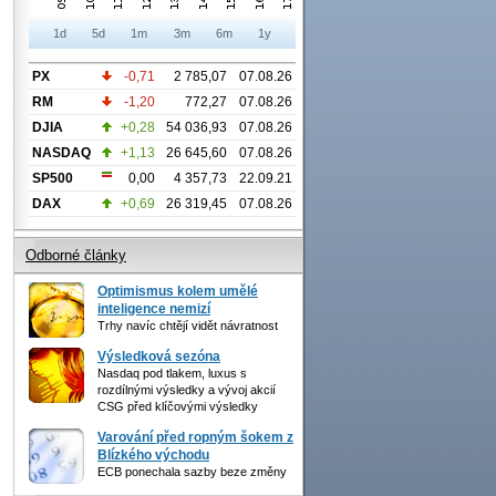
1d
5d
1m
3m
6m
1y
PX
-0,71
2 785,07
07.08.26
RM
-1,20
772,27
07.08.26
DJIA
+0,28
54 036,93
07.08.26
NASDAQ
+1,13
26 645,60
07.08.26
SP500
0,00
4 357,73
22.09.21
DAX
+0,69
26 319,45
07.08.26
Odborné články
Optimismus kolem umělé
inteligence nemizí
Trhy navíc chtějí vidět návratnost
Výsledková sezóna
Nasdaq pod tlakem, luxus s
rozdílnými výsledky a vývoj akcií
CSG před klíčovými výsledky
Varování před ropným šokem z
Blízkého východu
ECB ponechala sazby beze změny