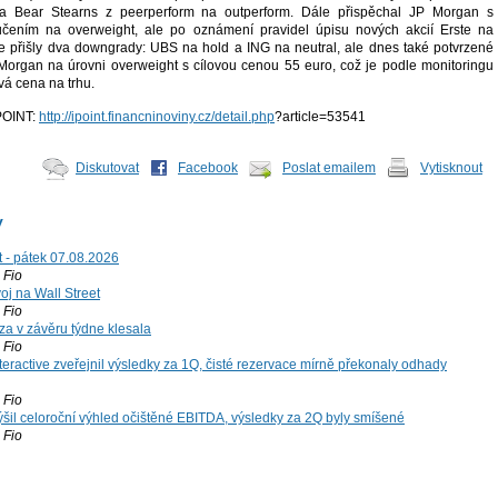
 a Bear Stearns z peerperform na outperform. Dále přispěchal JP Morgan s
čením na overweight, ale po oznámení pravidel úpisu nových akcií Erste na
ce přišly dva downgrady: UBS na hold a ING na neutral, ale dnes také potvrzené
organ na úrovni overweight s cílovou cenou 55 euro, což je podle monitoringu
vá cena na trhu.
iPOINT:
http://ipoint.financninoviny.cz/detail.php
?article=53541
Diskutovat
Facebook
Poslat emailem
Vytisknout
y
t - pátek 07.08.2026
Fio
voj na Wall Street
Fio
za v závěru týdne klesala
Fio
teractive zveřejnil výsledky za 1Q, čisté rezervace mírně překonaly odhady
Fio
šil celoroční výhled očištěné EBITDA, výsledky za 2Q byly smíšené
Fio