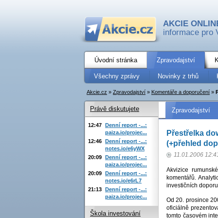
AKCIE ONLIN
informace pro 
Úvodní stránka
Zpravodajství
K
Všechny zprávy
Novinky z trhů
Akcie.cz
»
Zpravodajství
»
Komentáře a doporučení
»
Právě diskutujete
Zpravodajství
12:47
Denní report -...:
Přestřelka do
paiza.io/projec...
12:46
Denní report -...:
(+přehled dop
notes.io/e6yWX
11.01.2006 12:4
20:09
Denní report -...:
paiza.io/projec...
Akvizice rumunsk
20:09
Denní report -...:
komentářů. Analytic
notes.io/e6rL7
investičních doporu
21:13
Denní report -...:
paiza.io/projec...
Od 20. prosince 20
oficiálně prezento
Škola investování
tomto časovém inte