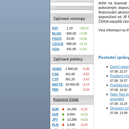
držet na kupovat
potvrzeným doporu
financování akvizi
doporučení od JP M
Zajímavé vzestupy
ČEKIA nejvyšší cílo
PVT
1,19
+38,37
Více informací na 
NLOK
600,00
+3,99
FIXZO
53,00
+3,92
CZGCE
985,00
+3,14
UQA
441,80
+1,61
Poslední zpráv
Zajímavé poklesy
Denní repor
VOW3
1 800,00
-5,06
07.08. 22:27
CSG
441,60
-4,62
Pozitivní vý
CTP
361,20
-3,42
07.08. 19:37
MATTE
18 600,00
-3,13
Pražská bur
PEN
6,40
-3,03
07.08. 16:52
Take-Two In
analytiků
Kurzovní lístek
07.08. 15:25
Groupon zvý
EUR
24,265
-0,22
07.08. 13:39
HUF
6,654
+0,01
JPY
13,286
+0,01
PLN
5,646
-0,24