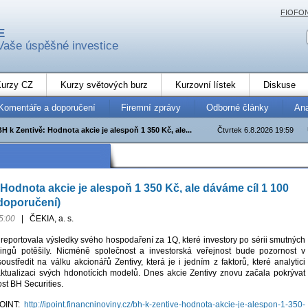
FIOFO
E
Vaše úspěšné investice
urzy CZ
Kurzy světových burz
Kurzovní lístek
Diskuse
Komentáře a doporučení
Firemní zprávy
Odborné články
An
BH k Zentivě: Hodnota akcie je alespoň 1 350 Kč, ale...
Čtvrtek 6.8.2026 19:59
 Hodnota akcie je alespoň 1 350 Kč, ale dáváme cíl 1 100
doporučení)
5:00
|
ČEKIA, a. s.
 reportovala výsledky svého hospodaření za 1Q, které investory po sérii smutných
rningů potěšily. Nicméně společnost a investorská veřejnost bude pozornost v
oustředit na válku akcionářů Zentivy, která je i jedním z faktorů, které analytici
aktualizaci svých hdonotících modelů. Dnes akcie Zentivy znovu začala pokrývat
st BH Securities.
POINT:
http://ipoint.financninoviny.cz/bh-k-zentive-hodnota-akcie-je-alespon-1-350-