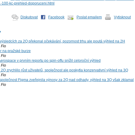
1-100-kc-prehled-doporuceni.html
Diskutovat
Facebook
Poslat emailem
Vytisknout
y
výsledcích za 2Q překonal očekávání, pozornost trhu ale poutá výhled na 2H
Fio
r na pražské burze
Fio
rospace v prvním reportu po spin-offu snížil celoroční výhled
Fio
2Q zrychlilo růst uživatelů, společnost ale poskytla konzervativní výhled na 3Q
Fio
společnost Figma zveřejnila výnosy za 2Q nad odhady, výhled na 3Q však zklamal
Fio