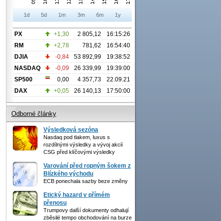
1d
5d
1m
3m
6m
1y
PX
+1,30
2 805,12
16:15:26
RM
+2,78
781,62
16:54:40
DJIA
-0,84
53 892,99
19:38:52
NASDAQ
-0,09
26 339,99
19:39:00
SP500
0,00
4 357,73
22.09.21
DAX
+0,05
26 140,13
17:50:00
Odborné články
Výsledková sezóna
Nasdaq pod tlakem, luxus s
rozdílnými výsledky a vývoj akcií
CSG před klíčovými výsledky
Varování před ropným šokem z
Blízkého východu
ECB ponechala sazby beze změny
Etický hazard v přímém
přenosu
Trumpovy další dokumenty odhalují
zběsilé tempo obchodování na burze