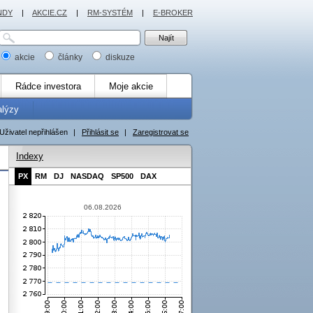
NDY
|
AKCIE.CZ
|
RM-SYSTÉM
|
E-BROKER
akcie
články
diskuze
Rádce investora
Moje akcie
alýzy
Uživatel nepřihlášen
|
Přihlásit se
|
Zaregistrovat se
Indexy
PX
RM
DJ
NASDAQ
SP500
DAX
06.08.2026