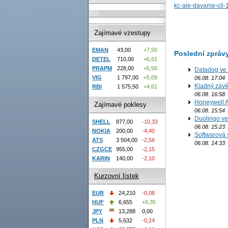
kc-ale-davame-cil-
Zajímavé vzestupy
EMAN
43,00
+7,50
Poslední zpráv
DETEL
710,00
+6,61
PRAPM
228,00
+5,56
Datadog ve 
VIG
1 797,00
+5,09
06.08. 17:04
Kladný závě
RBI
1 575,50
+4,61
06.08. 16:58
Honeywell Ae
Zajímavé poklesy
06.08. 15:54
Duolingo ve 
SHELL
877,00
-10,33
06.08. 15:23
NOKIA
200,00
-4,40
Softwarová 
ATS
3 504,00
-2,56
06.08. 14:33
CZGCE
955,00
-2,15
KARIN
140,00
-2,10
Kurzovní lístek
EUR
24,210
-0,08
HUF
6,655
+0,35
JPY
13,288
0,00
PLN
5,632
-0,24