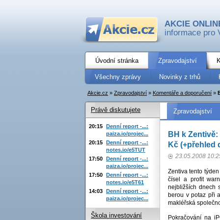
AKCIE ONLIN
informace pro 
Úvodní stránka
Zpravodajství
K
Všechny zprávy
Novinky z trhů
Akcie.cz
»
Zpravodajství
»
Komentáře a doporučení
»
Právě diskutujete
Zpravodajství
20:15
Denní report -...:
BH k Zentivě:
paiza.io/projec...
20:15
Denní report -...:
Kč (+přehled 
notes.io/e5TUT
23.05.2008 10:2
17:50
Denní report -...:
paiza.io/projec...
Zentiva tento týden
17:50
Denní report -...:
čísel a profit wa
notes.io/e5T61
nejbližších dnech s
14:03
Denní report -...:
berou v potaz při 
paiza.io/projec...
makléřská společno
Škola investování
Pokračování na i