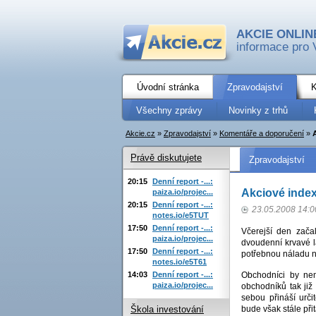
AKCIE ONLIN
informace pro 
Úvodní stránka
Zpravodajství
K
Všechny zprávy
Novinky z trhů
Akcie.cz
»
Zpravodajství
»
Komentáře a doporučení
»
Právě diskutujete
Zpravodajství
20:15
Denní report -...:
Akciové index
paiza.io/projec...
20:15
Denní report -...:
23.05.2008 14:0
notes.io/e5TUT
17:50
Denní report -...:
Včerejší den zača
paiza.io/projec...
dvoudenní krvavé l
17:50
Denní report -...:
potřebnou náladu na
notes.io/e5T61
14:03
Denní report -...:
Obchodníci by ne
paiza.io/projec...
obchodníků tak již
sebou přináší urči
bude však stále při
Škola investování