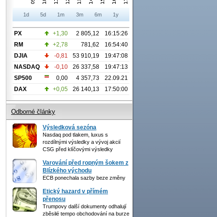
1d
5d
1m
3m
6m
1y
PX
+1,30
2 805,12
16:15:26
RM
+2,78
781,62
16:54:40
DJIA
-0,81
53 910,19
19:47:08
NASDAQ
-0,10
26 337,58
19:47:13
SP500
0,00
4 357,73
22.09.21
DAX
+0,05
26 140,13
17:50:00
Odborné články
Výsledková sezóna
Nasdaq pod tlakem, luxus s
rozdílnými výsledky a vývoj akcií
CSG před klíčovými výsledky
Varování před ropným šokem z
Blízkého východu
ECB ponechala sazby beze změny
Etický hazard v přímém
přenosu
Trumpovy další dokumenty odhalují
zběsilé tempo obchodování na burze