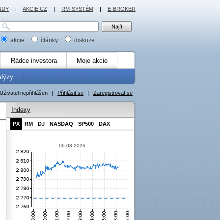
NDY
|
AKCIE.CZ
|
RM-SYSTÉM
|
E-BROKER
akcie
články
diskuze
Rádce investora
Moje akcie
alýzy
Uživatel nepřihlášen
|
Přihlásit se
|
Zaregistrovat se
Indexy
PX
RM
DJ
NASDAQ
SP500
DAX
06.08.2026