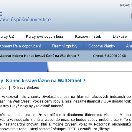
FIOFO
E
Vaše úspěšné investice
urzy CZ
Kurzy světových burz
Kurzovní lístek
Diskuse
Komentáře a doporučení
Firemní zprávy
Odborné články
An
Akciové indexy: Konec krvavé lázně na Wall Street ?
Čtvrtek 6.8.2026 20:08
y: Konec krvavé lázně na Wall Street ?
0:00
|
X-Trade Brokers
l vykazovat jisté známky životaschopnosti na hlavních akciových indexech po
ázni na Wall Street. Pokles ceny ropy a nižší nezaměstnanost v USA dodalo tolik
 trhy i když zisky byly relativně hubené.
měli zapomínat na to, že se blížíme k dlouhému třídennímu víkendu. Mnoho
 včera vystupovalo z trhů a vracet do pozic se budou zpět v průběhu úterý. To s
té nestandardní chování trhů a možné zvýšení volatility. Pozornost obchodníků
tahovat trh s ropou, který samotní zástupci OPECU označili za „šílený“.