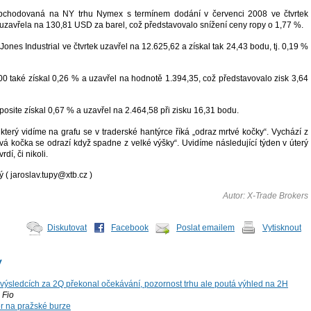
bchodovaná na NY trhu Nymex s termínem dodání v červenci 2008 ve čtvrtek
 uzavřela na 130,81 USD za barel, což představovalo snížení ceny ropy o 1,77 %.
ones Industrial ve čtvrtek uzavřel na 12.625,62 a získal tak 24,43 bodu, tj. 0,19 %
00 také získal 0,26 % a uzavřel na hodnotě 1.394,35, což představovalo zisk 3,64
site získal 0,67 % a uzavřel na 2.464,58 při zisku 16,31 bodu.
terý vidíme na grafu se v traderské hantýrce říká „odraz mrtvé kočky“. Vychází z
tvá kočka se odrazí když spadne z velké výšky“. Uvidíme následující týden v úterý
rdí, či nikoli.
ý ( jaroslav.tupy@xtb.cz )
Autor: X-Trade Brokers
Diskutovat
Facebook
Poslat emailem
Vytisknout
y
výsledcích za 2Q překonal očekávání, pozornost trhu ale poutá výhled na 2H
Fio
r na pražské burze