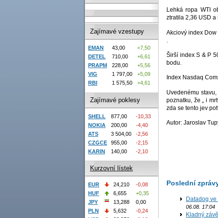
Lehká ropa WTI o
ztratila 2,36 USD a
Zajímavé vzestupy
Akciový index Dow J
.
EMAN
43,00
+7,50
Širší index S & P 5
DETEL
710,00
+6,61
bodu.
PRAPM
228,00
+5,56
VIG
1 797,00
+5,09
Index Nasdaq Compo
RBI
1 575,50
+4,61
Uvedenému stavu, k
Zajímavé poklesy
poznatku, že „ i mr
zda se tento jev potv
SHELL
877,00
-10,33
Autor: Jaroslav Tup
NOKIA
200,00
-4,40
ATS
3 504,00
-2,56
CZGCE
955,00
-2,15
KARIN
140,00
-2,10
Kurzovní lístek
Poslední zpráv
EUR
24,210
-0,08
HUF
6,655
+0,35
Datadog ve 
JPY
13,288
0,00
06.08. 17:04
PLN
5,632
-0,24
Kladný závě