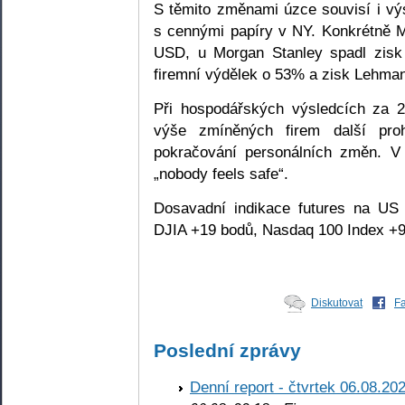
S těmito změnami úzce souvisí i vý
s cennými papíry v NY. Konkrétně Me
USD, u Morgan Stanley spadl zis
firemní výdělek o 53% a zisk Lehman
Při hospodářských výsledcích za 
výše zmíněných firem další pro
pokračování personálních změn. V r
„nobody feels safe“.
Dosavadní indikace futures na US h
DJIA +19 bodů, Nasdaq 100 Index +9
Diskutovat
F
Poslední zprávy
Denní report - čtvrtek 06.08.20