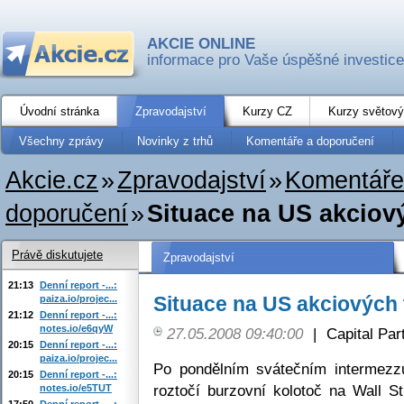
AKCIE ONLINE
informace pro Vaše úspěšné investice
Úvodní stránka
Zpravodajství
Kurzy CZ
Kurzy světový
Všechny zprávy
Novinky z trhů
Komentáře a doporučení
Akcie.cz
»
Zpravodajství
»
Komentáře
doporučení
»
Situace na US akciový
Právě diskutujete
Zpravodajství
21:13
Denní report -...:
Situace na US akciových 
paiza.io/projec...
21:12
Denní report -...:
notes.io/e6qyW
27.05.2008 09:40:00
|
Capital Part
20:15
Denní report -...:
paiza.io/projec...
Po pondělním svátečním intermezz
20:15
Denní report -...:
roztočí burzovní kolotoč na Wall S
notes.io/e5TUT
17:50
Denní report -...: