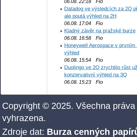
Fio
06.08. 22:18
Datadog ve výsledcích za 2Q př
ale poutá výhled na 2H
Fio
06.08. 17:04
Kladný závěr na pražské burze
Fio
06.08. 16:58
Honeywell Aerospace v prvním re
výhled
Fio
06.08. 15:54
Duolingo ve 2Q zrychlilo růst už
konzervativní výhled na 3Q
Fio
06.08. 15:23
Copyright © 2025. Všechna práva
vyhrazena.
Zdroje dat:
Burza cenných papírů