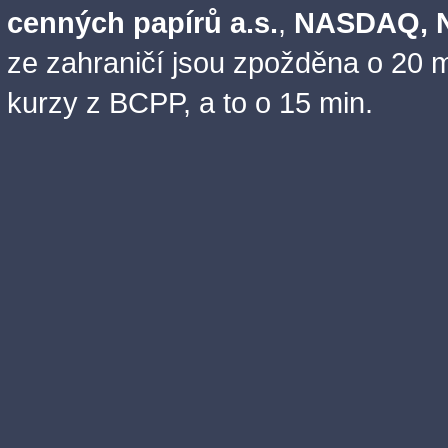
cenných papírů a.s.
,
NASDAQ, N
ze zahraničí jsou zpožděna o 20 m
kurzy z BCPP, a to o 15 min.