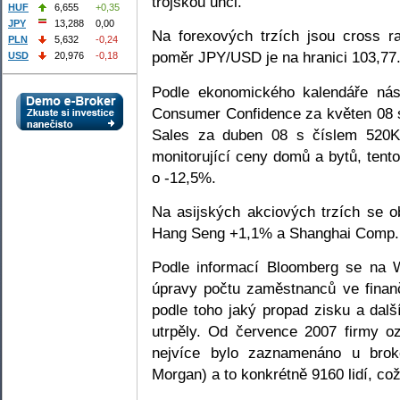
trojskou unci.
HUF
6,655
+0,35
JPY
13,288
0,00
Na forexových trzích jsou cross 
PLN
5,632
-0,24
poměr JPY/USD je na hranici 103,77
USD
20,976
-0,18
Podle ekonomického kalendáře nás
Consumer Confidence za květen 08
Sales za duben 08 s číslem 520K 
monitorující ceny domů a bytů, tento
o -12,5%.
Na asijských akciových trzích se o
Hang Seng +1,1% a Shanghai Comp.
Podle informací Bloomberg se na W
úpravy počtu zaměstnanců ve finanč
podle toho jaký propad zisku a dalš
utrpěly. Od července 2007 firmy oz
nejvíce bylo zaznamenáno u brok
Morgan) a to konkrétně 9160 lidí, co