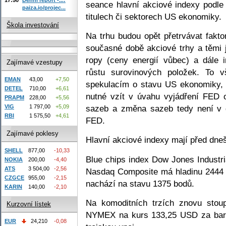
seance hlavní akciové indexy podle
paiza.io/projec...
titulech či sektorech US ekonomiky.
Škola investování
Na trhu budou opět přetrvávat fakto
současné době akciové trhy a těmi 
ropy (ceny energií vůbec) a dále i
Zajímavé vzestupy
růstu surovinových položek. To v
EMAN
43,00
+7,50
spekulacím o stavu US ekonomiky, 
DETEL
710,00
+6,61
nutné vzít v úvahu vyjádření FED 
PRAPM
228,00
+5,56
sazeb a změna sazeb tedy není v
VIG
1 797,00
+5,09
RBI
1 575,50
+4,61
FED.
Zajímavé poklesy
Hlavní akciové indexy mají před dne
SHELL
877,00
-10,33
Blue chips index Dow Jones Industri
NOKIA
200,00
-4,40
ATS
3 504,00
-2,56
Nasdaq Composite má hladinu 2444 
CZGCE
955,00
-2,15
nachází na stavu 1375 bodů.
KARIN
140,00
-2,10
Na komoditních trzích znovu stou
Kurzovní lístek
NYMEX na kurs 133,25 USD za barel
EUR
24,210
-0,08