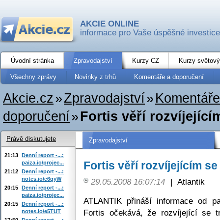
AKCIE ONLINE
informace pro Vaše úspěšné investice
Úvodní stránka
Zpravodajství
Kurzy CZ
Kurzy světový
Všechny zprávy
Novinky z trhů
Komentáře a doporučení
Akcie.cz
»
Zpravodajství
»
Komentáře
doporučení
»
Fortis věří rozvíjejíc
Právě diskutujete
Zpravodajství
21:13
Denní report -...:
Fortis věří rozvíjejícím s
paiza.io/projec...
21:12
Denní report -...:
notes.io/e6qyW
29.05.2008 16:07:14
|
Atlantik
20:15
Denní report -...:
paiza.io/projec...
ATLANTIK přináší informace od par
20:15
Denní report -...:
Fortis očekává, že rozvíjející se 
notes.io/e5TUT
17:50
Denní report -...: