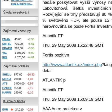
nadále poskytovat vyšší výnosy ne
paiza.io/projec...
Labovitchová, šéfka investičních
Škola investování
Rozvíjející se trhy představují 80 
% světového HDP, ale pouze 15 %
nerovnováha se podle Fortis Investm
Zajímavé vzestupy
Atlantik FT
EMAN
43,00
+7,50
DETEL
710,00
+6,61
Thu, 29 May 2008 15:22:48 GMT
PRAPM
228,00
+5,56
VIG
1 797,00
+5,09
Fortis pozitivn
RBI
1 575,50
+4,61
http://www.atlantik.cz/index.php
?lang
Zajímavé poklesy
detail
SHELL
877,00
-10,33
NOKIA
200,00
-4,40
ATLANTIK p
ATS
3 504,00
-2,56
CZGCE
955,00
-2,15
Atlantik FT
KARIN
140,00
-2,10
Thu, 29 May 2008 15:09:19 GMT
Kurzovní lístek
AAA Auto: projekce v
EUR
24,210
-0,08