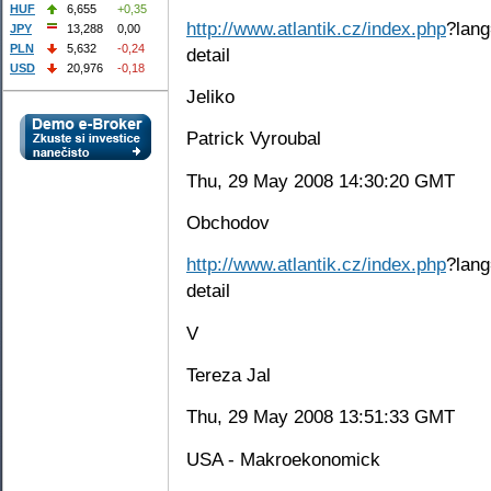
HUF
6,655
+0,35
http://www.atlantik.cz/index.php
?lang
JPY
13,288
0,00
PLN
5,632
-0,24
detail
USD
20,976
-0,18
Jeliko
Patrick Vyroubal
Thu, 29 May 2008 14:30:20 GMT
Obchodov
http://www.atlantik.cz/index.php
?lang
detail
V
Tereza Jal
Thu, 29 May 2008 13:51:33 GMT
USA - Makroekonomick