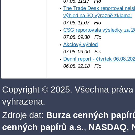
Fio
07.08. 11:17
The Trade Desk reportoval nejs
výhled na 3Q výrazně zklamal
Fio
07.08. 11:07
CSG reportovala výsledky za 2
Fio
07.08. 09:30
Akciový výhled
Fio
07.08. 09:06
Denní report - čtvrtek 06.08.20
Fio
06.08. 22:18
Copyright © 2025. Všechna práva
vyhrazena.
Zdroje dat:
Burza cenných papírů
cenných papírů a.s.
,
NASDAQ, N