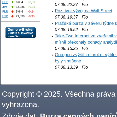
HUF
6,654
+0,01
Fio
07.08. 22:27
JPY
13,286
+0,01
Pozitivní vývoj na Wall Street
PLN
5,646
-0,24
Fio
USD
21,039
-0,30
07.08. 19:37
Pražská burza v závěru týdne k
Fio
07.08. 16:52
Take-Two Interactive zveřejnil 
mírně překonaly odhady analyti
Fio
07.08. 15:25
Groupon zvýšil celoroční výhl
byly smíšené
Fio
07.08. 13:39
Copyright © 2025. Všechna práva
vyhrazena.
Zdroje dat:
Burza cenných papírů