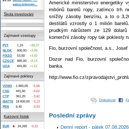
Americké ministerstvo energetiky v
paiza.io/projec...
miliónů barelů ropy, zatímco trh
Škola investování
snížily zásoby benzínu, a to o 3,
destilátů vzrostly o 1 milión bare
prudkým nárůstem ze 129 dolarů 
Zajímavé vzestupy
komerční zásoby ropy tak poklesly na
PVT
1,19
+38,37
Fio, burzovní společnost, a.s., Josef
NLOK
600,00
+3,99
FIXZO
53,00
+3,92
Dozor nad Fio, burzovní společno
CZGCE
985,00
+3,14
banka.
UQA
441,80
+1,61
Zajímavé poklesy
http://www.fio.cz/zpravodajstvi_prohl
VOW3
1 800,00
-5,06
CSG
441,60
-4,62
CTP
361,20
-3,42
Diskutovat
F
MATTE
18 600,00
-3,13
PEN
6,40
-3,03
Poslední zprávy
Kurzovní lístek
Denní report - pátek 07.08.2026
EUR
24,265
-0,22