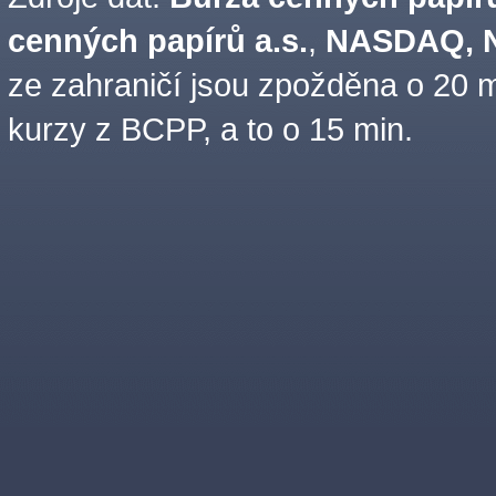
cenných papírů a.s.
,
NASDAQ, N
ze zahraničí jsou zpožděna o 20 m
kurzy z BCPP, a to o 15 min.