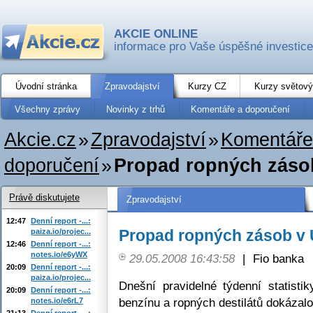
AKCIE ONLINE
informace pro Vaše úspěšné investice
Úvodní stránka
Zpravodajství
Kurzy CZ
Kurzy světový
Všechny zprávy
Novinky z trhů
Komentáře a doporučení
Akcie.cz
»
Zpravodajství
»
Komentáře
doporučení
»
Propad ropných záso
Právě diskutujete
Zpravodajství
12:47
Denní report -...:
Propad ropných zásob v
paiza.io/projec...
12:46
Denní report -...:
notes.io/e6yWX
29.05.2008 16:43:58
|
Fio banka
20:09
Denní report -...:
paiza.io/projec...
Dnešní pravidelné týdenní statist
20:09
Denní report -...:
benzínu a ropných destilátů dokázalo
notes.io/e6rL7
21:13
Denní report -...: