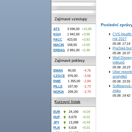
Zajímavé vzestupy
Poslední zpráv
ATS
3 596,00
+15,85
CVS Health 
KGH
1 942,60
+3,98
rok 2027
FACC
423,50
+3,93
05.08. 17:14
MACIN
158,50
+3,59
Pražská bur
ERBAG
2 891,00
+2,48
05.08. 16:37
Walt Disney 
Zajímavé poklesy
odkupů
05.08. 16:23
EMAN
40,00
-4,76
Uber report
CZGCE
976,00
-3,56
analytiků
RWE
1 355,00
-2,84
05.08. 15:55
Softwarová 
PILLE
107,00
-2,73
zisku
NOKIA
209,20
-2,70
05.08. 14:42
Kurzovní lístek
EUR
24,190
+0,04
HUF
6,679
+0,01
JPY
13,288
+0,44
PLN
5,618
+0,01