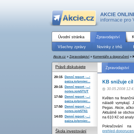
AKCIE ONLIN
informace pro 
Úvodní stránka
Zpravodajství
K
Všechny zprávy
Novinky z trhů
Akcie.cz
»
Zpravodajství
»
Komentáře a doporučení
»
Právě diskutujete
Zpravodajství
20:15
Denní report -...:
KB snižuje cí
paiza.io/projec...
20:15
Denní report -...:
30.05.2008 12:4
notes.io/e5TUT
17:50
Denní report -...:
Květen na finanční
paiza.io/projec...
náladě vymykají. J
17:50
Denní report -...:
Pegas. Akcie, ačko
notes.io/e5T61
Aktuálně se obchod
14:03
Denní report -...:
na 610 Kč od analyt
paiza.io/projec...
Pokračování n
prehled-doporuceni
Škola investování