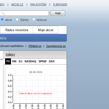
NDY
|
AKCIE.CZ
|
RM-SYSTÉM
|
E-BROKER
akcie
články
diskuze
Rádce investora
Moje akcie
alýzy
Uživatel nepřihlášen
|
Přihlásit se
|
Zaregistrovat se
Indexy
PX
RM
DJ
NASDAQ
SP500
DAX
06.08.2026