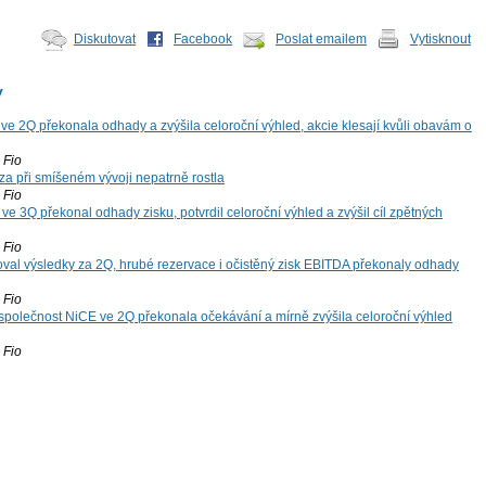
Diskutovat
Facebook
Poslat emailem
Vytisknout
y
ve 2Q překonala odhady a zvýšila celoroční výhled, akcie klesají kvůli obavám o
Fio
za při smíšeném vývoji nepatrně rostla
Fio
ve 3Q překonal odhady zisku, potvrdil celoroční výhled a zvýšil cíl zpětných
Fio
oval výsledky za 2Q, hrubé rezervace i očistěný zisk EBITDA překonaly odhady
Fio
společnost NiCE ve 2Q překonala očekávání a mírně zvýšila celoroční výhled
Fio