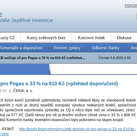
FIOFO
E
Vaše úspěšné investice
urzy CZ
Kurzy světových burz
Kurzovní lístek
Diskuse
Komentáře a doporučení
Firemní zprávy
Odborné články
An
KB snižuje cíl pro Pegas o 33 % na 610 Kč (+přehled...
Čtvrtek 6.8.2026 6:55
l pro Pegas o 33 % na 610 Kč (+přehled doporučení)
1:00
|
ČEKIA, a. s.
ch trzích končí poměrně optimisticky, nicméně některé tituly se všeobecně dobré
edním z nich je druhý největší evropský výrobce netkaných textilií, společnost
liv společnost reportovala výsledky za 1Q o něco lépe než se očekávalo, ztrácí.
ují za 577 Kč. Další ránou pro ně je dnešní snížení cílové ceny o 33 % z 908 Kč
iků Komerční banky. Investiční doporučení bylo potvrzeno na stupni koupit.
a iPOINT:
http://ipoint.financninoviny.cz/kb-snizuje-cil-pro-pegas-o-33-na-610-kc-
.html