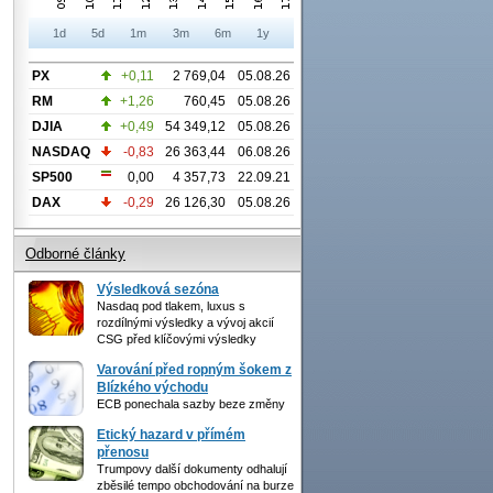
1d
5d
1m
3m
6m
1y
PX
+0,11
2 769,04
05.08.26
RM
+1,26
760,45
05.08.26
DJIA
+0,49
54 349,12
05.08.26
NASDAQ
-0,83
26 363,44
06.08.26
SP500
0,00
4 357,73
22.09.21
DAX
-0,29
26 126,30
05.08.26
Odborné články
Výsledková sezóna
Nasdaq pod tlakem, luxus s
rozdílnými výsledky a vývoj akcií
CSG před klíčovými výsledky
Varování před ropným šokem z
Blízkého východu
ECB ponechala sazby beze změny
Etický hazard v přímém
přenosu
Trumpovy další dokumenty odhalují
zběsilé tempo obchodování na burze