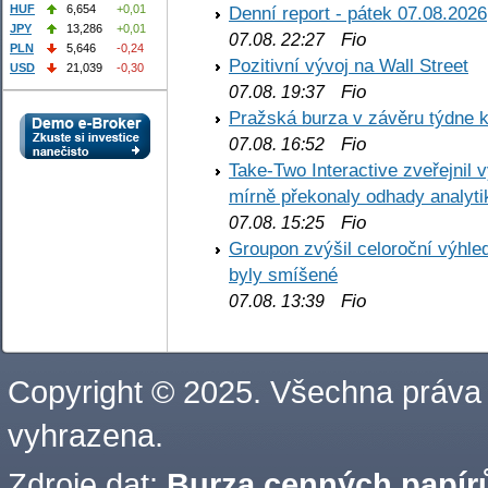
HUF
6,654
+0,01
Denní report - pátek 07.08.2026
JPY
13,286
+0,01
Fio
07.08. 22:27
PLN
5,646
-0,24
Pozitivní vývoj na Wall Street
USD
21,039
-0,30
Fio
07.08. 19:37
Pražská burza v závěru týdne k
Fio
07.08. 16:52
Take-Two Interactive zveřejnil 
mírně překonaly odhady analyti
Fio
07.08. 15:25
Groupon zvýšil celoroční výhl
byly smíšené
Fio
07.08. 13:39
Copyright © 2025. Všechna práva
vyhrazena.
Zdroje dat:
Burza cenných papírů