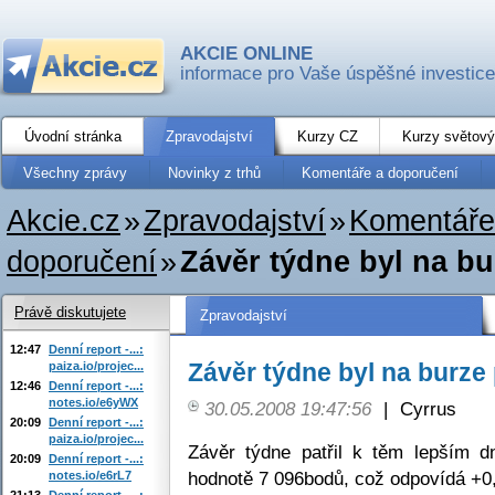
AKCIE ONLINE
informace pro Vaše úspěšné investice
Úvodní stránka
Zpravodajství
Kurzy CZ
Kurzy světový
Všechny zprávy
Novinky z trhů
Komentáře a doporučení
Akcie.cz
»
Zpravodajství
»
Komentáře
doporučení
»
Závěr týdne byl na bu
Právě diskutujete
Zpravodajství
12:47
Denní report -...:
Závěr týdne byl na burze 
paiza.io/projec...
12:46
Denní report -...:
notes.io/e6yWX
30.05.2008 19:47:56
|
Cyrrus
20:09
Denní report -...:
paiza.io/projec...
Závěr týdne patřil k těm lepším 
20:09
Denní report -...:
hodnotě 7 096bodů, což odpovídá +0
notes.io/e6rL7
21:13
Denní report -...: