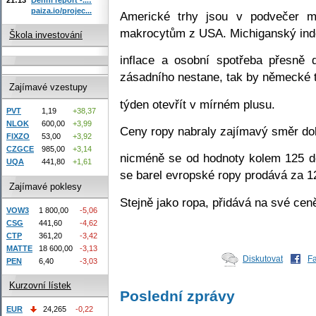
paiza.io/projec...
Americké trhy jsou v podvečer m
makrocytům z USA. Michiganský inde
Škola investování
inflace a osobní spotřeba přesně 
zásadního nestane, tak by německé t
Zajímavé vzestupy
týden otevřít v mírném plusu.
PVT
1,19
+38,37
NLOK
600,00
+3,99
Ceny ropy nabraly zajímavý směr dol
FIXZO
53,00
+3,92
CZGCE
985,00
+3,14
nicméně se od hodnoty kolem 125 d
UQA
441,80
+1,61
se barel evropské ropy prodává za 
Zajímavé poklesy
Stejně jako ropa, přidává na své cen
VOW3
1 800,00
-5,06
CSG
441,60
-4,62
CTP
361,20
-3,42
MATTE
18 600,00
-3,13
Diskutovat
F
PEN
6,40
-3,03
Kurzovní lístek
Poslední zprávy
EUR
24,265
-0,22