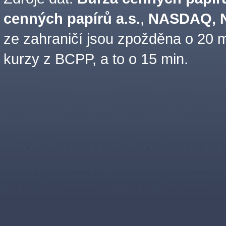
cenných papírů a.s.
,
NASDAQ, N
ze zahraničí jsou zpožděna o 20 m
kurzy z BCPP, a to o 15 min.