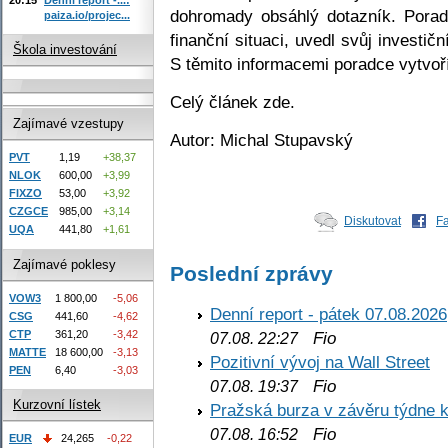
dohromady obsáhlý dotazník. Poradc
paiza.io/projec...
finanční situaci, uvedl svůj investiční
Škola investování
S těmito informacemi poradce vytvoří
Celý článek zde.
Zajímavé vzestupy
Autor: Michal Stupavský
PVT
1,19
+38,37
NLOK
600,00
+3,99
FIXZO
53,00
+3,92
CZGCE
985,00
+3,14
Diskutovat
F
UQA
441,80
+1,61
Zajímavé poklesy
Poslední zprávy
VOW3
1 800,00
-5,06
Denní report - pátek 07.08.2026
CSG
441,60
-4,62
CTP
361,20
-3,42
Fio
07.08. 22:27
MATTE
18 600,00
-3,13
Pozitivní vývoj na Wall Street
PEN
6,40
-3,03
Fio
07.08. 19:37
Kurzovní lístek
Pražská burza v závěru týdne k
Fio
07.08. 16:52
EUR
24,265
-0,22