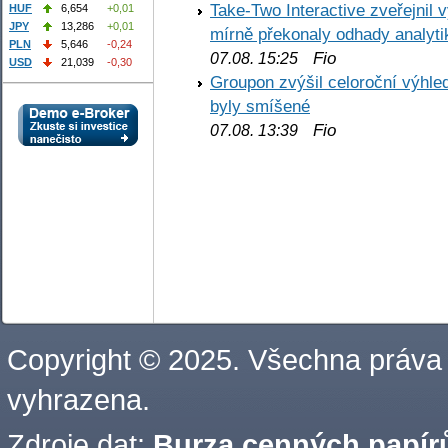
Take-Two Interactive zveřejnil 
HUF
6,654
+0,01
JPY
13,286
+0,01
mírně překonaly odhady analyti
PLN
5,646
-0,24
Fio
07.08. 15:25
USD
21,039
-0,30
Groupon zvýšil celoroční výhl
byly smíšené
Fio
07.08. 13:39
Copyright © 2025. Všechna práva
vyhrazena.
Zdroje dat:
Burza cenných papírů