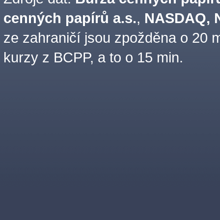
cenných papírů a.s.
,
NASDAQ, N
ze zahraničí jsou zpožděna o 20 m
kurzy z BCPP, a to o 15 min.