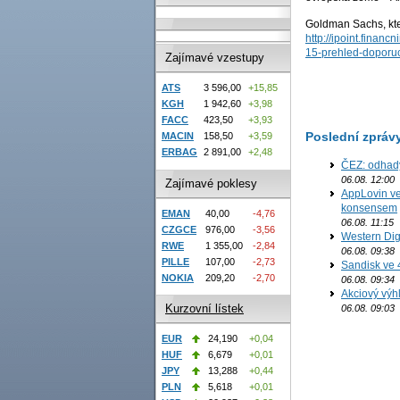
Goldman Sachs, kte
http://ipoint.finan
15-prehled-doporuc
Zajímavé vzestupy
ATS
3 596,00
+15,85
KGH
1 942,60
+3,98
FACC
423,50
+3,93
Poslední zpráv
MACIN
158,50
+3,59
ERBAG
2 891,00
+2,48
ČEZ: odhad
06.08. 12:00
Zajímavé poklesy
AppLovin ve
konsensem
EMAN
40,00
-4,76
06.08. 11:15
CZGCE
976,00
-3,56
Western Digi
RWE
1 355,00
-2,84
06.08. 09:38
PILLE
107,00
-2,73
Sandisk ve 
NOKIA
209,20
-2,70
06.08. 09:34
Akciový výh
Kurzovní lístek
06.08. 09:03
EUR
24,190
+0,04
HUF
6,679
+0,01
JPY
13,288
+0,44
PLN
5,618
+0,01