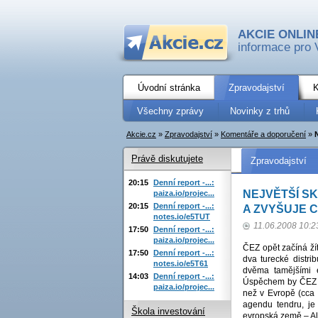
AKCIE ONLIN
informace pro 
Úvodní stránka
Zpravodajství
K
Všechny zprávy
Novinky z trhů
Akcie.cz
»
Zpravodajství
»
Komentáře a doporučení
»
Právě diskutujete
Zpravodajství
20:15
Denní report -...:
NEJVĚTŠÍ SK
paiza.io/projec...
20:15
Denní report -...:
A ZVYŠUJE C
notes.io/e5TUT
11.06.2008 10:2
17:50
Denní report -...:
paiza.io/projec...
ČEZ opět začíná ží
17:50
Denní report -...:
dva turecké distr
notes.io/e5T61
dvěma tamějšími 
14:03
Denní report -...:
Úspěchem by ČEZ sb
paiza.io/projec...
než v Evropě (cca 
agendu tendru, je
Škola investování
evropská země – Alb