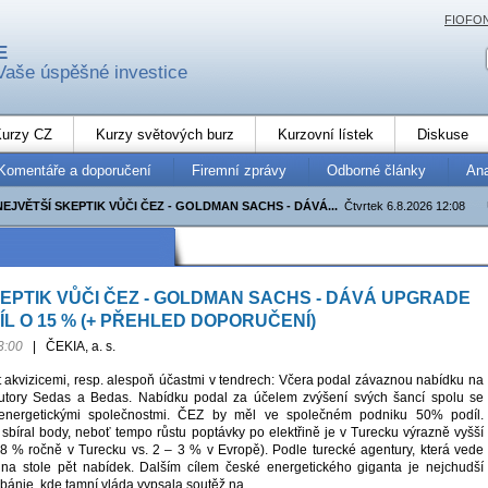
FIOFO
E
Vaše úspěšné investice
urzy CZ
Kurzy světových burz
Kurzovní lístek
Diskuse
Komentáře a doporučení
Firemní zprávy
Odborné články
An
NEJVĚTŠÍ SKEPTIK VŮČI ČEZ - GOLDMAN SACHS - DÁVÁ...
Čtvrtek 6.8.2026 12:08
EPTIK VŮČI ČEZ - GOLDMAN SACHS - DÁVÁ UPGRADE
ÍL O 15 % (+ PŘEHLED DOPORUČENÍ)
3:00
|
ČEKIA, a. s.
t akvizicemi, resp. alespoň účastmi v tendrech: Včera podal závaznou nabídku na
ibutory Sedas a Bedas. Nabídku podal za účelem zvýšení svých šancí spolu se
energetickými společnostmi. ČEZ by měl ve společném podniku 50% podíl.
íral body, neboť tempo růstu poptávky po elektřině je v Turecku výrazně vyšší
8 % ročně v Turecku vs. 2 – 3 % v Evropě). Podle turecké agentury, která vede
 na stole pět nabídek. Dalším cílem české energetického giganta je nejchudší
ánie, kde tamní vláda vypsala soutěž na...