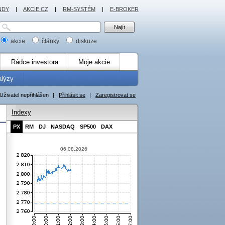
NDY
|
AKCIE.CZ
|
RM-SYSTÉM
|
E-BROKER
akcie
články
diskuze
Rádce investora
Moje akcie
alýzy
Uživatel nepřihlášen
|
Přihlásit se
|
Zaregistrovat se
Indexy
PX
RM
DJ
NASDAQ
SP500
DAX
06.08.2026