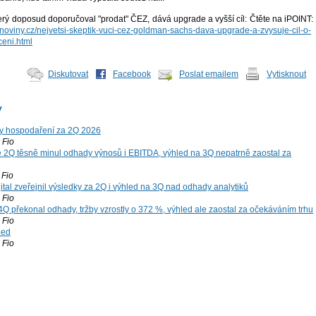
rý doposud doporučoval "prodat" ČEZ, dává upgrade a vyšší cíl: Čtěte na iPOINT:
cninoviny.cz/nejvetsi-skeptik-vuci-cez-goldman-sachs-dava-upgrade-a-zvysuje-cil-o-
eni.html
Diskutovat
Facebook
Poslat emailem
Vytisknout
y
y hospodaření za 2Q 2026
Fio
 2Q těsně minul odhady výnosů i EBITDA, výhled na 3Q nepatrně zaostal za
Fio
tal zveřejnil výsledky za 2Q i výhled na 3Q nad odhady analytiků
Fio
4Q překonal odhady, tržby vzrostly o 372 %, výhled ale zaostal za očekáváním trhu
Fio
led
Fio