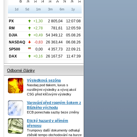
1d
5d
1m
3m
6m
1y
PX
+1,30
2 805,04
12:07:08
RM
+2,78
781,61
12:05:59
DJIA
+0,49
54 349,12
05.08.26
NASDAQ
-0,83
26 363,44
06.08.26
SP500
0,00
4 357,73
22.09.21
DAX
+0,16
26 167,57
11:47:39
Odborné články
Výsledková sezóna
Nasdaq pod tlakem, luxus s
rozdílnými výsledky a vývoj akcií
CSG před klíčovými výsledky
Varování před ropným šokem z
Blízkého východu
ECB ponechala sazby beze změny
Etický hazard v přímém
přenosu
Trumpovy další dokumenty odhalují
zběsilé tempo obchodování na burze