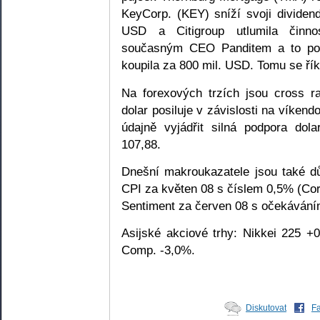
KeyCorp. (KEY) sníží svoji dividen
USD a Citigroup utlumila činno
současným CEO Panditem a to pou
koupila za 800 mil. USD. Tomu se říká
Na forexových trzích jsou cross 
dolar posiluje v závislosti na víke
údajně vyjádřit silná podpora do
107,88.
Dnešní makroukazatele jsou také důl
CPI za květen 08 s číslem 0,5% (Co
Sentiment za červen 08 s očekáváním
Asijské akciové trhy: Nikkei 225 
Comp. -3,0%.
Diskutovat
F