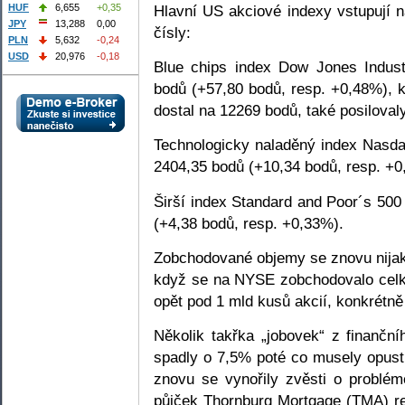
Hlavní US akciové indexy vstupují n
HUF
6,655
+0,35
JPY
13,288
0,00
čísly:
PLN
5,632
-0,24
USD
20,976
-0,18
Blue chips index Dow Jones Indust
bodů (+57,80 bodů, resp. +0,48%), k
dostal na 12269 bodů, také posiloval
Technologicky naladěný index Nasda
2404,35 bodů (+10,34 bodů, resp. +0
Širší index Standard and Poor´s 500
(+4,38 bodů, resp. +0,33%).
Zobchodované objemy se znovu nijak 
když se na NYSE zobchodovalo celk
opět pod 1 mld kusů akcií, konkrétně 
Několik takřka „jobovek“ z finančn
spadly o 7,5% poté co musely opus
znovu se vynořily zvěsti o problém
půjček Thornburg Mortgage (TMA) re