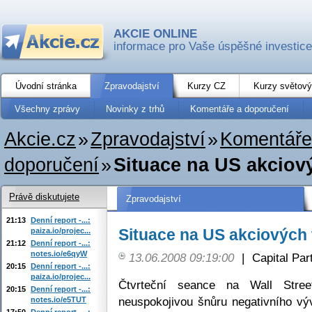
AKCIE ONLINE
informace pro Vaše úspěšné investice
Úvodní stránka
Zpravodajství
Kurzy CZ
Kurzy světový
Všechny zprávy
Novinky z trhů
Komentáře a doporučení
Akcie.cz
»
Zpravodajství
»
Komentáře
doporučení
»
Situace na US akciový
Právě diskutujete
Zpravodajství
21:13
Denní report -...:
Situace na US akciových 
paiza.io/projec...
21:12
Denní report -...:
notes.io/e6qyW
13.06.2008 09:19:00
|
Capital Part
20:15
Denní report -...:
paiza.io/projec...
Čtvrteční seance na Wall Street
20:15
Denní report -...:
neuspokojivou šnůru negativního vý
notes.io/e5TUT
17:50
Denní report -...: