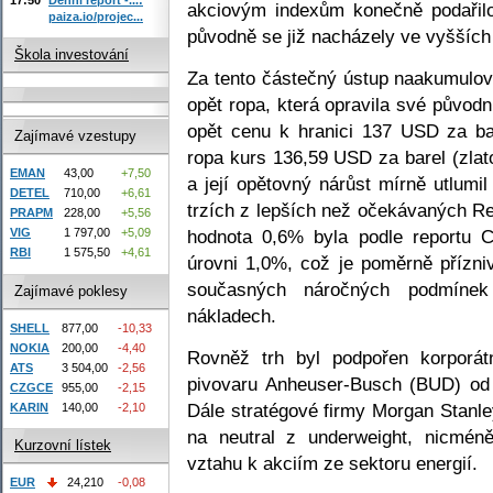
akciovým indexům konečně podařilo 
paiza.io/projec...
původně se již nacházely ve vyšších
Škola investování
Za tento částečný ústup naakumulo
opět ropa, která opravila své původ
opět cenu k hranici 137 USD za b
Zajímavé vzestupy
ropa kurs 136,59 USD za barel (zlat
EMAN
43,00
+7,50
a její opětovný nárůst mírně utlumil
DETEL
710,00
+6,61
trzích z lepších než očekávaných Re
PRAPM
228,00
+5,56
hodnota 0,6% byla podle reportu
VIG
1 797,00
+5,09
RBI
1 575,50
+4,61
úrovni 1,0%, což je poměrně přízni
současných náročných podmínek 
Zajímavé poklesy
nákladech.
SHELL
877,00
-10,33
NOKIA
200,00
-4,40
Rovněž trh byl podpořen korporát
ATS
3 504,00
-2,56
pivovaru Anheuser-Busch (BUD) od
CZGCE
955,00
-2,15
Dále stratégové firmy Morgan Stanley 
KARIN
140,00
-2,10
na neutral z underweight, nicméně
Kurzovní lístek
vztahu k akciím ze sektoru energií.
EUR
24,210
-0,08