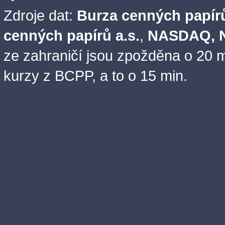
Zdroje dat:
Burza cenných papírů
cenných papírů a.s.
,
NASDAQ, N
ze zahraničí jsou zpožděna o 20 m
kurzy z BCPP, a to o 15 min.