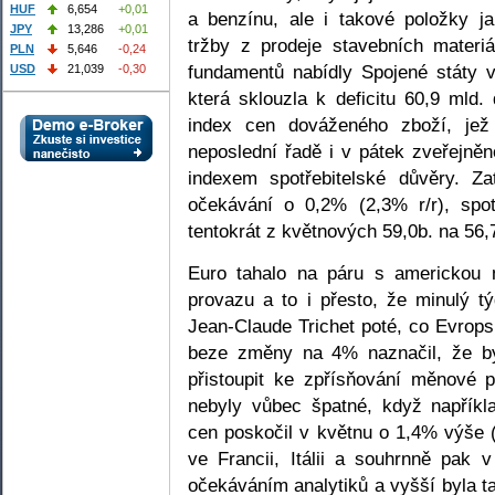
HUF
6,654
+0,01
a benzínu, ale i takové položky j
JPY
13,286
+0,01
tržby z prodeje stavebních materiá
PLN
5,646
-0,24
fundamentů nabídly Spojené státy 
USD
21,039
-0,30
která sklouzla k deficitu 60,9 mld.
index cen dováženého zboží, jež
neposlední řadě i v pátek zveřejně
indexem spotřebitelské důvěry. Za
očekávání o 0,2% (2,3% r/r), spot
tentokrát z květnových 59,0b. na 56,
Euro tahalo na páru s americkou 
provazu a to i přesto, že minulý t
Jean-Claude Trichet poté, co Evrop
beze změny na 4% naznačil, že by
přistoupit ke zpřísňování měnové p
nebyly vůbec špatné, když napřík
cen poskočil v květnu o 1,4% výše 
ve Francii, Itálii a souhrnně pak 
očekáváním analytiků a vyšší byla ta