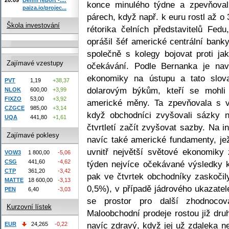
konce minulého týdne a zpevňova
paiza.io/projec...
párech, když např. k euru rostl až o
Škola investování
rétorika čelních představitelů Fed
oprášil šéf americké centrální bank
společně s kolegy bojovat proti ja
Zajímavé vzestupy
očekávání. Podle Bernanka je nav
ekonomiky na ústupu a tato slova
PVT
1,19
+38,37
dolarovým býkům, kteří se mohli
NLOK
600,00
+3,99
FIXZO
53,00
+3,92
americké měny. Ta zpevňovala s vý
CZGCE
985,00
+3,14
když obchodníci zvyšovali sázky n
UQA
441,80
+1,61
čtvrtletí začít zvyšovat sazby. Na 
Zajímavé poklesy
navíc také americké fundamenty, je
uvnitř největší světové ekonomiky 
VOW3
1 800,00
-5,06
CSG
441,60
-4,62
týden nejvíce očekávané výsledky 
CTP
361,20
-3,42
pak ve čtvrtek obchodníky zaskoči
MATTE
18 600,00
-3,13
0,5%), v případě jádrového ukazate
PEN
6,40
-3,03
se prostor pro další zhodnocová
Kurzovní lístek
Maloobchodní prodeje rostou již dru
navíc zdravý, když jej už zdaleka ne
EUR
24,265
-0,22