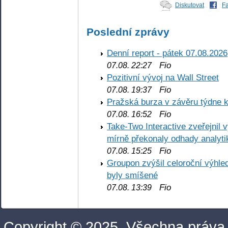
Diskutovat
F
Poslední zprávy
Denní report - pátek 07.08.2026
Fio
07.08. 22:27
Pozitivní vývoj na Wall Street
Fio
07.08. 19:37
Pražská burza v závěru týdne k
Fio
07.08. 16:52
Take-Two Interactive zveřejnil 
mírně překonaly odhady analyti
Fio
07.08. 15:25
Groupon zvýšil celoroční výhl
byly smíšené
Fio
07.08. 13:39
Copyright © 2025. Všechna práva