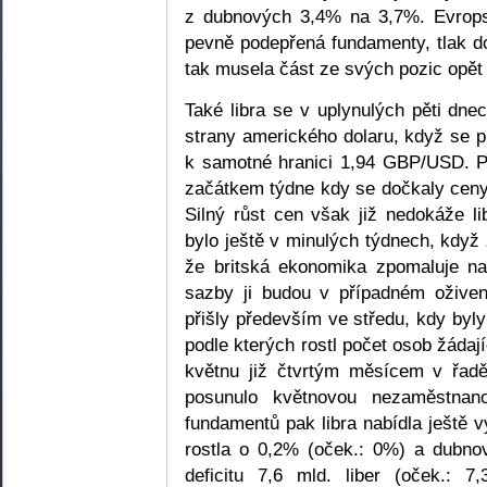
z dubnových 3,4% na 3,7%. Evrop
pevně podepřená fundamenty, tlak do
tak musela část ze svých pozic opět
Také libra se v uplynulých pěti dnec
strany amerického dolaru, když se 
k samotné hranici 1,94 GBP/USD. Pr
začátkem týdne kdy se dočkaly ceny
Silný růst cen však již nedokáže l
bylo ještě v minulých týdnech, když
že britská ekonomika zpomaluje n
sazby ji budou v případném oživen
přišly především ve středu, kdy byly
podle kterých rostl počet osob žáda
květnu již čtvrtým měsícem v řadě,
posunulo květnovou nezaměstna
fundamentů pak libra nabídla ještě 
rostla o 0,2% (oček.: 0%) a dubnov
deficitu 7,6 mld. liber (oček.: 