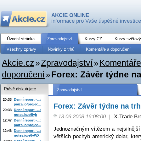
AKCIE ONLINE
informace pro Vaše úspěšné investice
Úvodní stránka
Zpravodajství
Kurzy CZ
Kurzy světový
Všechny zprávy
Novinky z trhů
Komentáře a doporučení
Akcie.cz
»
Zpravodajství
»
Komentáře
doporučení
»
Forex: Závěr týdne na
Právě diskutujete
Zpravodajství
20:33
Denní report -...:
Forex: Závěr týdne na tr
paiza.io/projec...
20:33
Denní report -...:
notes.io/e6iyb
13.06.2008 16:08:00
|
X-Trade Br
12:47
Denní report -...:
paiza.io/projec...
Jednoznačným vítězem a nejsilnější
12:46
Denní report -...:
větších pochyb americký dolar, kter
notes.io/e6yWX
20:09
Denní report -...: