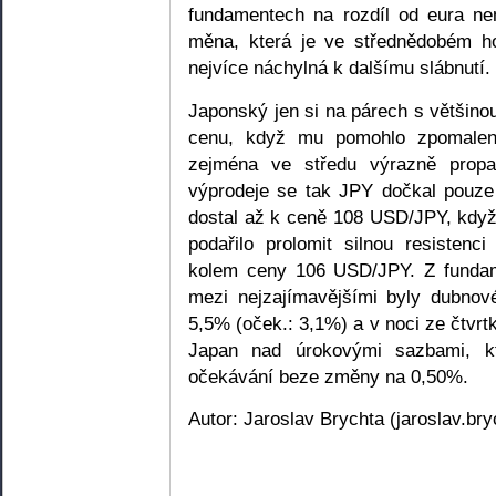
fundamentech na rozdíl od eura ne
měna, která je ve střednědobém h
nejvíce náchylná k dalšímu slábnutí.
Japonský jen si na párech s většin
cenu, když mu pomohlo zpomalení
zejména ve středu výrazně propa
výprodeje se tak JPY dočkal pouze
dostal až k ceně 108 USD/JPY, kdy
podařilo prolomit silnou resistenc
kolem ceny 106 USD/JPY. Z fundam
mezi nejzajímavějšími byly dubnové
5,5% (oček.: 3,1%) a v noci ze čtvr
Japan nad úrokovými sazbami, kt
očekávání beze změny na 0,50%.
Autor: Jaroslav Brychta (jaroslav.br