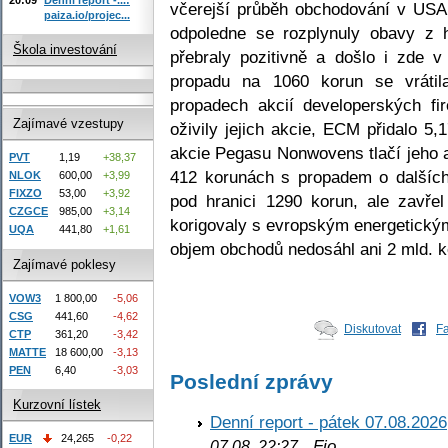
včerejší průběh obchodování v USA 
paiza.io/projec...
odpoledne se rozplynuly obavy z ho
Škola investování
přebraly pozitivně a došlo i zde
propadu na 1060 korun se vráti
propadech akcií developerských f
Zajímavé vzestupy
oživily jejich akcie, ECM přidalo
akcie Pegasu Nonwovens tlačí jeho a
PVT
1,19
+38,37
412 korunách s propadem o dalšíc
NLOK
600,00
+3,99
FIXZO
53,00
+3,92
pod hranici 1290 korun, ale zavř
CZGCE
985,00
+3,14
korigovaly s evropským energetický
UQA
441,80
+1,61
objem obchodů nedosáhl ani 2 mld. k
Zajímavé poklesy
VOW3
1 800,00
-5,06
CSG
441,60
-4,62
Diskutovat
F
CTP
361,20
-3,42
MATTE
18 600,00
-3,13
PEN
6,40
-3,03
Poslední zprávy
Kurzovní lístek
Denní report - pátek 07.08.2026
EUR
24,265
-0,22
Fio
07.08. 22:27