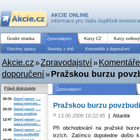
AKCIE ONLINE
informace pro Vaše úspěšné investice
Úvodní stránka
Zpravodajství
Kurzy CZ
Kurzy světový
Všechny zprávy
Novinky z trhů
Komentáře a doporučení
Akcie.cz
»
Zpravodajství
»
Komentáře
doporučení
»
Pražskou burzu povzb
Právě diskutujete
Zpravodajství
20:33
Denní report -...:
Pražskou burzu povzbudil
paiza.io/projec...
20:33
Denní report -...:
notes.io/e6iyb
13.06.2008 16:22:45
|
Atlantik
12:47
Denní report -...:
paiza.io/projec...
Při obchodování na pražské burze
12:46
Denní report -...:
trzích. Zatímco dopoledne došlo 
notes.io/e6yWX
20:09
Denní report -...: