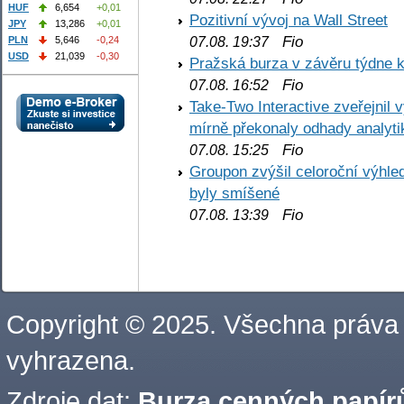
HUF
6,654
+0,01
Pozitivní vývoj na Wall Street
JPY
13,286
+0,01
Fio
PLN
5,646
-0,24
07.08. 19:37
USD
21,039
-0,30
Pražská burza v závěru týdne k
Fio
07.08. 16:52
Take-Two Interactive zveřejnil 
mírně překonaly odhady analyti
Fio
07.08. 15:25
Groupon zvýšil celoroční výhl
byly smíšené
Fio
07.08. 13:39
Copyright © 2025. Všechna práva
vyhrazena.
Zdroje dat:
Burza cenných papírů