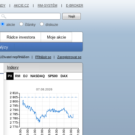
NDY
|
AKCIE.CZ
|
RM-SYSTÉM
|
E-BROKER
akcie
články
diskuze
Rádce investora
Moje akcie
alýzy
Uživatel nepřihlášen
|
Přihlásit se
|
Zaregistrovat se
Indexy
PX
RM
DJ
NASDAQ
SP500
DAX
07.08.2026