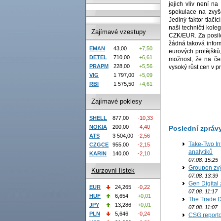
jejich vliv není na
spekulace na zvyš
Jediný faktor tlačí
naši techničtí kol
Zajímavé vzestupy
CZK/EUR. Za posilo
žádná taková infor
EMAN
43,00
+7,50
eurových protějšků
DETEL
710,00
+6,61
možnost, že na če
PRAPM
228,00
+5,56
vysoký růst cen v pr
VIG
1 797,00
+5,09
RBI
1 575,50
+4,61
Zajímavé poklesy
SHELL
877,00
-10,33
NOKIA
200,00
-4,40
Poslední zpráv
ATS
3 504,00
-2,56
Take-Two In
CZGCE
955,00
-2,15
analytiků
KARIN
140,00
-2,10
07.08. 15:25
Groupon zvý
Kurzovní lístek
07.08. 13:39
Gen Digital 
EUR
24,265
-0,22
07.08. 11:17
HUF
6,654
+0,01
The Trade D
JPY
13,286
+0,01
07.08. 11:07
PLN
5,646
-0,24
CSG reporto