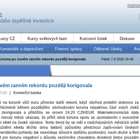
FIOFO
E
Vaše úspěšné investice
urzy CZ
Kurzy světových burz
Kurzovní lístek
Diskuse
Komentáře a doporučení
Firemní zprávy
Odborné články
An
Koruna po novém ranním rekordu později korigovala
Pátek 7.8.2026 16:48
vém ranním rekordu později korigovala
0:00
|
Komerční banka
 na koruně vůči euru přineslo další rekord, když obchod proběhl dokonce za
Nicméně během pozdějšího obchodování koruna nepatrnou část svých zisků
 zkorigovala a přiblížila se úrovni 24,20 CZK/EUR. Makroekonomická data
 minulý měsíc ukázala, že příliš silná koruna spolu se zpomalením v eurozóně
ní efekt na české výrobce. Tento trend by se měl v nadcházejících měsících ještě
zpoždění efektu těchto dvou faktorů způsobilo předchozí zajiš»ování českých
entálního pohledu tak neexistuje důvod k dalšímu posilování, navíc druhé a třetí
být pro korunu negativní z důvodu sezónního charakteru dividend (letos prozatím