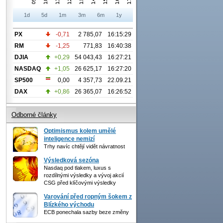
1d
5d
1m
3m
6m
1y
PX
-0,71
2 785,07
16:15:29
RM
-1,25
771,83
16:40:38
DJIA
+0,29
54 043,43
16:27:21
NASDAQ
+1,05
26 625,17
16:27:20
SP500
0,00
4 357,73
22.09.21
DAX
+0,86
26 365,07
16:26:52
Odborné články
Optimismus kolem umělé
inteligence nemizí
Trhy navíc chtějí vidět návratnost
Výsledková sezóna
Nasdaq pod tlakem, luxus s
rozdílnými výsledky a vývoj akcií
CSG před klíčovými výsledky
Varování před ropným šokem z
Blízkého východu
ECB ponechala sazby beze změny