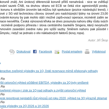
 koruně znát). Ani úrokový diferenciál koruně příliš nenahrává - sice se zvětšují
ování sazeb ČNB, na druhou stranu od ECB se čeká více agresivnější postoj.
cí korunu k silnějším úrovním tak můžou být spekulace (pozice následující trend), i
egové z SG vidí technickou cílovou úroveň pro nadcházející týdny na úrovni 23,00
váním koruny by pak mohlo stát i možné zajiš»ovací operace, nicméně zatím se
mace neověřila. Česká výnosová křivka se dnes posunula nahoru díky růstu svých
, nicméně podporu přinesla i slova centrálního bankéře Singera, který nevyloučil
rvnovém zasedání zvedne ruku pro vyšší sazby. Směrem nahoru pak působil i
ůmyslu, i když se jednalo o vliv nákladových faktorů (kovy, ropa).
Autor: Jiří Škop
Diskutovat
Facebook
Poslat emailem
Vytisknout
y
teractive zveřejnil výsledky za 1Q, čisté rezervace mírně překonaly odhady
Fio
šil celoroční výhled očištěné EBITDA, výsledky za 2Q byly smíšené
Fio
zveřejnil výnosy i zisk za 1Q nad odhady a zvýšil celoroční výhled
Fio
esk reportoval nejslabší růst výnosů od roku 2020, výhled na 3Q výrazně zklamal
Fio
vala výsledky za 2Q 2026 a 1H 2026