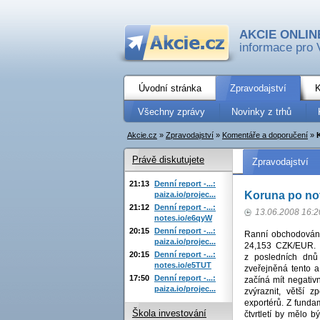
AKCIE ONLIN
informace pro 
Úvodní stránka
Zpravodajství
K
Všechny zprávy
Novinky z trhů
Akcie.cz
»
Zpravodajství
»
Komentáře a doporučení
»
Právě diskutujete
Zpravodajství
21:13
Denní report -...:
Koruna po no
paiza.io/projec...
21:12
Denní report -...:
13.06.2008 16:2
notes.io/e6qyW
20:15
Denní report -...:
Ranní obchodování
paiza.io/projec...
24,153 CZK/EUR. 
20:15
Denní report -...:
z posledních dnů
notes.io/e5TUT
zveřejněná tento a
17:50
Denní report -...:
začíná mít negativ
paiza.io/projec...
zvýraznit, větší 
exportérů. Z fundam
Škola investování
čtvrtletí by mělo 