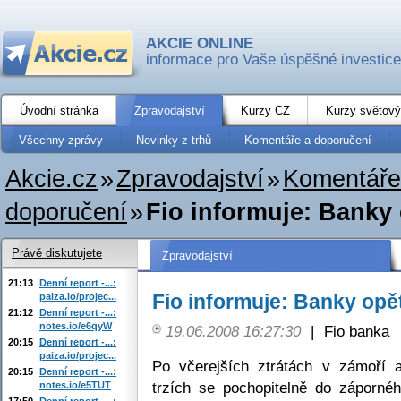
AKCIE ONLINE
informace pro Vaše úspěšné investice
Úvodní stránka
Zpravodajství
Kurzy CZ
Kurzy světový
Všechny zprávy
Novinky z trhů
Komentáře a doporučení
Akcie.cz
»
Zpravodajství
»
Komentáře
doporučení
»
Fio informuje: Banky 
Právě diskutujete
Zpravodajství
21:13
Denní report -...:
Fio informuje: Banky opě
paiza.io/projec...
21:12
Denní report -...:
notes.io/e6qyW
19.06.2008 16:27:30
|
Fio banka
20:15
Denní report -...:
paiza.io/projec...
Po včerejších ztrátách v zámoří a
20:15
Denní report -...:
trzích se pochopitelně do zápornéh
notes.io/e5TUT
17:50
Denní report -...: