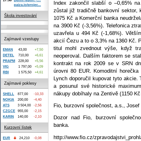
Index zakončil slabší o –0,65% n
paiza.io/projec...
zůstal již tradičně bankovní sektor
Škola investování
1075 Kč a Komerční banka neudržel
na 3900 Kč (-3,56%). Telefonica ztr
uzavřela u 494 Kč (-1,68%). Větším
Zajímavé vzestupy
akcií Čezu a to o 3,3% na 1360 Kč. 
titul mohl zvednout výše, když tr
EMAN
43,00
+7,50
neoperoval. Dalším faktorem se stal
DETEL
710,00
+6,61
PRAPM
228,00
+5,56
kontrakt na rok 2009 se v SRN dn
VIG
1 797,00
+5,09
úrovni 80 EUR. Komoditní horečka 
RBI
1 575,50
+4,61
Lynch doporučil kupovat tyto akcie. 
Zajímavé poklesy
a posunul své historické maximum
nákupy dobíhaly na Zentivě (1150 Kč
SHELL
877,00
-10,33
NOKIA
200,00
-4,40
Fio, burzovní společnost, a.s., Jose
ATS
3 504,00
-2,56
CZGCE
955,00
-2,15
Dozor nad Fio, burzovní společno
KARIN
140,00
-2,10
banka.
Kurzovní lístek
http://www.fio.cz/zpravodajstvi_prohl
EUR
24,210
-0,08