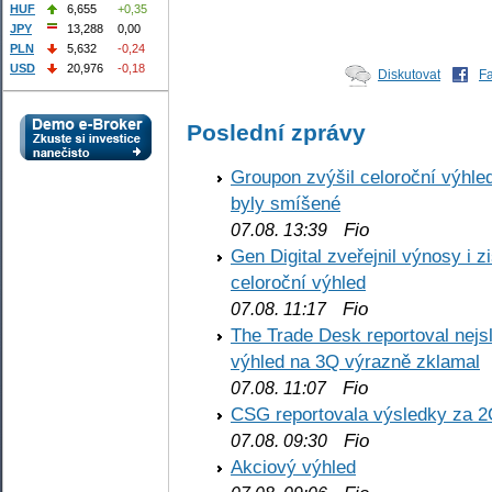
HUF
6,655
+0,35
JPY
13,288
0,00
PLN
5,632
-0,24
USD
20,976
-0,18
Diskutovat
F
Poslední zprávy
Groupon zvýšil celoroční výhl
byly smíšené
Fio
07.08. 13:39
Gen Digital zveřejnil výnosy i 
celoroční výhled
Fio
07.08. 11:17
The Trade Desk reportoval nejs
výhled na 3Q výrazně zklamal
Fio
07.08. 11:07
CSG reportovala výsledky za 2
Fio
07.08. 09:30
Akciový výhled