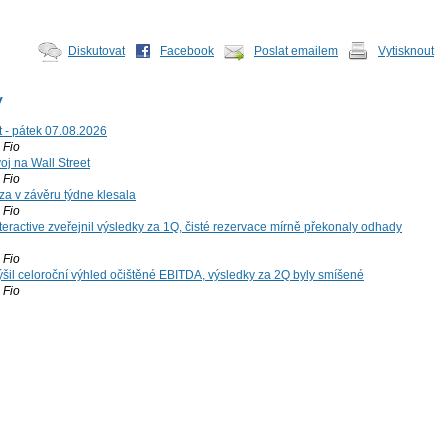
Diskutovat
Facebook
Poslat emailem
Vytisknout
y
t - pátek 07.08.2026
Fio
voj na Wall Street
Fio
za v závěru týdne klesala
Fio
teractive zveřejnil výsledky za 1Q, čisté rezervace mírně překonaly odhady
Fio
šil celoroční výhled očištěné EBITDA, výsledky za 2Q byly smíšené
Fio