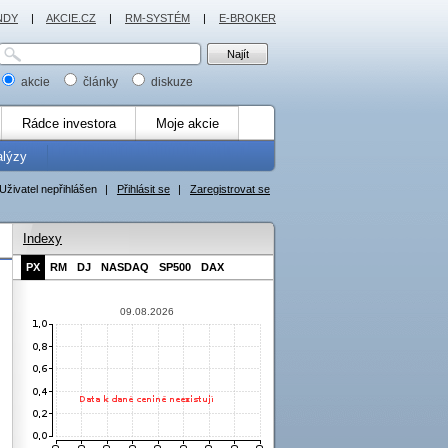
NDY
|
AKCIE.CZ
|
RM-SYSTÉM
|
E-BROKER
akcie
články
diskuze
Rádce investora
Moje akcie
alýzy
Uživatel nepřihlášen
|
Přihlásit se
|
Zaregistrovat se
Indexy
PX
RM
DJ
NASDAQ
SP500
DAX
09.08.2026