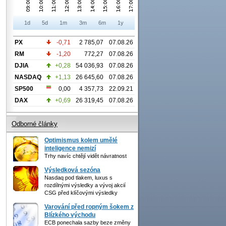
1d
5d
1m
3m
6m
1y
PX
-0,71
2 785,07
07.08.26
RM
-1,20
772,27
07.08.26
DJIA
+0,28
54 036,93
07.08.26
NASDAQ
+1,13
26 645,60
07.08.26
SP500
0,00
4 357,73
22.09.21
DAX
+0,69
26 319,45
07.08.26
Odborné články
Optimismus kolem umělé
inteligence nemizí
Trhy navíc chtějí vidět návratnost
Výsledková sezóna
Nasdaq pod tlakem, luxus s
rozdílnými výsledky a vývoj akcií
CSG před klíčovými výsledky
Varování před ropným šokem z
Blízkého východu
ECB ponechala sazby beze změny