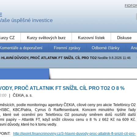
FIOFO
E
Vaše úspěšné investice
urzy CZ
Kurzy světových burz
Kurzovní lístek
Diskuse
Komentáře a doporučení
Firemní zprávy
Odborné články
An
3 HLAVNÍ DŮVODY, PROČ ATLATNIK FT SNÍŽIL CÍL PRO TO2
Neděle 9.8.2026 11:46
VODY, PROČ ATLATNIK FT SNÍŽIL CÍL PRO TO2 O 8 %
0:00
|
ČEKIA, a. s.
měsících, podle monitoringu agentury ČEKIA, cílové ceny pro akcie Telefónicy O2
d HSBC, KBC/Patria, Cyrrus či Raiffeisenbank. Koncem minulého týdne řady
, které své ocenění pro Telefónicu O2 posunuly směrem dolů rozšířil další
mi papíry – Atlantik FT, když snížil cílovou cenu o 8 % z 662 Kč na 609 Kč.
vní důvody, které ho k tomu vedly.
iPOINT:
http://ipoint.financninoviny.cz/3-hlavni-duvody-proc-atlatnik-ft-snizil-cil-pro-