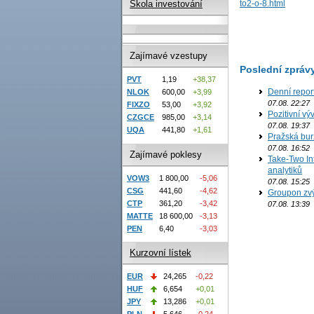
to2-o-8.html
Škola investování
Zajímavé vzestupy
Poslední zpráv
PVT
1,19
+38,37
Denní repor
NLOK
600,00
+3,99
07.08. 22:27
FIXZO
53,00
+3,92
Pozitivní vý
CZGCE
985,00
+3,14
07.08. 19:37
UQA
441,80
+1,61
Pražská bur
07.08. 16:52
Zajímavé poklesy
Take-Two In
analytiků
VOW3
1 800,00
-5,06
07.08. 15:25
CSG
441,60
-4,62
Groupon zvý
CTP
361,20
-3,42
07.08. 13:39
MATTE
18 600,00
-3,13
PEN
6,40
-3,03
Kurzovní lístek
EUR
24,265
-0,22
HUF
6,654
+0,01
JPY
13,286
+0,01