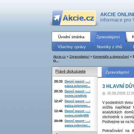
AKCIE ONLIN
informace pro 
Úvodní stránka
Zpravodajství
K
Všechny zprávy
Novinky z trhů
Akcie.cz
»
Zpravodajství
»
Komentáře a doporučení
»
O...
Právě diskutujete
Zpravodajství
20:33
Denní report -...:
3 HLAVNÍ DŮ
paiza.io/projec...
20:33
Denní report -...:
30.06.2008 11:5
notes.io/e6iyb
12:47
Denní report -...:
V posledních dvou 
paiza.io/projec...
snížila napříkla
12:46
Denní report -...:
analytických domů
notes.io/e6yWX
obchodník s cenný
20:09
Denní report -...:
Podívejme se na hla
paiza.io/projec...
Pokračování na 