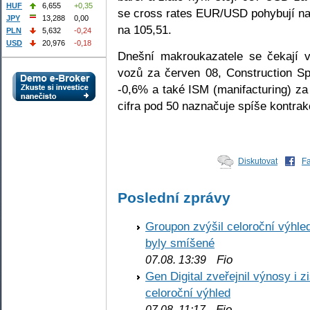
HUF
6,655
+0,35
se cross rates EUR/USD pohybují na
JPY
13,288
0,00
na 105,51.
PLN
5,632
-0,24
USD
20,976
-0,18
Dnešní makroukazatele se čekají v
vozů za červen 08, Construction S
-0,6% a také ISM (manifacturing) z
cifra pod 50 naznačuje spíše kontrak
Diskutovat
F
Poslední zprávy
Groupon zvýšil celoroční výhl
byly smíšené
Fio
07.08. 13:39
Gen Digital zveřejnil výnosy i 
celoroční výhled
Fio
07.08. 11:17