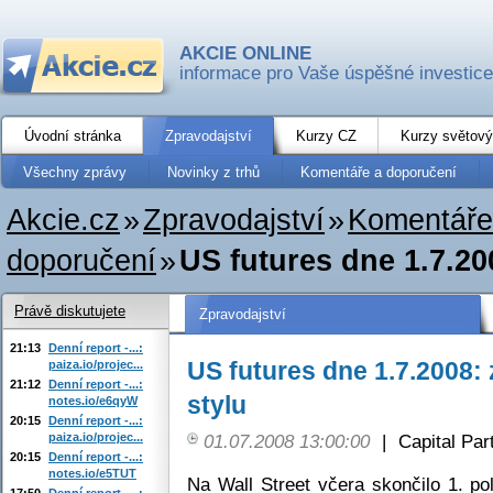
AKCIE ONLINE
informace pro Vaše úspěšné investice
Úvodní stránka
Zpravodajství
Kurzy CZ
Kurzy světový
Všechny zprávy
Novinky z trhů
Komentáře a doporučení
Akcie.cz
»
Zpravodajství
»
Komentáře
doporučení
»
US futures dne 1.7.20
Právě diskutujete
Zpravodajství
21:13
Denní report -...:
US futures dne 1.7.2008:
paiza.io/projec...
21:12
Denní report -...:
stylu
notes.io/e6qyW
20:15
Denní report -...:
paiza.io/projec...
01.07.2008 13:00:00
|
Capital Part
20:15
Denní report -...:
notes.io/e5TUT
Na Wall Street včera skončilo 1. po
17:50
Denní report -...: