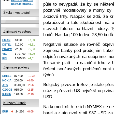
půle to nevypadá, že by se některé
paiza.io/projec...
pozitivně modifikovaly a mohly by 
Škola investování
akciové trhy. Naopak se zdá, že kr
pokračovat a tato skutečnost má 
stavech futures na hlavní indexy. T
Zajímavé vzestupy
bodů, Nasdaq 100 Index -23,50 bodů 
EMAN
43,00
+7,50
Negativní situace se rovněž objev
DETEL
710,00
+6,61
PRAPM
228,00
+5,56
zejména banky pod prodejním tlakem
VIG
1 797,00
+5,09
odpisů navázaných na subprime mort
RBI
1 575,50
+4,61
To samé platí i o naladění trhu v 
Zajímavé poklesy
řešení současných problémů není 
týdnů...
SHELL
877,00
-10,33
NOKIA
200,00
-4,40
Belgický pivovar InBev je stále p
ATS
3 504,00
-2,56
CZGCE
955,00
-2,15
otázce převzetí US největšího pivi
KARIN
140,00
-2,10
USD.
Kurzovní lístek
Na komoditních trzích NYMEX se ce
EUR
24,210
-0,08
barel a zlato nyní stojí 937 USD za