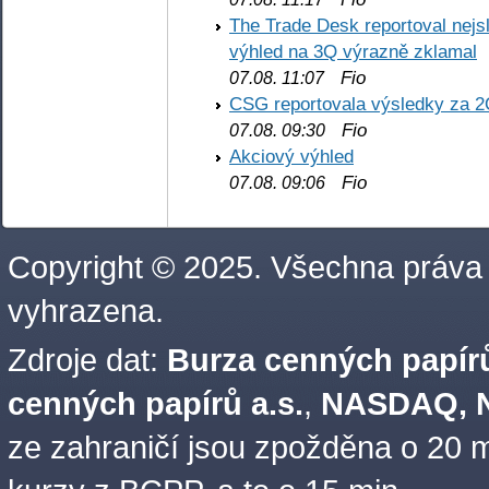
The Trade Desk reportoval nejs
výhled na 3Q výrazně zklamal
Fio
07.08. 11:07
CSG reportovala výsledky za 2
Fio
07.08. 09:30
Akciový výhled
Fio
07.08. 09:06
Copyright © 2025. Všechna práva
vyhrazena.
Zdroje dat:
Burza cenných papírů
cenných papírů a.s.
,
NASDAQ, N
ze zahraničí jsou zpožděna o 20 m