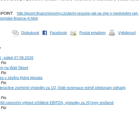
 iPOINT:
http://ipoint.financninoviny.cz/uterni-resume-jak-se-zije-v-medvedim-raji-
uzemske-finance-4.html
Diskutovat
Facebook
Poslat emailem
Vytisknout
y
t - pátek 07.08.2026
Fio
voj na Wall Street
Fio
za v závěru týdne klesala
Fio
teractive zveřejnil výsledky za 1Q, čisté rezervace mírně překonaly odhady
Fio
šil celoroční výhled očištěné EBITDA, výsledky za 2Q byly smíšené
Fio