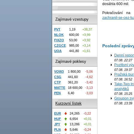
dosáhla 600 mil.
Pokračování na
zachranil-se-cez-t
Zajímavé vzestupy
PVT
1,19
+38,37
NLOK
600,00
+3,99
FIXZO
53,00
+3,92
Poslední zpráv
CZGCE
985,00
+3,14
UQA
441,80
+1,61
Denní repor
07.08. 22:27
Zajímavé poklesy
Pozitivní vý
07.08. 19:37
VOW3
1 800,00
-5,06
Pražská bur
CSG
441,60
-4,62
07.08. 16:52
CTP
361,20
-3,42
Take-Two In
MATTE
18 600,00
-3,13
analytiků
PEN
6,40
-3,03
07.08. 15:25
Groupon zvý
Kurzovní lístek
07.08. 13:39
EUR
24,265
-0,22
HUF
6,654
+0,01
JPY
13,286
+0,01
PLN
5,646
-0,24