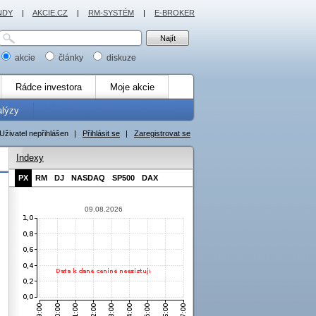
NDY
|
AKCIE.CZ
|
RM-SYSTÉM
|
E-BROKER
akcie
články
diskuze
Rádce investora
Moje akcie
alýzy
Uživatel nepřihlášen
|
Přihlásit se
|
Zaregistrovat se
Indexy
PX
RM
DJ
NASDAQ
SP500
DAX
09.08.2026