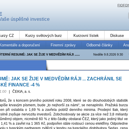
FIOFO
E
Vaše úspěšné investice
urzy CZ
Kurzy světových burz
Kurzovní lístek
Diskuse
Komentáře a doporučení
Firemní zprávy
Odborné články
An
ÚTERNÍ RESUMÉ: JAK SE ŽIJE V MEDVĚDÍM RÁJI ......
Neděle 9.8.2026 9:30
MÉ: JAK SE ŽIJE V MEDVĚDÍM RÁJI ... ZACHRÁNIL SE
KÉ FINANCE -4 %
1:00
|
ČEKIA, a. s.
torů, že s koncem prvního pololetí roku 2008, které se do dlouhodobých statistik
zapíše krvavým písmem, bude „to nejhorší za námi“, se nenaplnilo. Pražská burza
en při oslabila o 1,69 % a zavřela poblíž denního minima. Prodejní tlak, který
, silně zvyšuje nervozitu investorů. Zobchodovaly se akcie za více než 3,8 miliardy
ůměrný objem, nicméně 60 % z této částky obstaral ČEZ, který jako jediný titul ve
l 1,41 % a zavřel na 1 365 Kč, podpořen stále rostoucí cenou elektřiny. Odpoledne
olu s tureckým partnerem zvítězil v tendru na tureckého distributora Sedas. cena