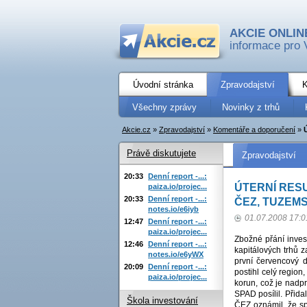
AKCIE ONLIN
informace pro 
Úvodní stránka
Zpravodajství
K
Všechny zprávy
Novinky z trhů
Akcie.cz
»
Zpravodajství
»
Komentáře a doporučení
»
Právě diskutujete
Zpravodajství
20:33
Denní report -...:
ÚTERNÍ RESU
paiza.io/projec...
20:33
Denní report -...:
ČEZ, TUZEMS
notes.io/e6iyb
01.07.2008 17:0
12:47
Denní report -...:
paiza.io/projec...
Zbožné přání inves
12:46
Denní report -...:
kapitálových trhů 
notes.io/e6yWX
první červencový d
20:09
Denní report -...:
postihl celý region
paiza.io/projec...
korun, což je nadpr
SPAD posílil. Přida
Škola investování
ČEZ oznámil, že sp