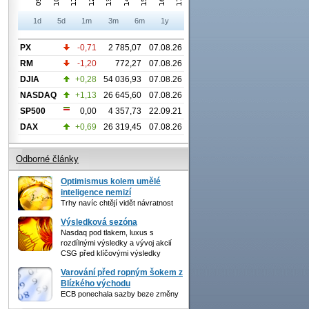
1d
5d
1m
3m
6m
1y
PX
-0,71
2 785,07
07.08.26
RM
-1,20
772,27
07.08.26
DJIA
+0,28
54 036,93
07.08.26
NASDAQ
+1,13
26 645,60
07.08.26
SP500
0,00
4 357,73
22.09.21
DAX
+0,69
26 319,45
07.08.26
Odborné články
Optimismus kolem umělé
inteligence nemizí
Trhy navíc chtějí vidět návratnost
Výsledková sezóna
Nasdaq pod tlakem, luxus s
rozdílnými výsledky a vývoj akcií
CSG před klíčovými výsledky
Varování před ropným šokem z
Blízkého východu
ECB ponechala sazby beze změny