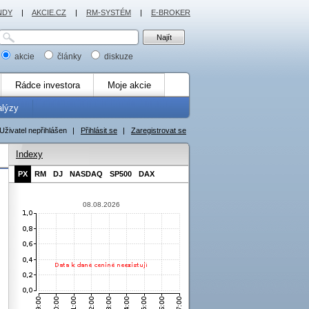
NDY
|
AKCIE.CZ
|
RM-SYSTÉM
|
E-BROKER
akcie
články
diskuze
Rádce investora
Moje akcie
alýzy
Uživatel nepřihlášen
|
Přihlásit se
|
Zaregistrovat se
Indexy
PX
RM
DJ
NASDAQ
SP500
DAX
08.08.2026