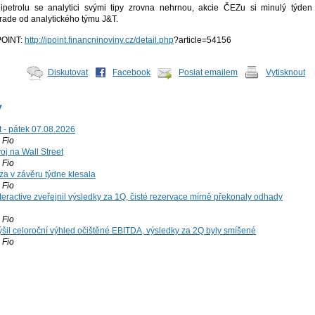
ipetrolu se analytici svými tipy zrovna nehrnou, akcie ČEZu si minulý týden
grade od analytického týmu J&T.
iPOINT:
http://ipoint.financninoviny.cz/detail.php
?article=54156
Diskutovat
Facebook
Poslat emailem
Vytisknout
y
t - pátek 07.08.2026
Fio
voj na Wall Street
Fio
za v závěru týdne klesala
Fio
teractive zveřejnil výsledky za 1Q, čisté rezervace mírně překonaly odhady
Fio
šil celoroční výhled očištěné EBITDA, výsledky za 2Q byly smíšené
Fio