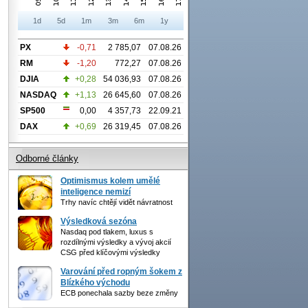
1d
5d
1m
3m
6m
1y
PX
-0,71
2 785,07
07.08.26
RM
-1,20
772,27
07.08.26
DJIA
+0,28
54 036,93
07.08.26
NASDAQ
+1,13
26 645,60
07.08.26
SP500
0,00
4 357,73
22.09.21
DAX
+0,69
26 319,45
07.08.26
Odborné články
Optimismus kolem umělé
inteligence nemizí
Trhy navíc chtějí vidět návratnost
Výsledková sezóna
Nasdaq pod tlakem, luxus s
rozdílnými výsledky a vývoj akcií
CSG před klíčovými výsledky
Varování před ropným šokem z
Blízkého východu
ECB ponechala sazby beze změny