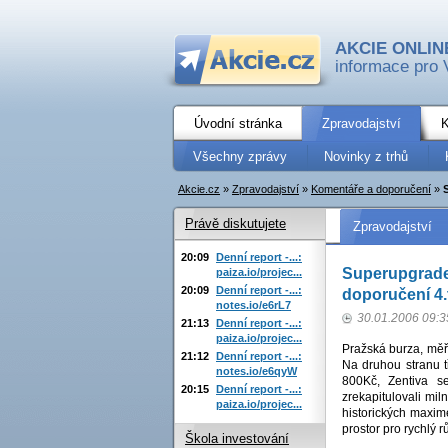
AKCIE ONLIN
informace pro 
Úvodní stránka
Zpravodajství
K
Všechny zprávy
Novinky z trhů
Akcie.cz
»
Zpravodajství
»
Komentáře a doporučení
»
Právě diskutujete
Zpravodajství
20:09
Denní report -...:
Superupgrade 
paiza.io/projec...
20:09
Denní report -...:
doporučení 4
notes.io/e6rL7
30.01.2006 09:3
21:13
Denní report -...:
paiza.io/projec...
Pražská burza, měř
21:12
Denní report -...:
Na druhou stranu t
notes.io/e6qyW
800Kč, Zentiva s
20:15
Denní report -...:
zrekapitulovali mil
paiza.io/projec...
historických maxim
prostor pro rychlý 
Škola investování