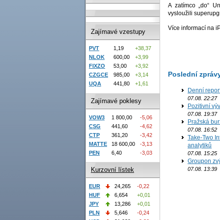
A zatímco „do“ Un
vysloužili superup
Více informací na 
Zajímavé vzestupy
PVT
1,19
+38,37
NLOK
600,00
+3,99
FIXZO
53,00
+3,92
Poslední zpráv
CZGCE
985,00
+3,14
UQA
441,80
+1,61
Denní repor
07.08. 22:27
Zajímavé poklesy
Pozitivní vý
07.08. 19:37
VOW3
1 800,00
-5,06
Pražská bur
CSG
441,60
-4,62
07.08. 16:52
CTP
361,20
-3,42
Take-Two In
MATTE
18 600,00
-3,13
analytiků
PEN
6,40
-3,03
07.08. 15:25
Groupon zvý
07.08. 13:39
Kurzovní lístek
EUR
24,265
-0,22
HUF
6,654
+0,01
JPY
13,286
+0,01
PLN
5,646
-0,24