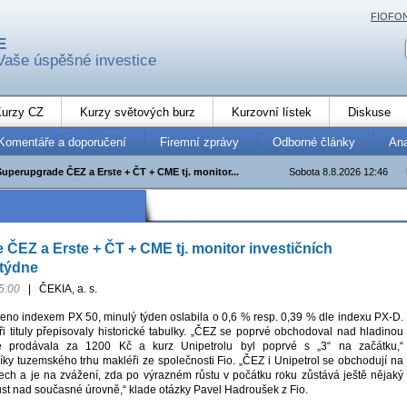
FIOFO
E
Vaše úspěšné investice
urzy CZ
Kurzy světových burz
Kurzovní lístek
Diskuse
Komentáře a doporučení
Firemní zprávy
Odborné články
An
Superupgrade ČEZ a Erste + ČT + CME tj. monitor...
Sobota 8.8.2026 12:46
ČEZ a Erste + ČT + CME tj. monitor investičních
.týdne
5:00
|
ČEKIA, a. s.
eno indexem PX 50, minulý týden oslabila o 0,6 % resp. 0,39 % dle indexu PX-D.
ři tituly přepisovaly historické tabulky. „ČEZ se poprvé obchodoval nad hladinou
e prodávala za 1200 Kč a kurz Unipetrolu byl poprvé s „3“ na začátku,“
níky tuzemského trhu makléři ze společnosti Fio. „ČEZ i Unipetrol se obchodují na
ech a je na zvážení, zda po výrazném růstu v počátku roku zůstává ještě nějaký
růst nad současné úrovně,“ klade otázky Pavel Hadroušek z Fio.