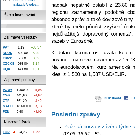
naopak nepatrně oslabil z 23,80 
paiza.io/projec...
regionu zaznamenaly podobné obc
Škola investování
absence zpráv a také devizové trhy 
které by mělo přinést zvýšení úro
nejdůležitější dopravodný komentář,
Zajímavé vzestupy
sazeb v Eurozóně.
PVT
1,19
+38,37
K dolaru koruna oscilovala kolem
NLOK
600,00
+3,99
FIXZO
53,00
+3,92
posunul i na nové maximum až 15,0
CZGCE
985,00
+3,14
Na eurodolarovém kurz americká m
UQA
441,80
+1,61
klesl z 1,580 na 1,587 USD/EUR.
Zajímavé poklesy
VOW3
1 800,00
-5,06
CSG
441,60
-4,62
Diskutovat
F
CTP
361,20
-3,42
MATTE
18 600,00
-3,13
PEN
6,40
-3,03
Poslední zprávy
Kurzovní lístek
Pražská burza v závěru týdne k
EUR
24,265
-0,22
Fio
07.08. 16:52