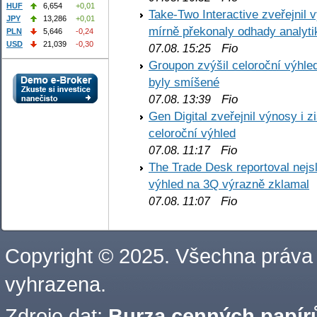
HUF
6,654
+0,01
Take-Two Interactive zveřejnil 
JPY
13,286
+0,01
mírně překonaly odhady analyti
PLN
5,646
-0,24
USD
21,039
-0,30
Fio
07.08. 15:25
Groupon zvýšil celoroční výhl
byly smíšené
Fio
07.08. 13:39
Gen Digital zveřejnil výnosy i 
celoroční výhled
Fio
07.08. 11:17
The Trade Desk reportoval nejs
výhled na 3Q výrazně zklamal
Fio
07.08. 11:07
Copyright © 2025. Všechna práva
vyhrazena.
Zdroje dat:
Burza cenných papírů