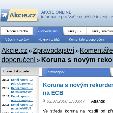
AKCIE ONLINE
informace pro Vaše úspěšné investice
Úvodní stránka
Zpravodajství
Kurzy CZ
Kurzy světový
Všechny zprávy
Novinky z trhů
Komentáře a doporučení
Akcie.cz
»
Zpravodajství
»
Komentáře
doporučení
»
Koruna s novým reko
Právě diskutujete
Zpravodajství
21:13
Denní report -...:
Koruna s novým rekordem
paiza.io/projec...
21:12
Denní report -...:
na ECB
notes.io/e6qyW
20:15
Denní report -...:
paiza.io/projec...
02.07.2008 17:03:47
|
Atlantik
20:15
Denní report -...:
notes.io/e5TUT
Ve středu koruna na rozdíl od př
17:50
Denní report -...: