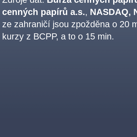
cenných papírů a.s.
,
NASDAQ, N
ze zahraničí jsou zpožděna o 20 m
kurzy z BCPP, a to o 15 min.