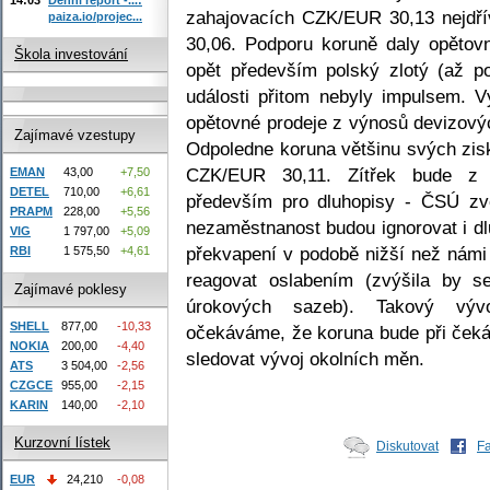
zahajovacích CZK/EUR 30,13 nejdří
paiza.io/projec...
30,06. Podporu koruně daly opětovn
Škola investování
opět především polský zlotý (až 
události přitom nebyly impulsem. V
opětovné prodeje z výnosů devizov
Zajímavé vzestupy
Odpoledne koruna většinu svých zisk
CZK/EUR 30,11. Zítřek bude z 
EMAN
43,00
+7,50
DETEL
710,00
+6,61
především pro dluhopisy - ČSÚ zve
PRAPM
228,00
+5,56
nezaměstnanost budou ignorovat i d
VIG
1 797,00
+5,09
překvapení v podobě nižší než námi
RBI
1 575,50
+4,61
reagovat oslabením (zvýšila by s
Zajímavé poklesy
úrokových sazeb). Takový výv
SHELL
877,00
-10,33
očekáváme, že koruna bude při čeká
NOKIA
200,00
-4,40
sledovat vývoj okolních měn.
ATS
3 504,00
-2,56
CZGCE
955,00
-2,15
KARIN
140,00
-2,10
Kurzovní lístek
Diskutovat
F
EUR
24,210
-0,08