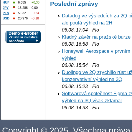
Poslední zprávy
HUF
6,655
+0,35
JPY
13,288
0,00
PLN
5,632
-0,24
Datadog ve výsledcích za 2Q př
USD
20,976
-0,18
ale poutá výhled na 2H
Fio
06.08. 17:04
Kladný závěr na pražské burze
Fio
06.08. 16:58
Honeywell Aerospace v prvním re
výhled
Fio
06.08. 15:54
Duolingo ve 2Q zrychlilo růst už
konzervativní výhled na 3Q
Fio
06.08. 15:23
Softwarová společnost Figma z
výhled na 3Q však zklamal
Fio
06.08. 14:33
Copyright © 2025. Všechna práva