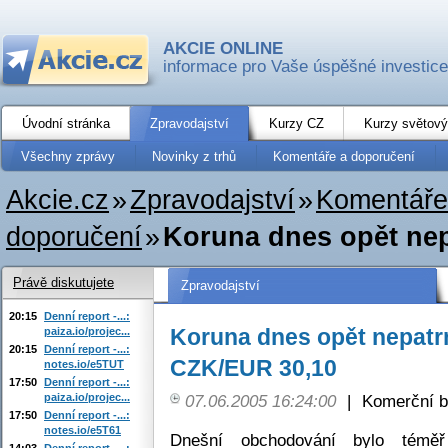
AKCIE ONLINE
informace pro Vaše úspěšné investice
Úvodní stránka
Zpravodajství
Kurzy CZ
Kurzy světový
Všechny zprávy
Novinky z trhů
Komentáře a doporučení
Akcie.cz
»
Zpravodajství
»
Komentáře
doporučení
»
Koruna dnes opět nep
Právě diskutujete
Zpravodajství
20:15
Denní report -...:
Koruna dnes opět nepatrn
paiza.io/projec...
20:15
Denní report -...:
CZK/EUR 30,10
notes.io/e5TUT
17:50
Denní report -...:
paiza.io/projec...
07.06.2005 16:24:00
|
Komerční b
17:50
Denní report -...:
notes.io/e5T61
Dnešní obchodování bylo témě
14:03
Denní report -...: