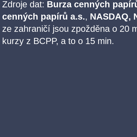
Zdroje dat:
Burza cenných papírů
cenných papírů a.s.
,
NASDAQ, N
ze zahraničí jsou zpožděna o 20 m
kurzy z BCPP, a to o 15 min.