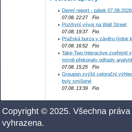
Denní report - pátek 07.08.2026
Fio
07.08. 22:27
Pozitivní vývoj na Wall Street
Fio
07.08. 19:37
Pražská burza v závěru týdne k
Fio
07.08. 16:52
Take-Two Interactive zveřejnil 
mírně překonaly odhady analyti
Fio
07.08. 15:25
Groupon zvýšil celoroční výhl
byly smíšené
Fio
07.08. 13:39
Copyright © 2025. Všechna práva
vyhrazena.