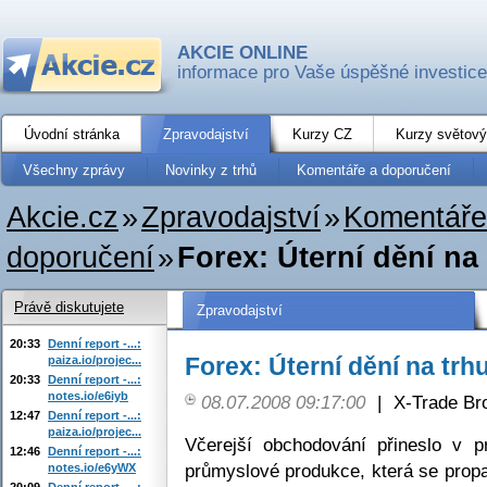
AKCIE ONLINE
informace pro Vaše úspěšné investice
Úvodní stránka
Zpravodajství
Kurzy CZ
Kurzy světový
Všechny zprávy
Novinky z trhů
Komentáře a doporučení
Akcie.cz
»
Zpravodajství
»
Komentáře
doporučení
»
Forex: Úterní dění na
Právě diskutujete
Zpravodajství
20:33
Denní report -...:
Forex: Úterní dění na trh
paiza.io/projec...
20:33
Denní report -...:
notes.io/e6iyb
08.07.2008 09:17:00
|
X-Trade Br
12:47
Denní report -...:
paiza.io/projec...
Včerejší obchodování přineslo v p
12:46
Denní report -...:
průmyslové produkce, která se propa
notes.io/e6yWX
20:09
Denní report -...: