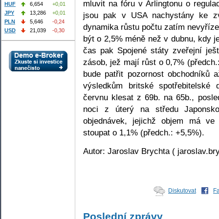
mluvit na fóru v Arlingtonu o regula
HUF
6,654
+0,01
JPY
13,286
+0,01
jsou pak v USA nachystány ke zv
PLN
5,646
-0,24
dynamika růstu počtu zatím nevyříz
USD
21,039
-0,30
být o 2,5% méně než v dubnu, kdy je
čas pak Spojené státy zveřejní je
zásob, jež mají růst o 0,7% (předch
bude patřit pozornost obchodníků 
výsledkům britské spotřebitelské
červnu klesat z 69b. na 65b., posle
noci z úterý na středu Japonsko
objednávek, jejichž objem má ve
stoupat o 1,1% (předch.: +5,5%).
Autor: Jaroslav Brychta ( jaroslav.b
Diskutovat
F
Poslední zprávy