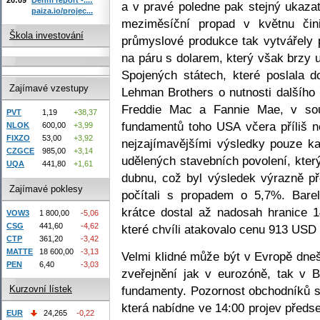
a v pravé poledne pak stejný ukaza
paiza.io/projec...
meziměsíční propad v květnu čin
Škola investování
průmyslové produkce tak vytvářely 
na páru s dolarem, který však brzy u
Spojených státech, které poslala d
Zajímavé vzestupy
Lehman Brothers o nutnosti dalšího 
Freddie Mac a Fannie Mae, v sou
PVT
1,19
+38,37
fundamentů toho USA včera příliš n
NLOK
600,00
+3,99
FIXZO
53,00
+3,92
nejzajímavějšími výsledky pouze k
CZGCE
985,00
+3,14
udělených stavebních povolení, kter
UQA
441,80
+1,61
dubnu, což byl výsledek výrazně pře
Zajímavé poklesy
počítali s propadem o 5,7%. Bare
krátce dostal až nadosah hranice 1
VOW3
1 800,00
-5,06
CSG
441,60
-4,62
které chvíli atakovalo cenu 913 USD 
CTP
361,20
-3,42
MATTE
18 600,00
-3,13
Velmi klidné může být v Evropě dneš
PEN
6,40
-3,03
zveřejnění jak v eurozóně, tak v B
fundamenty. Pozornost obchodníků se
Kurzovní lístek
která nabídne ve 14:00 projev před
EUR
24,265
-0,22