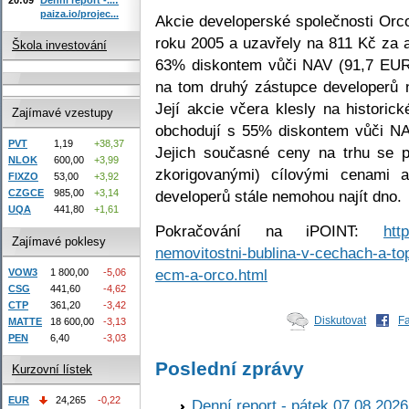
paiza.io/projec...
Akcie developerské společnosti Orco
roku 2005 a uzavřely na 811 Kč za 
Škola investování
63% diskontem vůči NAV (91,7 EUR 
na tom druhý zástupce developerů 
Její akcie včera klesly na histori
Zajímavé vzestupy
obchodují s 55% diskontem vůči NA
PVT
1,19
+38,37
Jejich současné ceny na trhu se po
NLOK
600,00
+3,99
zkorigovanými) cílovými cenami 
FIXZO
53,00
+3,92
developerů stále nemohou najít dno.
CZGCE
985,00
+3,14
UQA
441,80
+1,61
Pokračování na iPOINT:
http
Zajímavé poklesy
nemovitostni-bublina-v-cechach-a-top
ecm-a-orco.html
VOW3
1 800,00
-5,06
CSG
441,60
-4,62
CTP
361,20
-3,42
Diskutovat
F
MATTE
18 600,00
-3,13
PEN
6,40
-3,03
Poslední zprávy
Kurzovní lístek
EUR
24,265
-0,22
Denní report - pátek 07.08.2026