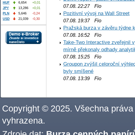
HUF
6,654
+0,01
Fio
07.08. 22:27
JPY
13,286
+0,01
Pozitivní vývoj na Wall Street
PLN
5,646
-0,24
USD
21,039
-0,30
Fio
07.08. 19:37
Pražská burza v závěru týdne k
Fio
07.08. 16:52
Take-Two Interactive zveřejnil 
mírně překonaly odhady analyti
Fio
07.08. 15:25
Groupon zvýšil celoroční výhl
byly smíšené
Fio
07.08. 13:39
Copyright © 2025. Všechna práva
vyhrazena.
Zdroje dat:
Burza cenných papírů