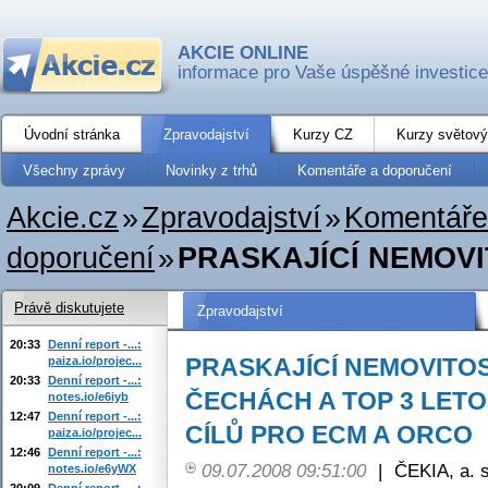
AKCIE ONLINE
informace pro Vaše úspěšné investice
Úvodní stránka
Zpravodajství
Kurzy CZ
Kurzy světový
Všechny zprávy
Novinky z trhů
Komentáře a doporučení
Akcie.cz
»
Zpravodajství
»
Komentáře
doporučení
»
PRASKAJÍCÍ NEMOVI
Právě diskutujete
Zpravodajství
20:33
Denní report -...:
PRASKAJÍCÍ NEMOVITOS
paiza.io/projec...
20:33
Denní report -...:
ČECHÁCH A TOP 3 LETO
notes.io/e6iyb
12:47
Denní report -...:
CÍLŮ PRO ECM A ORCO
paiza.io/projec...
12:46
Denní report -...:
09.07.2008 09:51:00
|
ČEKIA, a. s
notes.io/e6yWX
20:09
Denní report -...: