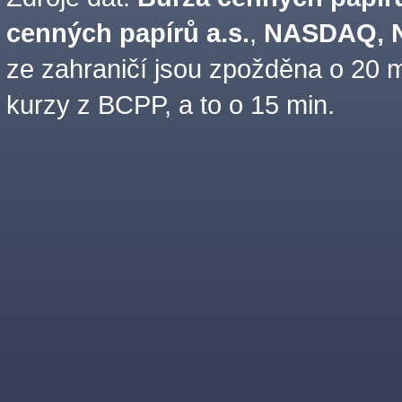
cenných papírů a.s.
,
NASDAQ, N
ze zahraničí jsou zpožděna o 20 m
kurzy z BCPP, a to o 15 min.