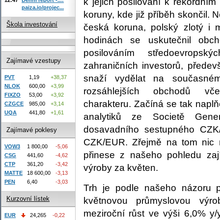
k jejich posilování k rekordní
paiza.io/projec...
koruny, kde již příběh skončil. Ne
Škola investování
česká koruna, polský zlotý i 
hodinách se uskutečnil ob
posilováním středoevropsk
Zajímavé vzestupy
zahraničních investorů, přede
snaží vydělat na současné
PVT
1,19
+38,37
NLOK
600,00
+3,99
rozsáhlejších obchodů vč
FIXZO
53,00
+3,92
charakteru. Začíná se tak napl
CZGCE
985,00
+3,14
UQA
441,80
+1,61
analytiků ze Societě Gener
dosavadního sestupného CZK
Zajímavé poklesy
CZK/EUR. Zřejmě na tom nic ne
VOW3
1 800,00
-5,06
přinese z našeho pohledu za
CSG
441,60
-4,62
CTP
361,20
-3,42
výroby za květen.
MATTE
18 600,00
-3,13
PEN
6,40
-3,03
Trh je podle našeho názoru př
Kurzovní lístek
květnovou průmyslovou výr
meziroční růst ve výši 6,0% y
EUR
24,265
-0,22