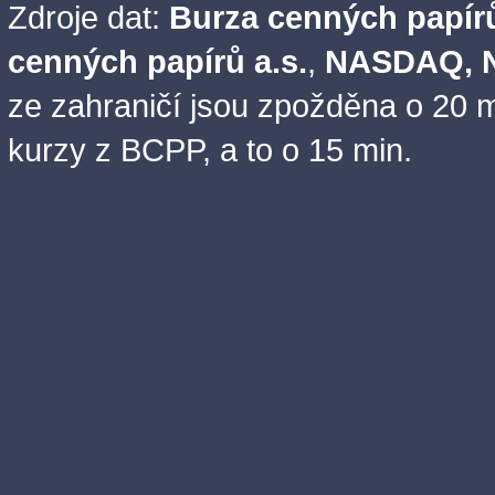
Zdroje dat:
Burza cenných papírů
cenných papírů a.s.
,
NASDAQ, N
ze zahraničí jsou zpožděna o 20 m
kurzy z BCPP, a to o 15 min.