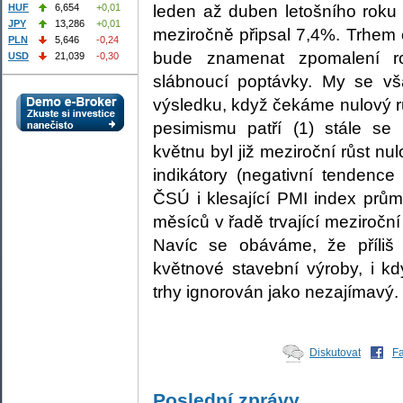
leden až duben letošního roku 
HUF
6,654
+0,01
JPY
13,286
+0,01
meziročně připsal 7,4%. Trhem
PLN
5,646
-0,24
bude znamenat zpomalení ro
USD
21,039
-0,30
slábnoucí poptávky. My se 
výsledku, když čekáme nulový r
pesimismu patří (1) stále se 
květnu byl již meziroční růst nul
indikátory (negativní tendence
ČSÚ i klesající PMI index průmys
měsíců v řadě trvající meziročn
Navíc se obáváme, že příliš
květnové stavební výroby, i kd
trhy ignorován jako nezajímavý.
Diskutovat
F
Poslední zprávy