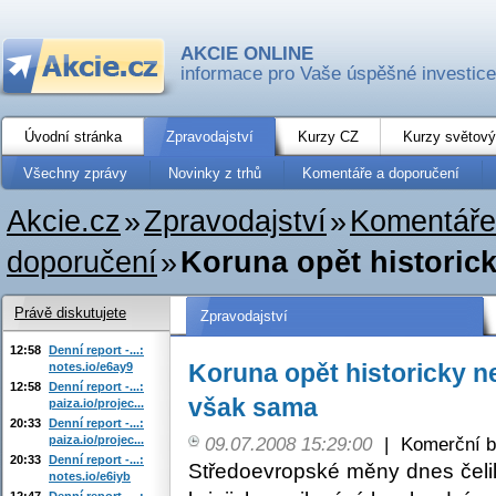
AKCIE ONLINE
informace pro Vaše úspěšné investice
Úvodní stránka
Zpravodajství
Kurzy CZ
Kurzy světový
Všechny zprávy
Novinky z trhů
Komentáře a doporučení
Akcie.cz
»
Zpravodajství
»
Komentáře
doporučení
»
Koruna opět historicky
Právě diskutujete
Zpravodajství
12:58
Denní report -...:
Koruna opět historicky ne
notes.io/e6ay9
12:58
Denní report -...:
však sama
paiza.io/projec...
20:33
Denní report -...:
paiza.io/projec...
09.07.2008 15:29:00
|
Komerční b
20:33
Denní report -...:
Středoevropské měny dnes čeli
notes.io/e6iyb
12:47
Denní report -...: