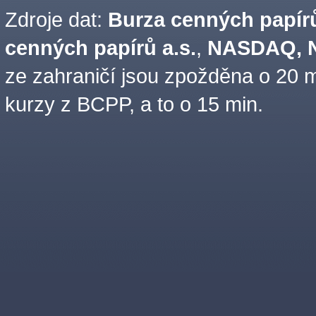
Zdroje dat:
Burza cenných papírů
cenných papírů a.s.
,
NASDAQ, N
ze zahraničí jsou zpožděna o 20 m
kurzy z BCPP, a to o 15 min.