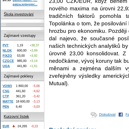
23,00 CZK/EUR, když během 
paiza.io/projec...
nového maxima na úrovni 22,9
Škola investování
tradičních faktorů pomohla 
Topolánka o tom, že posilování
hrozbu pro ekonomiku. Později 
Zajímavé vzestupy
dal najevo, že současné posíl
našich technických analytiků b
PVT
1,19
+38,37
NLOK
600,00
+3,99
úrovně 23,00 konsolidovat. 
FIXZO
53,00
+3,92
nedočkáme, vývoj koruny tak bu
CZGCE
985,00
+3,14
UQA
441,80
+1,61
měnami a zejména dalším v
zveřejněny výsledky americký
Zajímavé poklesy
Mutual).
VOW3
1 800,00
-5,06
CSG
441,60
-4,62
CTP
361,20
-3,42
MATTE
18 600,00
-3,13
PEN
6,40
-3,03
Diskutovat
F
Kurzovní lístek
EUR
24,265
-0,22