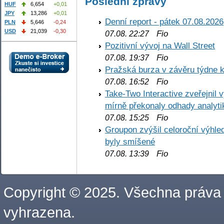
Poslední zprávy
HUF
6,654
+0,01
JPY
13,286
+0,01
Denní report - pátek 07.08.2026
PLN
5,646
-0,24
USD
21,039
-0,30
Fio
07.08. 22:27
Pozitivní vývoj na Wall Street
Fio
07.08. 19:37
Pražská burza v závěru týdne k
Fio
07.08. 16:52
Take-Two Interactive zveřejnil 
mírně překonaly odhady analyti
Fio
07.08. 15:25
Groupon zvýšil celoroční výhl
byly smíšené
Fio
07.08. 13:39
Copyright © 2025. Všechna práva
vyhrazena.