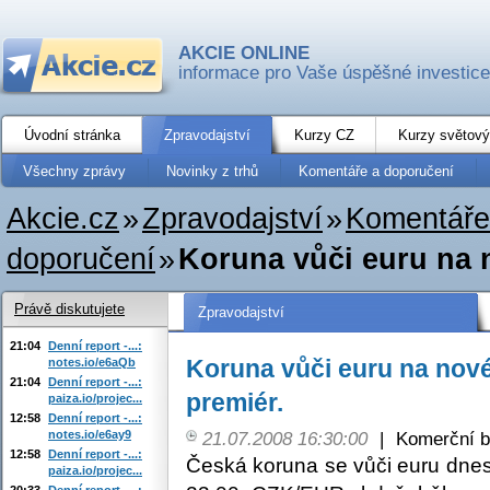
AKCIE ONLINE
informace pro Vaše úspěšné investice
Úvodní stránka
Zpravodajství
Kurzy CZ
Kurzy světový
Všechny zprávy
Novinky z trhů
Komentáře a doporučení
Akcie.cz
»
Zpravodajství
»
Komentáře
doporučení
»
Koruna vůči euru na 
Právě diskutujete
Zpravodajství
21:04
Denní report -...:
Koruna vůči euru na nov
notes.io/e6aQb
21:04
Denní report -...:
premiér.
paiza.io/projec...
12:58
Denní report -...:
notes.io/e6ay9
21.07.2008 16:30:00
|
Komerční b
12:58
Denní report -...:
Česká koruna se vůči euru dne
paiza.io/projec...
20:33
Denní report -...: