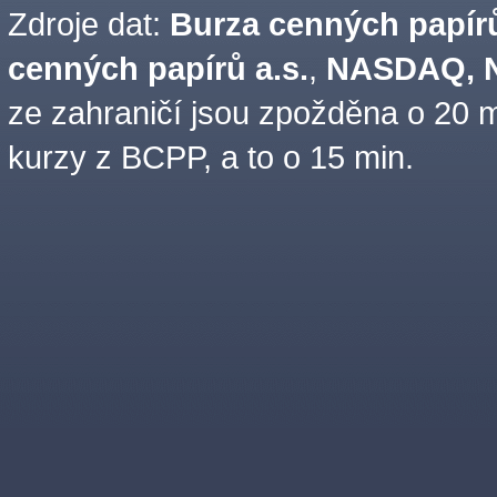
Zdroje dat:
Burza cenných papírů
cenných papírů a.s.
,
NASDAQ, N
ze zahraničí jsou zpožděna o 20 m
kurzy z BCPP, a to o 15 min.