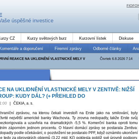
FIOFO
E
Vaše úspěšné investice
urzy CZ
Kurzy světových burz
Kurzovní lístek
Diskuse
Komentáře a doporučení
Firemní zprávy
Odborné články
An
PRVNÍ REAKCE NA UKLIDNĚNÍ VLASTNICKÉ MELY V
Čtvrtek 6.8.2026 7:14
E NA UKLIDNĚNÍ VLASTNICKÉ MELY V ZENTIVĚ: NIŽŠÍ
GROUP: KUDY DÁL? (+ PŘEHLED DO
1:00
|
ČEKIA, a. s.
ahraniční zprávou, na kterou čekali investoři na Erste jako na smilování, byly
 čtvrté největší americké banky Wachovia. Ty zrovna nedopadly, takže Erste svůj
nezkorigovala a uzavřela na dramatických -5,5 %. Komerční banka oproti tomu
tním záporném jednom procentu. O hlavní domácí zprávy se postarala Zentiva:
e dopadly podle očekávání, o pozdvižení se postaralo PPF, když oznámilo ukončení
cie tedy za obrovských objemů (3,22 mld. Kč) poklesla poblíž své úrovně podpory,