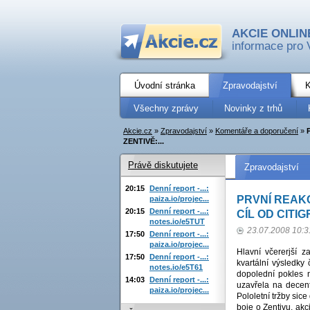
AKCIE ONLIN
informace pro 
Úvodní stránka
Zpravodajství
K
Všechny zprávy
Novinky z trhů
Akcie.cz
»
Zpravodajství
»
Komentáře a doporučení
»
ZENTIVĚ:...
Právě diskutujete
Zpravodajství
20:15
Denní report -...:
PRVNÍ REAKC
paiza.io/projec...
20:15
Denní report -...:
CÍL OD CITI
notes.io/e5TUT
23.07.2008 10:3
17:50
Denní report -...:
paiza.io/projec...
Hlavní včererjší z
17:50
Denní report -...:
kvartální výsledky
notes.io/e5T61
dopolední pokles 
14:03
Denní report -...:
uzavřela na decen
paiza.io/projec...
Pololetní tržby sic
boje o Zentivu, ak