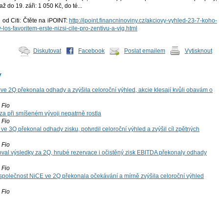
až do 19. záři: 1 050 Kč, do té...
u od Citi: Čtěte na iPOINT:
http://ipoint.financninoviny.cz/akciovy-vyhled-23-7-koho-
los-favoritem-erste-nizsi-cile-pro-zentivu-a-vig.html
Diskutovat
Facebook
Poslat emailem
Vytisknout
y
ve 2Q překonala odhady a zvýšila celoroční výhled, akcie klesají kvůli obavám o
Fio
za při smíšeném vývoji nepatrně rostla
Fio
ve 3Q překonal odhady zisku, potvrdil celoroční výhled a zvýšil cíl zpětných
Fio
oval výsledky za 2Q, hrubé rezervace i očistěný zisk EBITDA překonaly odhady
Fio
společnost NiCE ve 2Q překonala očekávání a mírně zvýšila celoroční výhled
Fio