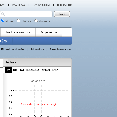
NDY
|
AKCIE.CZ
|
RM-SYSTÉM
|
E-BROKER
akcie
články
diskuze
Rádce investora
Moje akcie
alýzy
Uživatel nepřihlášen
|
Přihlásit se
|
Zaregistrovat se
Indexy
PX
RM
DJ
NASDAQ
SP500
DAX
06.08.2026