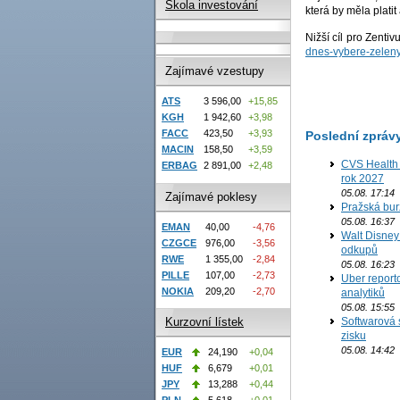
Škola investování
která by měla platit 
Nižší cíl pro Zentiv
dnes-vybere-zeleny-
Zajímavé vzestupy
ATS
3 596,00
+15,85
KGH
1 942,60
+3,98
FACC
423,50
+3,93
Poslední zpráv
MACIN
158,50
+3,59
CVS Health 
ERBAG
2 891,00
+2,48
rok 2027
05.08. 17:14
Zajímavé poklesy
Pražská bur
05.08. 16:37
EMAN
40,00
-4,76
Walt Disney 
CZGCE
976,00
-3,56
odkupů
RWE
1 355,00
-2,84
05.08. 16:23
PILLE
107,00
-2,73
Uber report
NOKIA
209,20
-2,70
analytiků
05.08. 15:55
Softwarová 
Kurzovní lístek
zisku
05.08. 14:42
EUR
24,190
+0,04
HUF
6,679
+0,01
JPY
13,288
+0,44