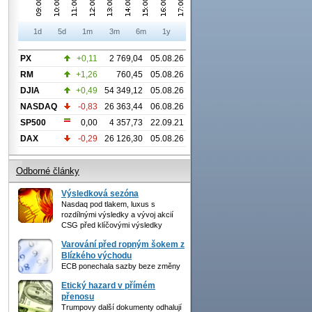
1d
5d
1m
3m
6m
1y
PX
+0,11
2 769,04
05.08.26
RM
+1,26
760,45
05.08.26
DJIA
+0,49
54 349,12
05.08.26
NASDAQ
-0,83
26 363,44
06.08.26
SP500
0,00
4 357,73
22.09.21
DAX
-0,29
26 126,30
05.08.26
Odborné články
Výsledková sezóna
Nasdaq pod tlakem, luxus s
rozdílnými výsledky a vývoj akcií
CSG před klíčovými výsledky
Varování před ropným šokem z
Blízkého východu
ECB ponechala sazby beze změny
Etický hazard v přímém
přenosu
Trumpovy další dokumenty odhalují