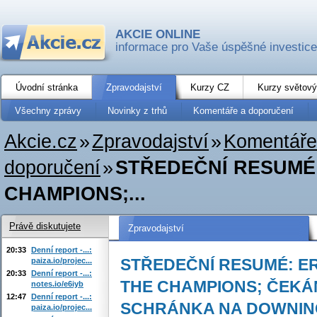
AKCIE ONLINE
informace pro Vaše úspěšné investice
Úvodní stránka
Zpravodajství
Kurzy CZ
Kurzy světový
Všechny zprávy
Novinky z trhů
Komentáře a doporučení
Akcie.cz
»
Zpravodajství
»
Komentáře
doporučení
»
STŘEDEČNÍ RESUMÉ:
CHAMPIONS;...
Právě diskutujete
Zpravodajství
20:33
Denní report -...:
STŘEDEČNÍ RESUMÉ: E
paiza.io/projec...
20:33
Denní report -...:
THE CHAMPIONS; ČEKÁN
notes.io/e6iyb
12:47
Denní report -...:
SCHRÁNKA NA DOWNIN
paiza.io/projec...