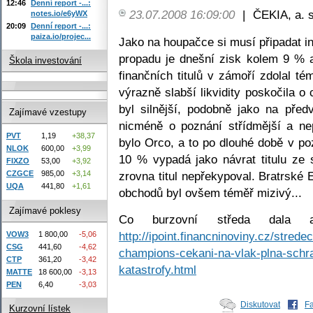
12:46
Denní report -...:
23.07.2008 16:09:00
|
ČEKIA, a. s
notes.io/e6yWX
20:09
Denní report -...:
paiza.io/projec...
Jako na houpačce si musí připadat i
propadu je dnešní zisk kolem 9 % a
Škola investování
finančních titulů v zámoří zdolal t
výrazně slabší likvidity poskočila 
byl silnější, podobně jako na předv
Zajímavé vzestupy
nicméně o poznání střídmější a n
PVT
1,19
+38,37
bylo Orco, a to po dlouhé době v po
NLOK
600,00
+3,99
10 % vypadá jako návrat titulu ze s
FIXZO
53,00
+3,92
zrovna titul nepřekypoval. Bratrské
CZGCE
985,00
+3,14
UQA
441,80
+1,61
obchodů byl ovšem téměř mizivý...
Zajímavé poklesy
Co burzovní středa dala 
http://ipoint.financninoviny.cz/stred
VOW3
1 800,00
-5,06
CSG
441,60
-4,62
champions-cekani-na-vlak-plna-schra
CTP
361,20
-3,42
katastrofy.html
MATTE
18 600,00
-3,13
PEN
6,40
-3,03
Diskutovat
F
Kurzovní lístek