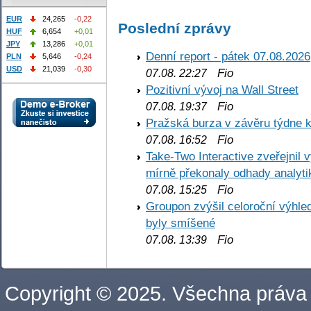
EUR
24,265
-0,22
Poslední zprávy
HUF
6,654
+0,01
JPY
13,286
+0,01
Denní report - pátek 07.08.2026
PLN
5,646
-0,24
USD
21,039
-0,30
Fio
07.08. 22:27
Pozitivní vývoj na Wall Street
Fio
07.08. 19:37
Pražská burza v závěru týdne k
Fio
07.08. 16:52
Take-Two Interactive zveřejnil 
mírně překonaly odhady analyti
Fio
07.08. 15:25
Groupon zvýšil celoroční výhl
byly smíšené
Fio
07.08. 13:39
Copyright © 2025. Všechna práva