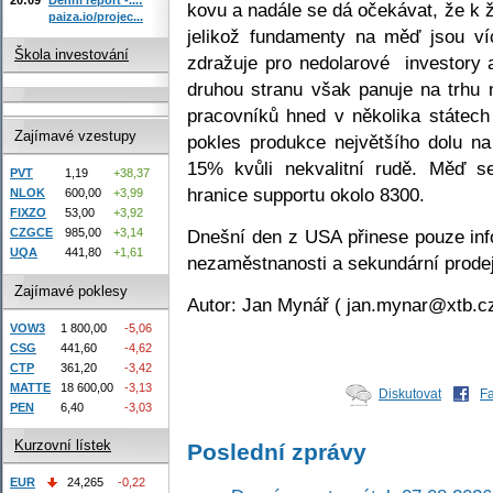
kovu a nadále se dá očekávat, že 
paiza.io/projec...
jelikož fundamenty na měď jsou v
Škola investování
zdražuje pro nedolarové investory a
druhou stranu však panuje na trhu 
pracovníků hned v několika státec
Zajímavé vzestupy
pokles produkce největšího dolu na
15% kvůli nekvalitní rudě. Měď s
PVT
1,19
+38,37
hranice supportu okolo 8300.
NLOK
600,00
+3,99
FIXZO
53,00
+3,92
Dnešní den z USA přinese pouze inf
CZGCE
985,00
+3,14
UQA
441,80
+1,61
nezaměstnanosti a sekundární prode
Zajímavé poklesy
Autor: Jan Mynář ( jan.mynar@xtb.cz
VOW3
1 800,00
-5,06
CSG
441,60
-4,62
CTP
361,20
-3,42
MATTE
18 600,00
-3,13
Diskutovat
F
PEN
6,40
-3,03
Kurzovní lístek
Poslední zprávy
EUR
24,265
-0,22