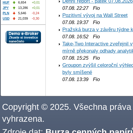
Denní report - pátek 07.08.2026
HUF
6,654
+0,01
Fio
07.08. 22:27
JPY
13,286
+0,01
PLN
5,646
-0,24
Pozitivní vývoj na Wall Street
USD
21,039
-0,30
Fio
07.08. 19:37
Pražská burza v závěru týdne k
Fio
07.08. 16:52
Take-Two Interactive zveřejnil 
mírně překonaly odhady analyti
Fio
07.08. 15:25
Groupon zvýšil celoroční výhl
byly smíšené
Fio
07.08. 13:39
Copyright © 2025. Všechna práva
vyhrazena.
Zdroje dat:
Burza cenných papírů