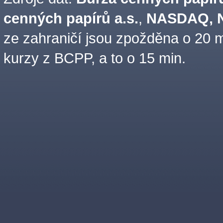
cenných papírů a.s.
,
NASDAQ, N
ze zahraničí jsou zpožděna o 20 m
kurzy z BCPP, a to o 15 min.