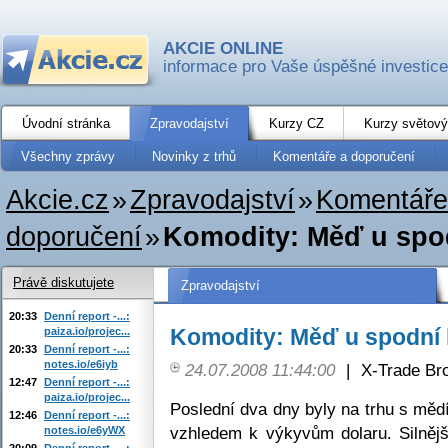
AKCIE ONLINE
informace pro Vaše úspěšné investice
Úvodní stránka
Zpravodajství
Kurzy CZ
Kurzy světový
Všechny zprávy
Novinky z trhů
Komentáře a doporučení
Akcie.cz
»
Zpravodajství
»
Komentáře
doporučení
»
Komodity: Měď u spod
Právě diskutujete
Zpravodajství
20:33
Denní report -...:
Komodity: Měď u spodní 
paiza.io/projec...
20:33
Denní report -...:
notes.io/e6iyb
24.07.2008 11:44:00
|
X-Trade Br
12:47
Denní report -...:
paiza.io/projec...
Poslední dva dny byly na trhu s měd
12:46
Denní report -...:
vzhledem k výkyvům dolaru. Silnějš
notes.io/e6yWX
20:09
Denní report -...: