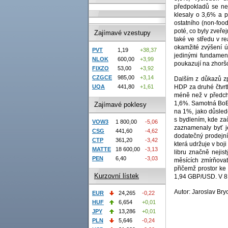
předpokladů se nej
klesaly o 3,6% a p
ostatního (non-foo
poté, co byly zveře
Zajímavé vzestupy
také ve středu v r
okamžité zvýšení ú
PVT
1,19
+38,37
jedinými fundament
NLOK
600,00
+3,99
poukazují na zhorš
FIXZO
53,00
+3,92
CZGCE
985,00
+3,14
Dalším z důkazů z
HDP za druhé čtvrtl
UQA
441,80
+1,61
méně než v předch
1,6%. Samotná BoE 
Zajímavé poklesy
na 1%, jako důslede
s bydlením, kde za
VOW3
1 800,00
-5,06
zaznamenaly byť je
CSG
441,60
-4,62
dodatečný prodejní
CTP
361,20
-3,42
která udržuje v boj
MATTE
18 600,00
-3,13
libru značně nejis
PEN
6,40
-3,03
měsících zmírňovat 
přičemž prostor ke 
Kurzovní lístek
1,94 GBP/USD. V 8:
Autor: Jaroslav Bryc
EUR
24,265
-0,22
HUF
6,654
+0,01
JPY
13,286
+0,01
PLN
5,646
-0,24