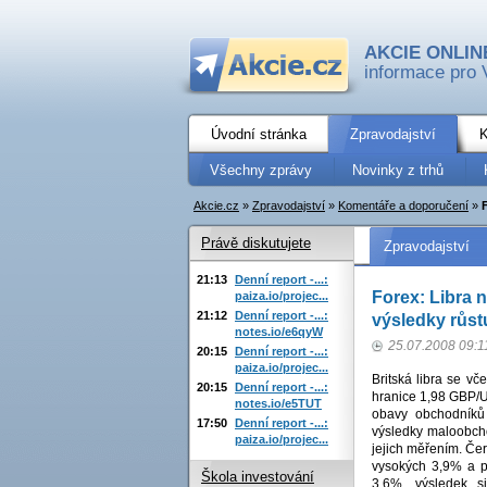
AKCIE ONLIN
informace pro 
Úvodní stránka
Zpravodajství
K
Všechny zprávy
Novinky z trhů
Akcie.cz
»
Zpravodajství
»
Komentáře a doporučení
»
Právě diskutujete
Zpravodajství
21:13
Denní report -...:
Forex: Libra 
paiza.io/projec...
21:12
Denní report -...:
výsledky růs
notes.io/e6qyW
25.07.2008 09:1
20:15
Denní report -...:
paiza.io/projec...
Britská libra se v
20:15
Denní report -...:
hranice 1,98 GBP/U
notes.io/e5TUT
obavy obchodníků 
17:50
Denní report -...:
výsledky maloobcho
paiza.io/projec...
jejich měřením. Č
vysokých 3,9% a př
Škola investování
3,6%, výsledek si