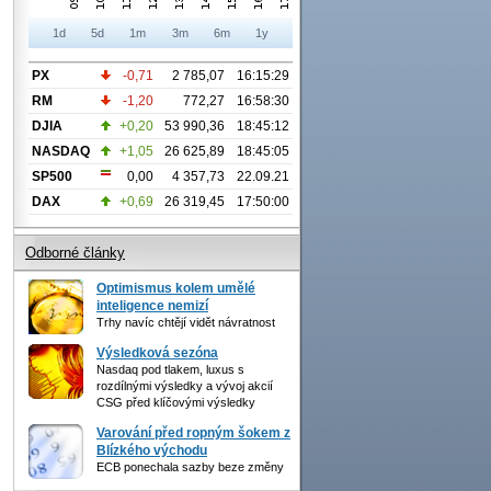
1d
5d
1m
3m
6m
1y
PX
-0,71
2 785,07
16:15:29
RM
-1,20
772,27
16:58:30
DJIA
+0,20
53 990,36
18:45:12
NASDAQ
+1,05
26 625,89
18:45:05
SP500
0,00
4 357,73
22.09.21
DAX
+0,69
26 319,45
17:50:00
Odborné články
Optimismus kolem umělé
inteligence nemizí
Trhy navíc chtějí vidět návratnost
Výsledková sezóna
Nasdaq pod tlakem, luxus s
rozdílnými výsledky a vývoj akcií
CSG před klíčovými výsledky
Varování před ropným šokem z
Blízkého východu
ECB ponechala sazby beze změny