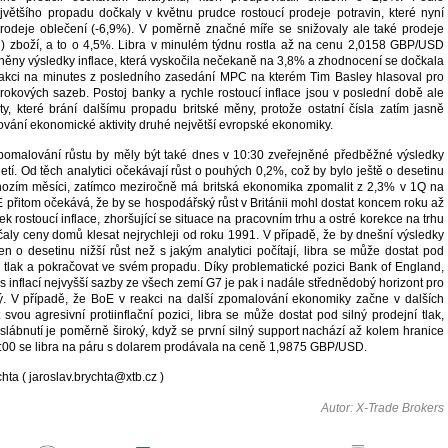
většího propadu dočkaly v květnu prudce rostoucí prodeje potravin, které nyní
rodeje oblečení (-6,9%). V poměrně značné míře se snižovaly ale také prodeje
d) zboží, a to o 4,5%. Libra v minulém týdnu rostla až na cenu 2,0158 GBP/USD
jněny výsledky inflace, která vyskočila nečekaně na 3,8% a zhodnocení se dočkala
eakci na minutes z posledního zasedání MPC na kterém Tim Basley hlasoval pro
rokových sazeb. Postoj banky a rychle rostoucí inflace jsou v poslední době ale
y, které brání dalšímu propadu britské měny, protože ostatní čísla zatím jasně
ování ekonomické aktivity druhé největší evropské ekonomiky.
pomalování růstu by měly být také dnes v 10:30 zveřejněné předběžné výsledky
etí. Od těch analytici očekávají růst o pouhých 0,2%, což by bylo ještě o desetinu
ozím měsíci, zatímco meziročně má britská ekonomika zpomalit z 2,3% v 1Q na
přitom očekává, že by se hospodářský růst v Británii mohl dostat koncem roku až
k rostoucí inflace, zhoršující se situace na pracovním trhu a ostré korekce na trhu
čaly ceny domů klesat nejrychleji od roku 1991. V případě, že by dnešní výsledky
n o desetinu nižší růst než s jakým analytici počítají, libra se může dostat pod
 tlak a pokračovat ve svém propadu. Díky problematické pozici Bank of England,
i s inflací nejvyšší sazby ze všech zemí G7 je pak i nadále střednědobý horizont pro
tý. V případě, že BoE v reakci na další zpomalování ekonomiky začne v dalších
svou agresivní protiinflační pozici, libra se může dostat pod silný prodejní tlak,
slábnutí je poměrně široký, když se první silný support nachází až kolem hranice
00 se libra na páru s dolarem prodávala na ceně 1,9875 GBP/USD.
hta ( jaroslav.brychta@xtb.cz )
Autor: X-Trade Brokers