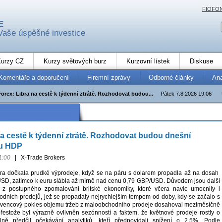
FIOFO
E
Vaše úspěšné investice
urzy CZ
Kurzy světových burz
Kurzovní lístek
Diskuse
Komentáře a doporučení
Firemní zprávy
Odborné články
An
Forex: Libra na cestě k týdenní ztrátě. Rozhodovat budou...
Pátek 7.8.2026 19:06
na cestě k týdenní ztrátě. Rozhodovat budou dnešní
tu HDP
1:00
|
X-Trade Brokers
čera dočkala prudké výprodeje, když se na páru s dolarem propadla až na dosah
SD, zatímco k euru slábla až mírně nad cenu 0,79 GBP/USD. Důvodem jsou další
z postupného zpomalování britské ekonomiky, které včera navíc umocnily i
dních prodejů, jež se propadaly nejrychlejším tempem od doby, kdy se začalo s
ervencový pokles objemu tržeb z maloobchodního prodeje dosahoval meziměsíčně
estože byl výrazně ovlivněn sezónností a faktem, že květnové prodeje rostly o
lně předčil očekávání analytiků, kteří předpovídali snížení o 2,5%. Podle