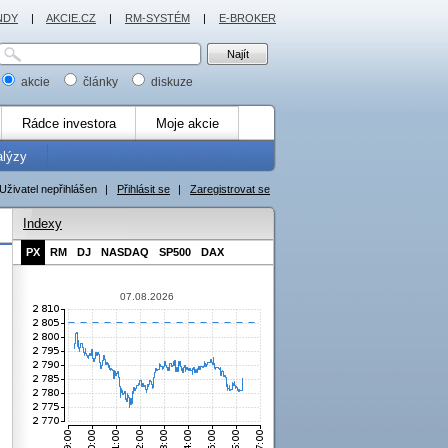
NDY
|
AKCIE.CZ
|
RM-SYSTÉM
|
E-BROKER
akcie
články
diskuze
Rádce investora
Moje akcie
alýzy
Uživatel nepřihlášen
|
Přihlásit se
|
Zaregistrovat se
Indexy
PX
RM
DJ
NASDAQ
SP500
DAX
07.08.2026