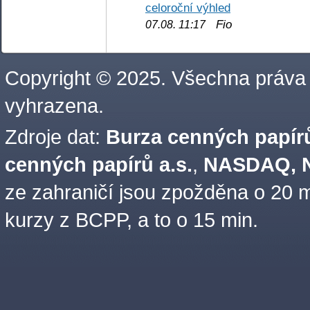
celoroční výhled
Fio
07.08. 11:17
Copyright © 2025. Všechna práva
vyhrazena.
Zdroje dat:
Burza cenných papírů
cenných papírů a.s.
,
NASDAQ, N
ze zahraničí jsou zpožděna o 20 m
kurzy z BCPP, a to o 15 min.