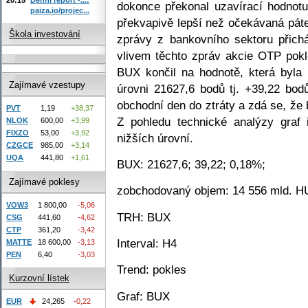
dokonce překonal uzavírací hodnot
paiza.io/projec...
překvapivě lepší než očekávaná pát
Škola investování
zprávy z bankovního sektoru přichá
vlivem těchto zpráv akcie OTP pok
BUX končil na hodnotě, která byla 
Zajímavé vzestupy
úrovni 21627,6 bodů tj. +39,22 bod
obchodní den do ztráty a zdá se, že 
PVT
1,19
+38,37
Z pohledu technické analýzy graf
NLOK
600,00
+3,99
FIXZO
53,00
+3,92
nižších úrovní.
CZGCE
985,00
+3,14
UQA
441,80
+1,61
BUX: 21627,6; 39,22; 0,18%;
Zajímavé poklesy
zobchodovaný objem: 14 556 mld. H
VOW3
1 800,00
-5,06
TRH: BUX
CSG
441,60
-4,62
CTP
361,20
-3,42
Interval: H4
MATTE
18 600,00
-3,13
PEN
6,40
-3,03
Trend: pokles
Kurzovní lístek
Graf: BUX
EUR
24,265
-0,22