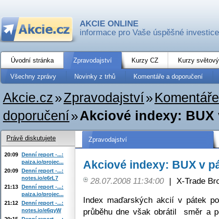
AKCIE ONLINE
informace pro Vaše úspěšné investice
Úvodní stránka
Zpravodajství
Kurzy CZ
Kurzy světový
Všechny zprávy
Novinky z trhů
Komentáře a doporučení
Akcie.cz
»
Zpravodajství
»
Komentáře
doporučení
»
Akciové indexy: BUX v
Právě diskutujete
Zpravodajství
20:09
Denní report -...:
Akciové indexy: BUX v pá
paiza.io/projec...
20:09
Denní report -...:
notes.io/e6rL7
28.07.2008 11:34:00
|
X-Trade Br
21:13
Denní report -...:
paiza.io/projec...
Index maďarských akcií v pátek po 
21:12
Denní report -...:
průběhu dne však obrátil směr a 
notes.io/e6qyW
20:15
Denní report -...: