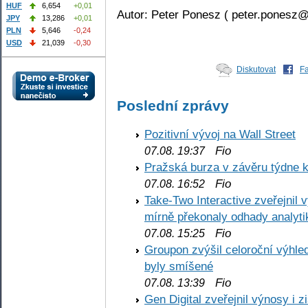
HUF
6,654
+0,01
Autor: Peter Ponesz ( peter.ponesz@
JPY
13,286
+0,01
PLN
5,646
-0,24
USD
21,039
-0,30
Diskutovat
F
Poslední zprávy
Pozitivní vývoj na Wall Street
Fio
07.08. 19:37
Pražská burza v závěru týdne k
Fio
07.08. 16:52
Take-Two Interactive zveřejnil 
mírně překonaly odhady analyti
Fio
07.08. 15:25
Groupon zvýšil celoroční výhl
byly smíšené
Fio
07.08. 13:39
Gen Digital zveřejnil výnosy i 