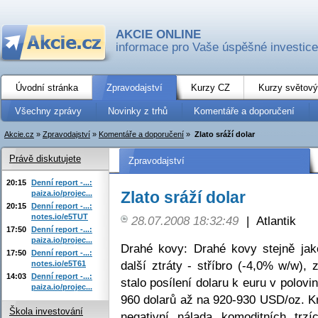
AKCIE ONLINE
informace pro Vaše úspěšné investice
Úvodní stránka
Zpravodajství
Kurzy CZ
Kurzy světový
Všechny zprávy
Novinky z trhů
Komentáře a doporučení
Akcie.cz
»
Zpravodajství
»
Komentáře a doporučení
»
Zlato sráží dolar
Právě diskutujete
Zpravodajství
20:15
Denní report -...:
Zlato sráží dolar
paiza.io/projec...
20:15
Denní report -...:
notes.io/e5TUT
28.07.2008 18:32:49
|
Atlantik
17:50
Denní report -...:
paiza.io/projec...
Drahé kovy: Drahé kovy stejně jak
17:50
Denní report -...:
další ztráty - stříbro (-4,0% w/w),
notes.io/e5T61
14:03
Denní report -...:
stalo posílení dolaru k euru v polovi
paiza.io/projec...
960 dolarů až na 920-930 USD/oz. Kr
Škola investování
negativní nálada komoditních trzíc