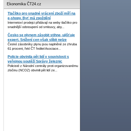
Ekonomika ČT24.cz
Tlačítko pro snadné vrácení zboží míří na
e-shopy. Byť má zpoždění
Internetoví prodejci přidávají na weby tlačítko pro
snadnější odstoupení od smlouvy, aby...
Česko se plynem zásobit stihne, ujišťuje
expert. Snížení cen však slíbit nelze
České zásobníky plynu jsou naplněné ze zhruba
61 procent, řekl ČT ředitel Asociace...
Policie obvinila pět lidí v souvislosti s
veřejnou soutěží Správy železnic
Policisté z Národní centrály proti organizovanému
zločinu (NCOZ) obvinili pět lidí ze...