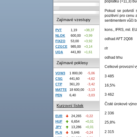
poplatků (+11,3) bu
Pokud se potvrdí 
pozitivní pro cenu 
Zajímavé vzestupy
sentimentem vůči b
kons., IFRS, mil. E
PVT
1,19
+38,37
NLOK
600,00
+3,99
odhad AFT 2Q08
FIXZO
53,00
+3,92
CZGCE
985,00
+3,14
r/r
UQA
441,80
+1,61
odhad trhu
Zajímavé poklesy
Celkové provozní 
VOW3
1 800,00
-5,06
3 485
CSG
441,60
-4,62
CTP
361,20
-3,42
16,5%
MATTE
18 600,00
-3,13
3 462
PEN
6,40
-3,03
Čisté úrokové výno
Kurzovní lístek
2 336
EUR
24,265
-0,22
HUF
6,654
+0,01
25,8%
JPY
13,286
+0,01
2 315
PLN
5,646
-0,24