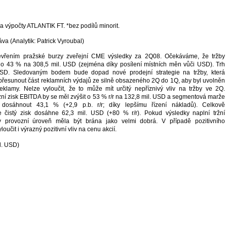
 a výpočty ATLANTIK FT. *bez podílů minorit.
va (Analytik: Patrick Vyroubal)
evřením pražské burzy zveřejní CME výsledky za 2Q08. Očekáváme, že tržby
 o 43 % na 308,5 mil. USD (zejména díky posílení místních měn vůči USD). Trh
USD. Sledovaným bodem bude dopad nové prodejní strategie na tržby, která
y přesunout část reklamních výdajů ze silně obsazeného 2Q do 1Q, aby byl uvolněn
reklamy. Nelze vyloučit, že to může mít určitý nepříznivý vliv na tržby ve 2Q.
í zisk EBITDA by se měl zvýšit o 53 % r/r na 132,8 mil. USD a segmentová marže
osáhnout 43,1 % (+2,9 p.b. r/r; díky lepšímu řízení nákladů). Celkově
 čistý zisk dosáhne 62,3 mil. USD (+80 % r/r). Pokud výsledky naplní tržní
y provozní úroveň měla být brána jako velmi dobrá. V případě pozitivního
oučit i výrazný pozitivní vliv na cenu akcií.
l. USD)