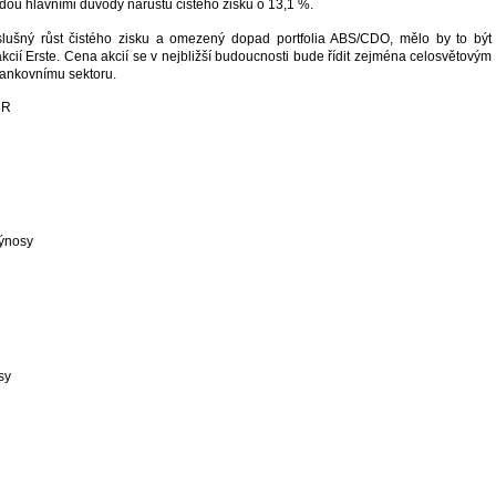
dou hlavními důvody nárůstu čistého zisku o 13,1 %.
slušný růst čistého zisku a omezený dopad portfolia ABS/CDO, mělo by to být
akcií Erste. Cena akcií se v nejbližší budoucnosti bude řídit zejména celosvětovým
ankovnímu sektoru.
UR
výnosy
sy