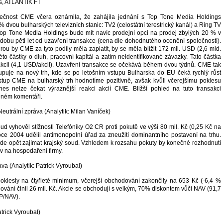
s, ATLANTIK FT
lečnost CME včera oznámila, že zahájila jednání s Top Tone Media Holdings
% dvou bulharských televizních stanic: TV2 (celostátní terestrický kanál) a Ring TV
 Top Tone Media Holdings bude mít navíc prodejní opci na prodej zbylých 20 % v
 dobu pěti let od uzavření transakce (cena dle dohodnutého ocenění společností).
rou by CME za tyto podíly měla zaplatit, by se měla blížit 172 mil. USD (2,6 mld.
to částky o dluh, pracovní kapitál a zatím neidentifikované závazky. Tato částka
kcii (4,1 USD/akcii). Uzavření transakce se očekává během dvou týdnů. CME tak
tupuje na nový trh, kde se po letošním vstupu Bulharska do EU čeká rychlý růst
stup CME na bulharský trh hodnotíme pozitivně, avšak kvůli včerejšímu poklesu
nes nelze čekat výraznější reakci akcií CME. Bližší pohled na tuto transakci
eném komentáři.
eutrální zpráva (Analytik: Milan Vaníček)
ud vyhověl stížnosti Telefóniky O2 CR proti pokutě ve výši 80 mil. Kč (0,25 Kč na
 roce 2004 udělil antimonopolní úřad za zneužití dominantního postavení na trhu.
de opět zajímat krajský soud. Vzhledem k rozsahu pokuty by konečné rozhodnutí
iv na hospodaření firmy.
áva (Analytik: Patrick Vyroubal)
oklesly na čtyřleté minimum, včerejší obchodování zakončily na 653 Kč (-6,4 %
vání činil 26 mil. Kč. Akcie se obchodují s velkým, 70% diskontem vůči NAV (91,7
 P/NAV).
atrick Vyroubal)