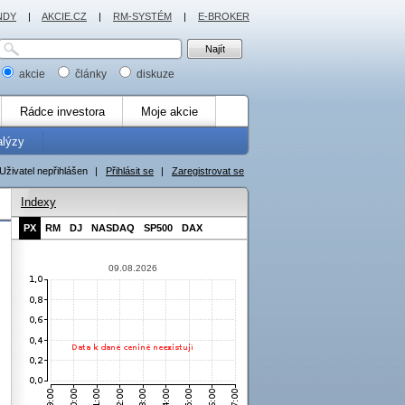
NDY
|
AKCIE.CZ
|
RM-SYSTÉM
|
E-BROKER
akcie
články
diskuze
Rádce investora
Moje akcie
alýzy
Uživatel nepřihlášen
|
Přihlásit se
|
Zaregistrovat se
Indexy
PX
RM
DJ
NASDAQ
SP500
DAX
09.08.2026