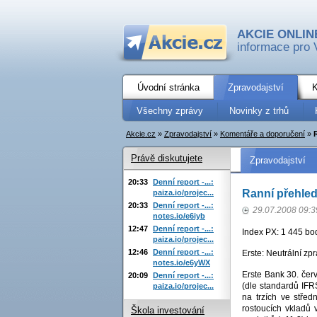
AKCIE ONLIN
informace pro 
Úvodní stránka
Zpravodajství
K
Všechny zprávy
Novinky z trhů
Akcie.cz
»
Zpravodajství
»
Komentáře a doporučení
»
Právě diskutujete
Zpravodajství
20:33
Denní report -...:
Ranní přehled 
paiza.io/projec...
20:33
Denní report -...:
29.07.2008 09:3
notes.io/e6iyb
12:47
Denní report -...:
Index PX: 1 445 bod
paiza.io/projec...
12:46
Denní report -...:
Erste: Neutrální zpr
notes.io/e6yWX
Erste Bank 30. čer
20:09
Denní report -...:
(dle standardů IFR
paiza.io/projec...
na trzích ve střed
rostoucích vkladů 
Škola investování