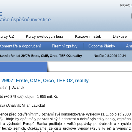
FIOFO
E
Vaše úspěšné investice
urzy CZ
Kurzy světových burz
Kurzovní lístek
Diskuse
Komentáře a doporučení
Firemní zprávy
Odborné články
An
Ranní přehled 29/07: Erste, CME, Orco, TEF O2, reality
Neděle 9.8.2026 10:34
29/07: Erste, CME, Orco, TEF O2, reality
9:43
|
Atlantik
ů (+0,8 % d/d), objem: 1 955 mil. Kč
áva (Analytik: Milan Lávička)
vence před otevřením trhu oznámí své konsolidované výsledky za 1. pololetí 2008
S). Údaje by opět měly potvrdit silný fundament a dobré výsledky banky, zejména
ní a východní Evropě. Banka profituje z velké poptávky po úvěrech a z rychle
v těchto zemích. Očekáváme, že čisté úrokové výnosy (+25,8 % r/r) a výnosy z