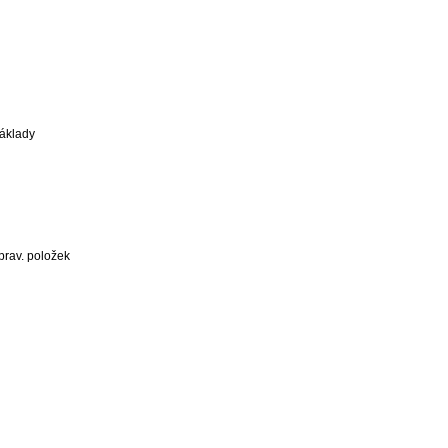
áklady
prav. položek