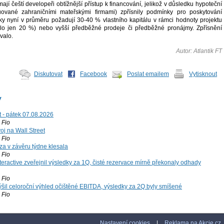
jí čeští developeři obtížnější přístup k financování, jelikož v důsledku hypoteční
ruované zahraničními mateřskými firmami) zpřísnily podmínky pro poskytování
y nyní v průměru požadují 30-40 % vlastního kapitálu v rámci hodnoty projektu
bylo jen 20 %) nebo vyšší předběžné prodeje či předběžné pronájmy. Zpřísnění
valo.
Autor: Atlantik FT
Diskutovat
Facebook
Poslat emailem
Vytisknout
y
t - pátek 07.08.2026
Fio
voj na Wall Street
Fio
za v závěru týdne klesala
Fio
teractive zveřejnil výsledky za 1Q, čisté rezervace mírně překonaly odhady
Fio
šil celoroční výhled očištěné EBITDA, výsledky za 2Q byly smíšené
Fio
Nastavení cookies
|
Reklama na Akcie.cz