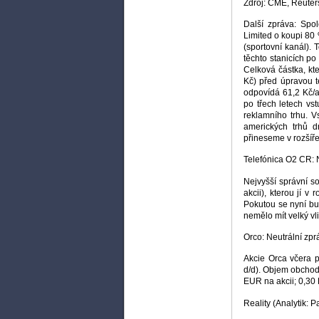
Zdroj: CME, Reuter
Další zpráva: Spo
Limited o koupi 80 
(sportovní kanál).
těchto stanicích po
Celková částka, kte
Kč) před úpravou té
odpovídá 61,2 Kč/a
po třech letech vs
reklamního trhu. V
amerických trhů d
přineseme v rozšíř
Telefónica O2 CR: N
Nejvyšší správní so
akcii), kterou jí v
Pokutou se nyní bu
nemělo mít velký vl
Orco: Neutrální zpr
Akcie Orca včera p
d/d). Objem obchodo
EUR na akcii; 0,30
Reality (Analytik: P