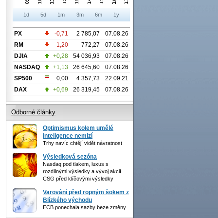
1d
5d
1m
3m
6m
1y
PX
-0,71
2 785,07
07.08.26
RM
-1,20
772,27
07.08.26
DJIA
+0,28
54 036,93
07.08.26
NASDAQ
+1,13
26 645,60
07.08.26
SP500
0,00
4 357,73
22.09.21
DAX
+0,69
26 319,45
07.08.26
Odborné články
Optimismus kolem umělé
inteligence nemizí
Trhy navíc chtějí vidět návratnost
Výsledková sezóna
Nasdaq pod tlakem, luxus s
rozdílnými výsledky a vývoj akcií
CSG před klíčovými výsledky
Varování před ropným šokem z
Blízkého východu
ECB ponechala sazby beze změny