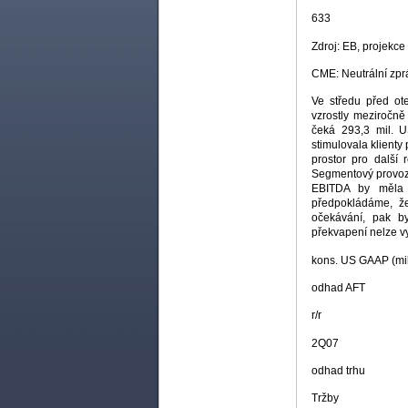
633
Zdroj: EB, projekce
CME: Neutrální zprá
Ve středu před ot
vzrostly meziročně
čeká 293,3 mil. 
stimulovala klient
prostor pro další 
Segmentový provozn
EBITDA by měla d
předpokládáme, že
očekávání, pak b
překvapení nelze vyl
kons. US GAAP (mi
odhad AFT
r/r
2Q07
odhad trhu
Tržby