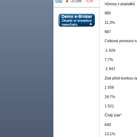
USD
21,039
-0,30
Výnosy z poplatků
985
11,3%
987
Celkové provozní n
-1 929
7,7%
-1 941
Zisk před tvorbou o
1 556
29,7%
1 521
Čistý zisk*
640
13,1%