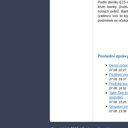
Podle deníku E15 ma
krize banky (inst
nových úvěrů. Bank
(zatímco loni to 
podmínek se očeká
Poslední zpráv
Denní repor
07.08. 22:27
Pozitivní vý
07.08. 19:37
Pražská bur
07.08. 16:52
Take-Two In
analytiků
07.08. 15:25
Groupon zvý
07.08. 13:39