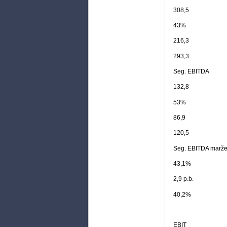
308,5
43%
216,3
293,3
Seg. EBITDA
132,8
53%
86,9
120,5
Seg. EBITDA marž
43,1%
2,9 p.b.
40,2%
-
EBIT