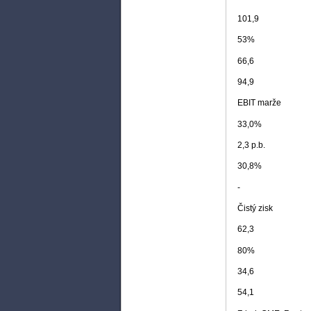
101,9
53%
66,6
94,9
EBIT marže
33,0%
2,3 p.b.
30,8%
-
Čistý zisk
62,3
80%
34,6
54,1