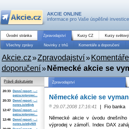
AKCIE ONLINE
informace pro Vaše úspěšné investice
Úvodní stránka
Zpravodajství
Kurzy CZ
Kurzy světový
Všechny zprávy
Novinky z trhů
Komentáře a doporučení
Akcie.cz
»
Zpravodajství
»
Komentáře
doporučení
»
Německé akcie se vyma
Právě diskutujete
Zpravodajství
20:33
Denní report -...:
Německé akcie se vymanil
paiza.io/projec...
20:33
Denní report -...:
notes.io/e6iyb
29.07.2008 17:16:41
|
Fio banka
12:47
Denní report -...:
paiza.io/projec...
Německé akcie v úvodu dnešního 
12:46
Denní report -...:
výprodej v zámoří. Index DAX zahá
notes.io/e6yWX
20:09
Denní report -...: