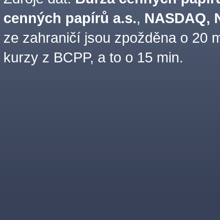
cenných papírů a.s.
,
NASDAQ, N
ze zahraničí jsou zpožděna o 20 m
kurzy z BCPP, a to o 15 min.