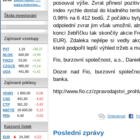
posouval výše. Zvrat přinesl pozit
paiza.io/projec...
index rychle dostal do kladného teri
Škola investování
0,96% na 6 412 bodů. Z počátku byly
odpolední zvrat jim však umožnil, ab
konci žebříčku tak skončily akcie 
Zajímavé vzestupy
EUR). Zdaleka nejlépe si vedly a
které podpořil lepší výhled tržeb a ma
PVT
1,19
+38,37
NLOK
600,00
+3,99
Fio, burzovní společnost, a.s., Dani
FIXZO
53,00
+3,92
CZGCE
985,00
+3,14
Dozor nad Fio, burzovní společno
UQA
441,80
+1,61
banka.
Zajímavé poklesy
http://www.fio.cz/zpravodajstvi_prohl
VOW3
1 800,00
-5,06
CSG
441,60
-4,62
CTP
361,20
-3,42
MATTE
18 600,00
-3,13
PEN
6,40
-3,03
Diskutovat
F
Kurzovní lístek
Poslední zprávy
EUR
24,265
-0,22