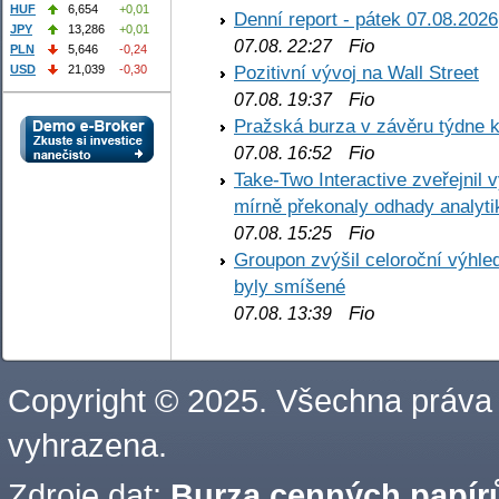
HUF
6,654
+0,01
Denní report - pátek 07.08.2026
JPY
13,286
+0,01
Fio
07.08. 22:27
PLN
5,646
-0,24
Pozitivní vývoj na Wall Street
USD
21,039
-0,30
Fio
07.08. 19:37
Pražská burza v závěru týdne k
Fio
07.08. 16:52
Take-Two Interactive zveřejnil 
mírně překonaly odhady analyti
Fio
07.08. 15:25
Groupon zvýšil celoroční výhl
byly smíšené
Fio
07.08. 13:39
Copyright © 2025. Všechna práva
vyhrazena.
Zdroje dat:
Burza cenných papírů