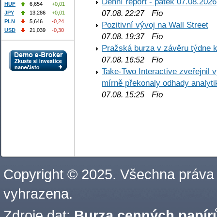
Denní report - pátek 07.08.2026
HUF
6,654
+0,01
Fio
07.08. 22:27
JPY
13,286
+0,01
PLN
5,646
-0,24
Pozitivní vývoj na Wall Street
USD
21,039
-0,30
Fio
07.08. 19:37
Pražská burza v závěru týdne k
Fio
07.08. 16:52
Take-Two Interactive zveřejnil 
mírně překonaly odhady analyti
Fio
07.08. 15:25
Copyright © 2025. Všechna práva
vyhrazena.
Zdroje dat:
Burza cenných papírů