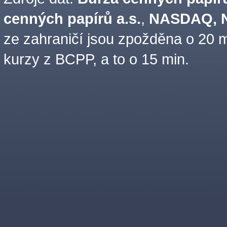
cenných papírů a.s.
,
NASDAQ, N
ze zahraničí jsou zpožděna o 20 m
kurzy z BCPP, a to o 15 min.