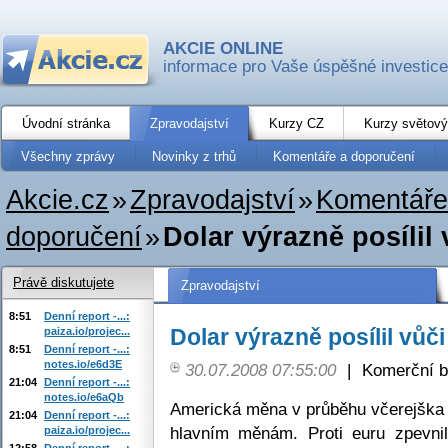
AKCIE ONLINE
informace pro Vaše úspěšné investice
Úvodní stránka
Zpravodajství
Kurzy CZ
Kurzy světový
Všechny zprávy
Novinky z trhů
Komentáře a doporučení
Akcie.cz
»
Zpravodajství
»
Komentáře
doporučení
»
Dolar výrazně posíli
Právě diskutujete
Zpravodajství
8:51
Denní report -...:
Dolar výrazně posílil vů
paiza.io/projec...
8:51
Denní report -...:
notes.io/e6d3E
30.07.2008 07:55:00
|
Komerční b
21:04
Denní report -...:
notes.io/e6aQb
Americká měna v průběhu včerejška 
21:04
Denní report -...:
hlavním měnám. Proti euru zpevni
paiza.io/projec...
12:58
Denní report -...: