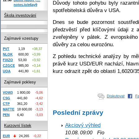
Důvody tohoto pohybu byly razantn
notes.io/e6ay9
spotřebitelská důvěra v USA.
Škola investování
Dnes se bude pozornost soustředi
předzvěstí před klíčovými údaji z 
zveřejněny v pátek. Z evropského
Zajímavé vzestupy
důvěry za celou eurozónu.
PVT
1,19
+38,37
NLOK
600,00
+3,99
Z pohledu technické analýzy by měl
FIXZO
53,00
+3,92
právě kurz USD/EUR nachází, hlavní
CZGCE
985,00
+3,14
kurz odrazit zpět do oblasti 1,6020/3
UQA
441,80
+1,61
Zajímavé poklesy
VOW3
1 800,00
-5,06
Diskutovat
F
CSG
441,60
-4,62
CTP
361,20
-3,42
MATTE
18 600,00
-3,13
Poslední zprávy
PEN
6,40
-3,03
Akciový výhled
Kurzovní lístek
Fio
10.08. 09:00
EUR
24,265
-0,22