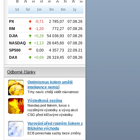
1d
5d
1m
3m
6m
1y
PX
-0,71
2 785,07
07.08.26
RM
-1,20
772,27
07.08.26
DJIA
+0,28
54 036,93
07.08.26
NASDAQ
+1,13
26 645,60
07.08.26
SP500
0,00
4 357,73
22.09.21
DAX
+0,69
26 319,45
07.08.26
Odborné články
Optimismus kolem umělé
inteligence nemizí
Trhy navíc chtějí vidět návratnost
Výsledková sezóna
Nasdaq pod tlakem, luxus s
rozdílnými výsledky a vývoj akcií
CSG před klíčovými výsledky
Varování před ropným šokem z
Blízkého východu
ECB ponechala sazby beze změny