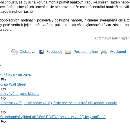
í připustil, že by silná koruna mohla přimět bankovní radu ke snížení sazeb nebo
echání na stávajících úrovních. Je ale pravdou, že ostatní centrální bankéři mluvili
sazeb mnohem jasněji.
dopoledních hodinách posouvaly postupně nahoru, nicméně zveřejněná čísla z
 poté vedla k jejich opětovnému poklesu. I tak však výnosová křivka zůstala na
ž včera.
Autor: Miroslav Frayer
Diskutovat
Facebook
Poslat emailem
Vytisknout
y
t - pátek 07.08.2026
Fio
voj na Wall Street
Fio
za v závěru týdne klesala
Fio
teractive zveřejnil výsledky za 1Q, čisté rezervace mírně překonaly odhady
Fio
šil celoroční výhled očištěné EBITDA, výsledky za 2Q byly smíšené
Fio