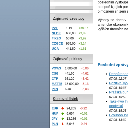
posledním vystoupen
alespoň k jejich pon
o možném snížení 
Zajímavé vzestupy
Výnosy se dnes v 
americké ekonomiky
PVT
1,19
+38,37
vyšších úrovních ne
NLOK
600,00
+3,99
FIXZO
53,00
+3,92
CZGCE
985,00
+3,14
UQA
441,80
+1,61
Zajímavé poklesy
Poslední zpráv
VOW3
1 800,00
-5,06
CSG
441,60
-4,62
Denní repor
07.08. 22:27
CTP
361,20
-3,42
Pozitivní vý
MATTE
18 600,00
-3,13
07.08. 19:37
PEN
6,40
-3,03
Pražská bur
07.08. 16:52
Kurzovní lístek
Take-Two In
analytiků
EUR
24,265
-0,22
07.08. 15:25
HUF
6,654
+0,01
Groupon zvý
JPY
13,286
+0,01
07.08. 13:39
PLN
5,646
-0,24