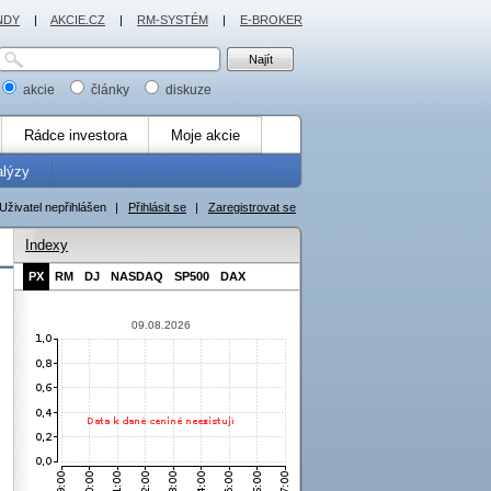
NDY
|
AKCIE.CZ
|
RM-SYSTÉM
|
E-BROKER
akcie
články
diskuze
Rádce investora
Moje akcie
alýzy
Uživatel nepřihlášen
|
Přihlásit se
|
Zaregistrovat se
Indexy
PX
RM
DJ
NASDAQ
SP500
DAX
09.08.2026