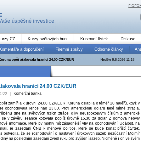
FIOFO
E
Vaše úspěšné investice
urzy CZ
Kurzy světových burz
Kurzovní lístek
Diskuse
Komentáře a doporučení
Firemní zprávy
Odborné články
An
Koruna opět atakovala hranici 24,00 CZK/EUR
Neděle 9.8.2026 11:18
takovala hranici 24,00 CZK/EUR
4:00
|
Komerční banka
ět zamířila k úrovni 24,00 CZK/EUR. Koruna oslabila o téměř 20 haléřů, když v
se obchodovala lehce nad 23,80. Proti americkému dolaru také mírně ztratila,
průběhu dne na světových trzích ztrácel díky neuspokojivým číslům z americké
 se v závěru seance kotovala poblíž úrovně 15,30 za dolar. Z domova nebyly
ové informace, které by mohly mít zásadnější vliv na obchodování. Událost, na
ekají, je zasedání ČNB k měnové politice, které se bude konat příští čtvrtek.
s potvrdila, že se rozhodování o nastavení úrokových sazeb nezúčastní Mojmír
jediný na posledním zasedání zvedl ruku pro zvýšení sazeb. Nicméně i on ve svém