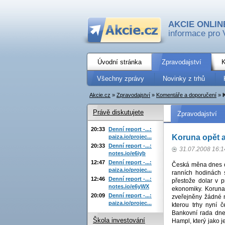
AKCIE ONLIN
informace pro 
Úvodní stránka
Zpravodajství
K
Všechny zprávy
Novinky z trhů
Akcie.cz
»
Zpravodajství
»
Komentáře a doporučení
»
Právě diskutujete
Zpravodajství
20:33
Denní report -...:
Koruna opět a
paiza.io/projec...
20:33
Denní report -...:
31.07.2008 16:1
notes.io/e6iyb
12:47
Denní report -...:
Česká měna dnes op
paiza.io/projec...
ranních hodinách 
12:46
Denní report -...:
přestože dolar v 
notes.io/e6yWX
ekonomiky. Koruna
20:09
Denní report -...:
zveřejněny žádné n
paiza.io/projec...
kterou trhy nyní č
Bankovní rada dne
Škola investování
Hampl, který jako 