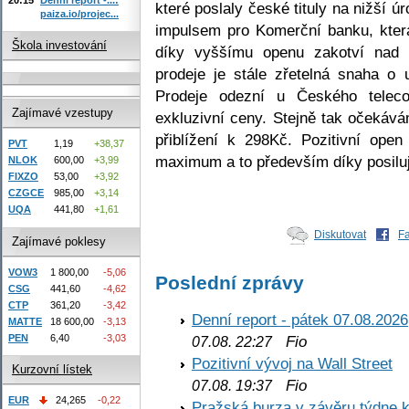
které poslaly české tituly na nižší 
paiza.io/projec...
impulsem pro Komerční banku, kte
Škola investování
díky vyššímu openu zakotví nad 
prodeje je stále zřetelná snaha o 
Prodeje odezní u Českého telec
Zajímavé vzestupy
exkluzivní ceny. Stejně tak očekává
přiblížení k 298Kč. Pozitivní ope
PVT
1,19
+38,37
maximum a to především díky posiluj
NLOK
600,00
+3,99
FIXZO
53,00
+3,92
CZGCE
985,00
+3,14
UQA
441,80
+1,61
Diskutovat
F
Zajímavé poklesy
VOW3
1 800,00
-5,06
Poslední zprávy
CSG
441,60
-4,62
CTP
361,20
-3,42
Denní report - pátek 07.08.2026
MATTE
18 600,00
-3,13
PEN
6,40
-3,03
Fio
07.08. 22:27
Pozitivní vývoj na Wall Street
Kurzovní lístek
Fio
07.08. 19:37
EUR
24,265
-0,22
Pražská burza v závěru týdne k