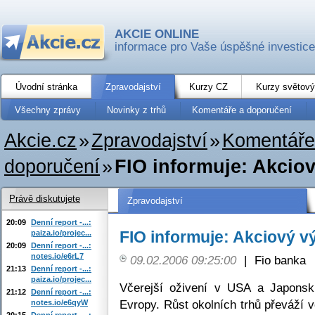
AKCIE ONLINE
informace pro Vaše úspěšné investice
Úvodní stránka
Zpravodajství
Kurzy CZ
Kurzy světový
Všechny zprávy
Novinky z trhů
Komentáře a doporučení
Akcie.cz
»
Zpravodajství
»
Komentáře
doporučení
»
FIO informuje: Akciov
Právě diskutujete
Zpravodajství
20:09
Denní report -...:
FIO informuje: Akciový vý
paiza.io/projec...
20:09
Denní report -...:
notes.io/e6rL7
09.02.2006 09:25:00
|
Fio banka
21:13
Denní report -...:
paiza.io/projec...
Včerejší oživení v USA a Japonsk
21:12
Denní report -...:
Evropy. Růst okolních trhů převáží 
notes.io/e6qyW
20:15
Denní report -...: