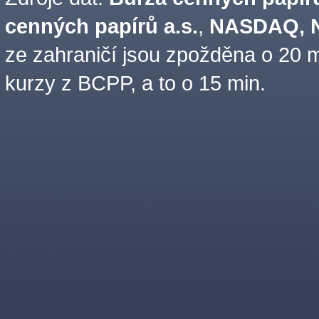
cenných papírů a.s.
,
NASDAQ, N
ze zahraničí jsou zpožděna o 20 m
kurzy z BCPP, a to o 15 min.