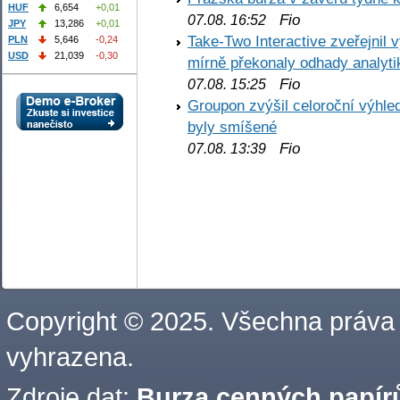
HUF
6,654
+0,01
Fio
07.08. 16:52
JPY
13,286
+0,01
Take-Two Interactive zveřejnil 
PLN
5,646
-0,24
USD
21,039
-0,30
mírně překonaly odhady analyti
Fio
07.08. 15:25
Groupon zvýšil celoroční výhl
byly smíšené
Fio
07.08. 13:39
Copyright © 2025. Všechna práva
vyhrazena.
Zdroje dat:
Burza cenných papírů