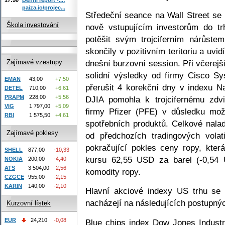
paiza.io/projec...
Středeční seance na Wall Street se t
Škola investování
nově vstupujícím investorům do t
potěšit svým trojciferním nárůste
skončily v pozitivním teritoriu a uvi
dnešní burzovní session. Při včerej
Zajímavé vzestupy
solidní výsledky od firmy Cisco S
EMAN
43,00
+7,50
přerušit 4 korekční dny v indexu N
DETEL
710,00
+6,61
PRAPM
228,00
+5,56
DJIA pomohla k trojcifernému zdv
VIG
1 797,00
+5,09
firmy Pfizer (PFE) v důsledku možn
RBI
1 575,50
+4,61
spotřebních produktů. Celkové nalad
Zajímavé poklesy
od předchozích tradingových volat
pokračující pokles ceny ropy, kte
SHELL
877,00
-10,33
kursu 62,55 USD za barel (-0,54 
NOKIA
200,00
-4,40
ATS
3 504,00
-2,56
komodity ropy.
CZGCE
955,00
-2,15
KARIN
140,00
-2,10
Hlavní akciové indexy US trhu se
nacházejí na následujících postupný
Kurzovní lístek
EUR
24,210
-0,08
Blue chips index Dow Jones Industr