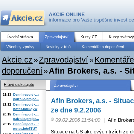
AKCIE ONLINE
informace pro Vaše úspěšné investice
Úvodní stránka
Zpravodajství
Kurzy CZ
Kurzy světový
Všechny zprávy
Novinky z trhů
Komentáře a doporučení
Akcie.cz
»
Zpravodajství
»
Komentáře
doporučení
»
Afin Brokers, a.s. - S
Právě diskutujete
Zpravodajství
21:13
Denní report -...:
Afin Brokers, a.s. - Situ
paiza.io/projec...
21:12
Denní report -...:
ze dne 9.2.2006
notes.io/e6qyW
20:15
Denní report -...:
paiza.io/projec...
09.02.2006 11:54:00
|
Afin Broker
20:15
Denní report -...:
notes.io/e5TUT
Situace na US akciových trzích ze d
17:50
Denní report -...: