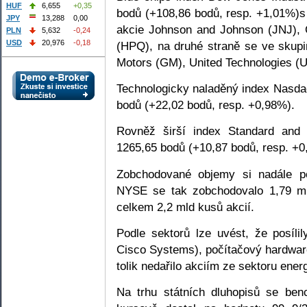
HUF
6,655
+0,35
bodů (+108,86 bodů, resp. +1,01%)s
JPY
13,288
0,00
akcie Johnson and Johnson (JNJ), C
PLN
5,632
-0,24
USD
20,976
-0,18
(HPQ), na druhé straně se ve skup
Motors (GM), United Technologies (
Technologicky naladěný index Nasda
bodů (+22,02 bodů, resp. +0,98%).
Rovněž širší index Standard and 
1265,65 bodů (+10,87 bodů, resp. +0
Zobchodované objemy si nadále po
NYSE se tak zobchodovalo 1,79 ml
celkem 2,2 mld kusů akcií.
Podle sektorů lze uvést, že posíli
Cisco Systems), počítačový hardwar
tolik nedařilo akciím ze sektoru ener
Na trhu státních dluhopisů se ben