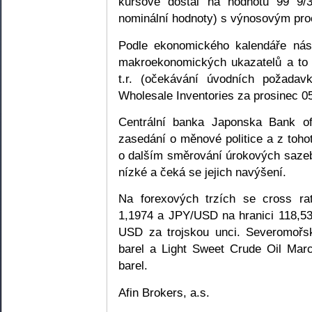
kursově dostal na hodnotu 99 9/
nominální hodnoty) s výnosovým pro
Podle ekonomického kalendáře nás
makroekonomických ukazatelů a to k
t.r. (očekávání úvodních požada
Wholesale Inventories za prosinec 
Centrální banka Japonska Bank o
zasedání o měnové politice a z tohot
o dalším směrování úrokových sazeb
nízké a čeká se jejich navýšení.
Na forexových trzích se cross r
1,1974 a JPY/USD na hranici 118,53
USD za trojskou unci. Severomořs
barel a Light Sweet Crude Oil Ma
barel.
Afin Brokers, a.s.