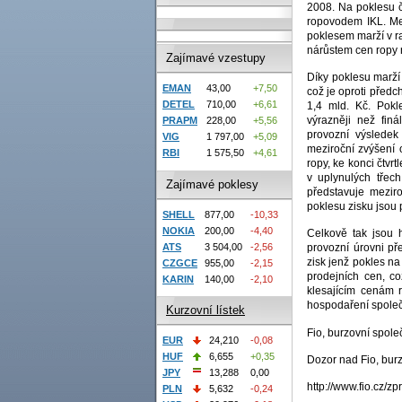
2008. Na poklesu č
ropovodem IKL. Me
poklesem marží v r
nárůstem cen ropy n
Zajímavé vzestupy
Díky poklesu marží
EMAN
43,00
+7,50
což je oproti předc
DETEL
710,00
+6,61
1,4 mld. Kč. Pokl
výrazněji než fin
PRAPM
228,00
+5,56
provozní výsledek
VIG
1 797,00
+5,09
meziroční zvýšení o
RBI
1 575,50
+4,61
ropy, ke konci čtvr
v uplynulých třec
Zajímavé poklesy
představuje mezir
poklesu zisku jsou
SHELL
877,00
-10,33
NOKIA
200,00
-4,40
Celkově tak jsou 
ATS
3 504,00
-2,56
provozní úrovni př
zisk jenž pokles n
CZGCE
955,00
-2,15
prodejních cen, c
KARIN
140,00
-2,10
klesajícím cenám 
hospodaření společ
Kurzovní lístek
Fio, burzovní společ
EUR
24,210
-0,08
HUF
6,655
+0,35
Dozor nad Fio, bur
JPY
13,288
0,00
http://www.fio.cz/zp
PLN
5,632
-0,24