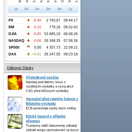
1d
5d
1m
3m
6m
1y
PX
-0,40
2 793,97
09:44:17
RM
-0,31
779,18
09:32:42
DJIA
-0,85
53 885,10
06.08.26
NASDAQ
-0,06
26 348,35
07.08.26
SP500
0,00
4 357,73
22.09.21
DAX
+0,41
26 247,55
09:23:18
Odborné články
Výsledková sezóna
Nasdaq pod tlakem, luxus s
rozdílnými výsledky a vývoj akcií
CSG před klíčovými výsledky
Varování před ropným šokem z
Blízkého východu
ECB ponechala sazby beze změny
Etický hazard v přímém
přenosu
Trumpovy další dokumenty odhalují
zběsilé tempo obchodování na burze