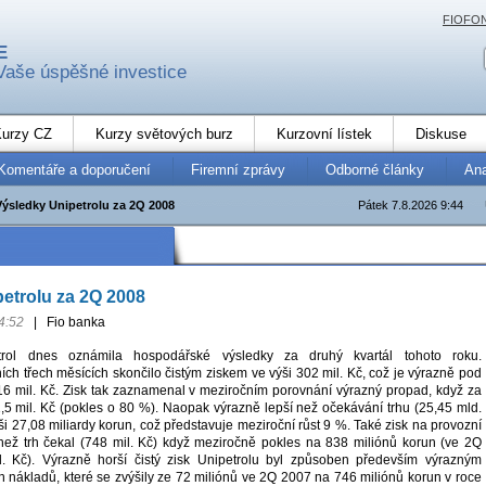
FIOFO
E
Vaše úspěšné investice
urzy CZ
Kurzy světových burz
Kurzovní lístek
Diskuse
Komentáře a doporučení
Firemní zprávy
Odborné články
An
Výsledky Unipetrolu za 2Q 2008
Pátek 7.8.2026 9:44
etrolu za 2Q 2008
4:52
|
Fio banka
trol dnes oznámila hospodářské výsledky za druhý kvartál tohoto roku.
ch třech měsících skončilo čistým ziskem ve výši 302 mil. Kč, což je výrazně pod
6 mil. Kč. Zisk tak zaznamenal v meziročním porovnání výrazný propad, když za
,5 mil. Kč (pokles o 80 %). Naopak výrazně lepší než očekávání trhu (25,45 mld.
ýši 27,08 miliardy korun, což představuje meziroční růst 9 %. Také zisk na provozní
než trh čekal (748 mil. Kč) když meziročně pokles na 838 miliónů korun (ve 2Q
. Kč). Výrazně horší čistý zisk Unipetrolu byl způsoben především výrazným
h nákladů, které se zvýšily ze 72 miliónů ve 2Q 2007 na 746 miliónů korun v roce