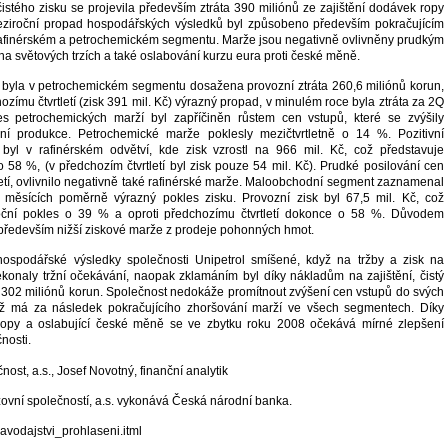
istého zisku se projevila především ztráta 390 miliónů ze zajištění dodávek ropy
ziroční propad hospodářských výsledků byl způsobeno především pokračujícím
afinérském a petrochemickém segmentu. Marže jsou negativně ovlivněny prudkým
a světových trzích a také oslabování kurzu eura proti české měně.
 byla v petrochemickém segmentu dosažena provozní ztráta 260,6 miliónů korun,
hozímu čtvrtletí (zisk 391 mil. Kč) výrazný propad, v minulém roce byla ztráta za 2Q
es petrochemických marží byl zapříčiněn růstem cen vstupů, které se zvýšily
ální produkce. Petrochemické marže poklesly mezičtvrtletně o 14 %. Pozitivní
 byl v rafinérském odvětví, kde zisk vzrostl na 966 mil. Kč, což představuje
 58 %, (v předchozím čtvrtletí byl zisk pouze 54 mil. Kč). Prudké posilování cen
tletí, ovlivnilo negativně také rafinérské marže. Maloobchodní segment zaznamenal
h měsících poměrně výrazný pokles zisku. Provozní zisk byl 67,5 mil. Kč, což
oční pokles o 39 % a oproti předchozímu čtvrtletí dokonce o 58 %. Důvodem
 především nižší ziskové marže z prodeje pohonných hmot.
hospodářské výsledky společnosti Unipetrol smíšené, když na tržby a zisk na
ekonaly tržní očekávání, naopak zklamáním byl díky nákladům na zajištění, čistý
a 302 miliónů korun. Společnost nedokáže promítnout zvýšení cen vstupů do svých
ož má za následek pokračujícího zhoršování marží ve všech segmentech. Díky
ropy a oslabující české měně se ve zbytku roku 2008 očekává mírné zlepšení
nosti.
nost, a.s., Josef Novotný, finanční analytik
zovní společností, a.s. vykonává Česká národní banka.
ravodajstvi_prohlaseni.itml