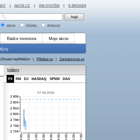
NDY
|
AKCIE.CZ
|
RM-SYSTÉM
|
E-BROKER
akcie
články
diskuze
Rádce investora
Moje akcie
alýzy
Uživatel nepřihlášen
|
Přihlásit se
|
Zaregistrovat se
Indexy
PX
RM
DJ
NASDAQ
SP500
DAX
07.08.2026