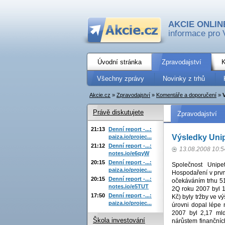
AKCIE ONLIN
informace pro 
Úvodní stránka
Zpravodajství
K
Všechny zprávy
Novinky z trhů
Akcie.cz
»
Zpravodajství
»
Komentáře a doporučení
»
Právě diskutujete
Zpravodajství
21:13
Denní report -...:
Výsledky Unip
paiza.io/projec...
21:12
Denní report -...:
13.08.2008 10:5
notes.io/e6qyW
20:15
Denní report -...:
Společnost Unipe
paiza.io/projec...
Hospodaření v první
20:15
Denní report -...:
očekáváním trhu 51
notes.io/e5TUT
2Q roku 2007 byl 1
17:50
Denní report -...:
Kč) byly tržby ve v
paiza.io/projec...
úrovni dopal lépe 
2007 byl 2,17 mld
Škola investování
nárůstem finančníc