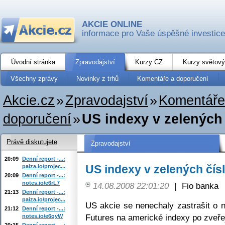
AKCIE ONLINE
informace pro Vaše úspěšné investice
Úvodní stránka
Zpravodajství
Kurzy CZ
Kurzy světový
Všechny zprávy
Novinky z trhů
Komentáře a doporučení
Akcie.cz
»
Zpravodajství
»
Komentáře
doporučení
»
US indexy v zelených
Právě diskutujete
Zpravodajství
20:09
Denní report -...:
US indexy v zelených čís
paiza.io/projec...
20:09
Denní report -...:
notes.io/e6rL7
14.08.2008 22:01:20
|
Fio banka
21:13
Denní report -...:
paiza.io/projec...
US akcie se nenechaly zastrašit o n
21:12
Denní report -...:
Futures na americké indexy po zveřej
notes.io/e6qyW
20:15
Denní report -...: