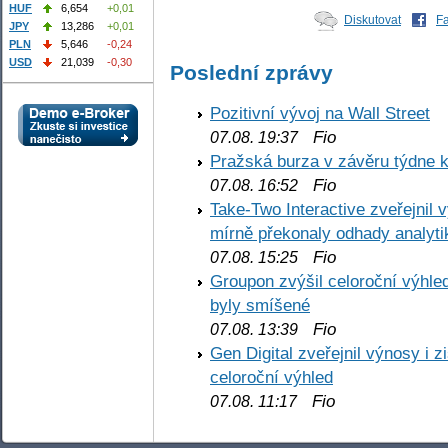
HUF
6,654
+0,01
Diskutovat
F
JPY
13,286
+0,01
PLN
5,646
-0,24
USD
21,039
-0,30
Poslední zprávy
Pozitivní vývoj na Wall Street
Fio
07.08. 19:37
Pražská burza v závěru týdne k
Fio
07.08. 16:52
Take-Two Interactive zveřejnil 
mírně překonaly odhady analyti
Fio
07.08. 15:25
Groupon zvýšil celoroční výhl
byly smíšené
Fio
07.08. 13:39
Gen Digital zveřejnil výnosy i 
celoroční výhled
Fio
07.08. 11:17