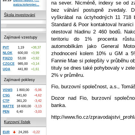
na sever. Nicméně, indexy se od za
paiza.io/projec...
bez váhání postupně zvedaly. D
Škola investování
vyškrábal na úctyhodných 11 718 b
Standard & Poor kontaktoval hranic
otestoval hladinu 2 460 bodů. Nak
Zajímavé vzestupy
teritoriu do 1% procenta růst
automobilkám jako General Moto
PVT
1,19
+38,37
zhodnocení kolem 10% u GM a 5%
NLOK
600,00
+3,99
FIXZO
53,00
+3,92
Fannie Mae si polepšily v průběhu o
CZGCE
985,00
+3,14
tituly se dnes také pohybovaly v ze
UQA
441,80
+1,61
2% v průměru.
Zajímavé poklesy
Fio, burzovní společnost, a.s., Tomáš
VOW3
1 800,00
-5,06
CSG
441,60
-4,62
Dozor nad Fio, burzovní společno
CTP
361,20
-3,42
banka.
MATTE
18 600,00
-3,13
PEN
6,40
-3,03
http://www.fio.cz/zpravodajstvi_prohl
Kurzovní lístek
EUR
24,265
-0,22