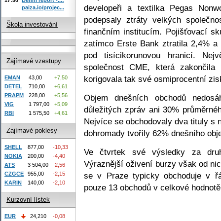
developeři a textilka Pegas Non
paiza.io/projec...
podepsaly ztráty velkých společn
Škola investování
finančním institucím. Pojišťovací 
zatímco Erste Bank ztratila 2,4% a
pod tisícikorunovou hranicí. Nej
Zajímavé vzestupy
společnost CME, která zakončil
korigovala tak své osmiprocentní zis
EMAN
43,00
+7,50
DETEL
710,00
+6,61
PRAPM
228,00
+5,56
Objem dnešních obchodů nedosáh
VIG
1 797,00
+5,09
důležitých zpráv ani 30% průměrné
RBI
1 575,50
+4,61
Nejvíce se obchodovaly dva tituly s 
Zajímavé poklesy
dohromady tvořily 62% dnešního ob
SHELL
877,00
-10,33
Ve čtvrtek své výsledky za druh
NOKIA
200,00
-4,40
Výraznější oživení burzy však od nic
ATS
3 504,00
-2,56
CZGCE
955,00
-2,15
se v Praze typicky obchoduje v ř
KARIN
140,00
-2,10
pouze 13 obchodů v celkové hodnotě 
Kurzovní lístek
EUR
24,210
-0,08