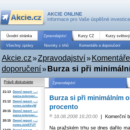
AKCIE ONLINE
informace pro Vaše úspěšné investice
Úvodní stránka
Zpravodajství
Kurzy CZ
Kurzy světový
Všechny zprávy
Novinky z trhů
Komentáře a doporučení
Akcie.cz
»
Zpravodajství
»
Komentáře
doporučení
»
Burza si při minimáln
Právě diskutujete
Zpravodajství
21:13
Denní report -...:
Burza si při minimálním 
paiza.io/projec...
21:12
Denní report -...:
procento
notes.io/e6qyW
20:15
Denní report -...:
paiza.io/projec...
18.08.2008 16:20:00
|
Komerční b
20:15
Denní report -...:
notes.io/e5TUT
Na pražském trhu se dnes dařilo ma
17:50
Denní report -...: