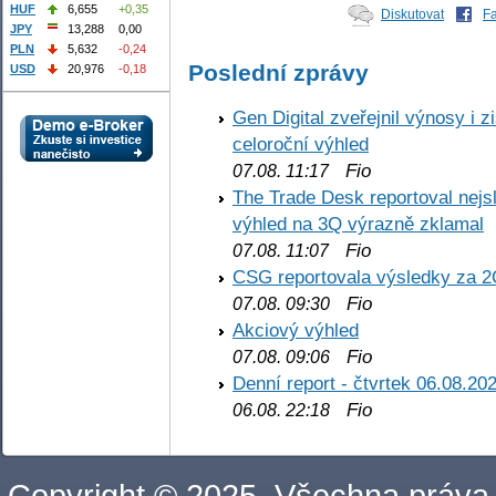
HUF
6,655
+0,35
Diskutovat
F
JPY
13,288
0,00
PLN
5,632
-0,24
Poslední zprávy
USD
20,976
-0,18
Gen Digital zveřejnil výnosy i 
celoroční výhled
Fio
07.08. 11:17
The Trade Desk reportoval nejs
výhled na 3Q výrazně zklamal
Fio
07.08. 11:07
CSG reportovala výsledky za 2
Fio
07.08. 09:30
Akciový výhled
Fio
07.08. 09:06
Denní report - čtvrtek 06.08.20
Fio
06.08. 22:18
Copyright © 2025. Všechna práva