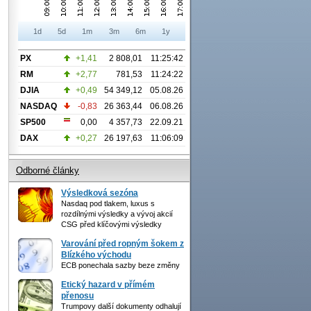
1d
5d
1m
3m
6m
1y
PX
+1,41
2 808,01
11:25:42
RM
+2,77
781,53
11:24:22
DJIA
+0,49
54 349,12
05.08.26
NASDAQ
-0,83
26 363,44
06.08.26
SP500
0,00
4 357,73
22.09.21
DAX
+0,27
26 197,63
11:06:09
Odborné články
Výsledková sezóna
Nasdaq pod tlakem, luxus s
rozdílnými výsledky a vývoj akcií
CSG před klíčovými výsledky
Varování před ropným šokem z
Blízkého východu
ECB ponechala sazby beze změny
Etický hazard v přímém
přenosu
Trumpovy další dokumenty odhalují