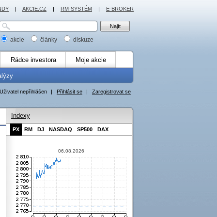
NDY
|
AKCIE.CZ
|
RM-SYSTÉM
|
E-BROKER
akcie
články
diskuze
Rádce investora
Moje akcie
alýzy
Uživatel nepřihlášen
|
Přihlásit se
|
Zaregistrovat se
Indexy
PX
RM
DJ
NASDAQ
SP500
DAX
06.08.2026