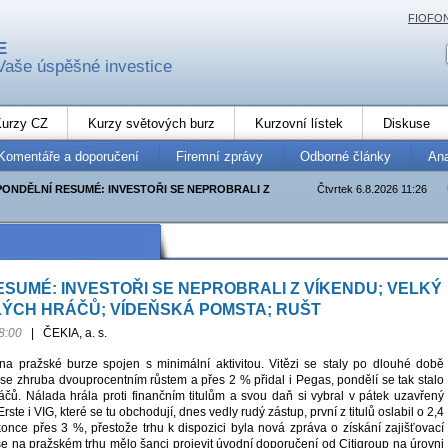
FIOFO
E
Vaše úspěšné investice
urzy CZ
Kurzy světových burz
Kurzovní lístek
Diskuse
Komentáře a doporučení
Firemní zprávy
Odborné články
An
PONDĚLNÍ RESUMÉ: INVESTOŘI SE NEPROBRALI Z
Čtvrtek 6.8.2026 11:26
SUMÉ: INVESTOŘI SE NEPROBRALI Z VÍKENDU; VELKÝ
ÝCH HRÁČŮ; VÍDEŇSKÁ POMSTA; RUŠT
8:00
|
ČEKIA, a. s.
na pražské burze spojen s minimální aktivitou. Vitězi se staly po dlouhé době
 se zhruba dvouprocentním růstem a přes 2 % přidal i Pegas, pondělí se tak stalo
čů. Nálada hrála proti finančním titulům a svou daň si vybral v pátek uzavřený
Erste i VIG, které se tu obchodují, dnes vedly rudý zástup, první z titulů oslabil o 2,4
konce přes 3 %, přestože trhu k dispozici byla nová zpráva o získání zajišťovací
se na pražském trhu mělo šanci projevit úvodní doporučení od Citigroup na úrovni