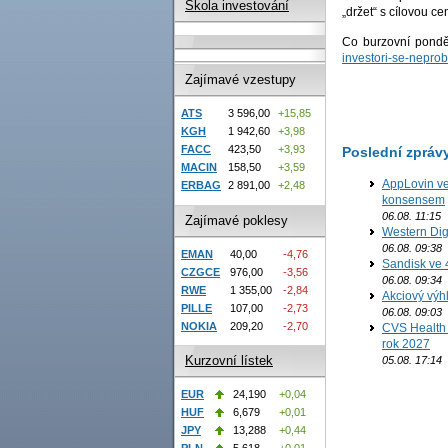
Škola investování
„držet“ s cílovou ce
Co burzovní pondě
investori-se-nepro
Zajímavé vzestupy
ATS
3 596,00
+15,85
KGH
1 942,60
+3,98
FACC
423,50
+3,93
Poslední zpráv
MACIN
158,50
+3,59
AppLovin ve
ERBAG
2 891,00
+2,48
konsensem
06.08. 11:15
Zajímavé poklesy
Western Digi
06.08. 09:38
EMAN
40,00
-4,76
Sandisk ve 
CZGCE
976,00
-3,56
06.08. 09:34
RWE
1 355,00
-2,84
Akciový výh
PILLE
107,00
-2,73
06.08. 09:03
NOKIA
209,20
-2,70
CVS Health 
rok 2027
Kurzovní lístek
05.08. 17:14
EUR
24,190
+0,04
HUF
6,679
+0,01
JPY
13,288
+0,44