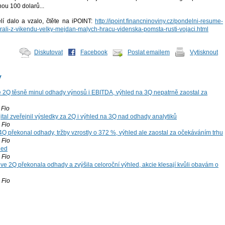
nou 100 dolarů...
lí dalo a vzalo, čtěte na iPOINT:
http://ipoint.financninoviny.cz/pondelni-resume-
brali-z-vikendu-velky-mejdan-malych-hracu-videnska-pomsta-rusti-vojaci.html
Diskutovat
Facebook
Poslat emailem
Vytisknout
y
 2Q těsně minul odhady výnosů i EBITDA, výhled na 3Q nepatrně zaostal za
Fio
tal zveřejnil výsledky za 2Q i výhled na 3Q nad odhady analytiků
Fio
4Q překonal odhady, tržby vzrostly o 372 %, výhled ale zaostal za očekáváním trhu
Fio
led
Fio
ve 2Q překonala odhady a zvýšila celoroční výhled, akcie klesají kvůli obavám o
Fio