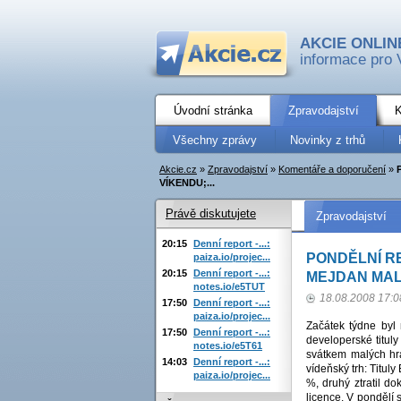
AKCIE ONLIN
informace pro 
Úvodní stránka
Zpravodajství
K
Všechny zprávy
Novinky z trhů
Akcie.cz
»
Zpravodajství
»
Komentáře a doporučení
»
VÍKENDU;...
Právě diskutujete
Zpravodajství
20:15
Denní report -...:
PONDĚLNÍ RE
paiza.io/projec...
20:15
Denní report -...:
MEJDAN MAL
notes.io/e5TUT
18.08.2008 17:0
17:50
Denní report -...:
paiza.io/projec...
Začátek týdne byl 
17:50
Denní report -...:
developerské tituly
notes.io/e5T61
svátkem malých hrá
14:03
Denní report -...:
vídeňský trh: Tituly 
paiza.io/projec...
%, druhý ztratil do
licence. V pondělí 